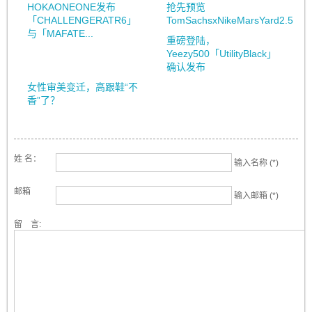
HOKAONEONE发布
抢先预览
「CHALLENGERATR6」
TomSachsxNikeMarsYard2.5
与「MAFATE...
重磅登陆，
Yeezy500「UtilityBlack」
确认发布
女性审美变迁，高跟鞋“不
香”了？
姓 名：
输入名称 (*)
邮箱
输入邮箱 (*)
留 言: