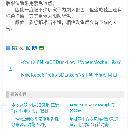
后跟位置采用紫色妆点。
因此一度被不少玩家称为湖人配色，但这款鞋上还有
橙色点缀，其实更像太阳队配色。
颜值、质感都相当不错，相信发售后会有不错的人
气。
:
抢先预览NikeSBDunkLow「WheatMocha」新配
色
:
NikeKobe6Protro“3DLakers”将于明年复刻回归
相关推荐
今冬这双“懒人短筒靴”正流
Alife®xFILATrigate特别联
行，保暖实用，配羽...
名公布
Crocs全新冬季家族系列鞋
年过四十穿衣风格减龄又舒
款来袭，时髦入洞引...
适，用“球鞋”玩转时尚