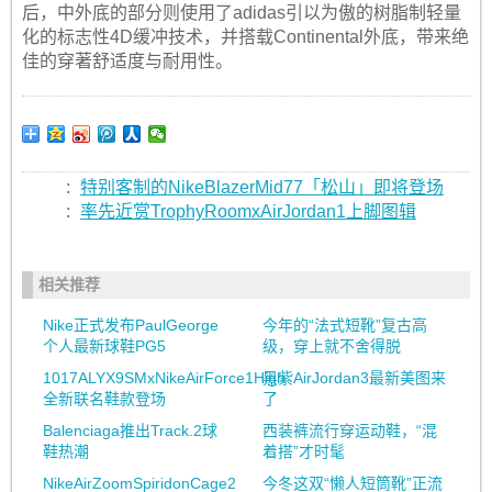
后，中外底的部分则使用了adidas引以为傲的树脂制轻量
化的标志性4D缓冲技术，并搭载Continental外底，带来绝
佳的穿著舒适度与耐用性。
:
特别客制的NikeBlazerMid77「松山」即将登场
:
率先近赏TrophyRoomxAirJordan1上脚图辑
相关推荐
Nike正式发布PaulGeorge
今年的“法式短靴”复古高
个人最新球鞋PG5
级，穿上就不舍得脱
1017ALYX9SMxNikeAirForce1High
黑紫AirJordan3最新美图来
全新联名鞋款登场
了
Balenciaga推出Track.2球
西装裤流行穿运动鞋，“混
鞋热潮
着搭”才时髦
NikeAirZoomSpiridonCage2
今冬这双“懒人短筒靴”正流