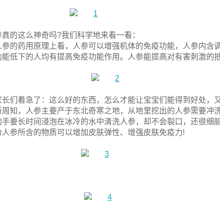
参真的这么神奇吗?我们科学地来看一看：
人参的药用原理上看，人参可以增强机体的免疫功能，人参内含
功能低下的人均有提高免疫功能作用。人参能提高对有害刺激的
家长们着急了：这么好的东西，怎么才能让宝宝们能得到好处，又
所周知，人参主要产于东北奇寒之地，从地里挖出的人参需要冲
的手要长时间浸泡在冰冷的水中清洗人参，却不会裂口，还很细
为人参所含的物质可以增加皮肤弹性、增强皮肤免疫力!