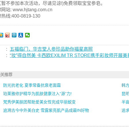
区暂不参加本次活动，尽请见谅!)免费领取宝宝参皂。
站: www.hjtang.com.cn
热线:400-0819-130
:
五福临门，华吉堂人参珍品助你福星高照
:
“妆”得自然美 卡西欧EXILIM TR STORE携手彩妆师开展
相关推荐
防光抗老化 夏季常备抗衰老面霜
韩方
珀莱雅修护精华为肌肤健康注入“源”力!
昆
梵秀伊美肤团帮助爱美女性完成华丽蜕变
半亩
追溯古今中外美白史 雪露紫亮肌产品成最IN好物
追求