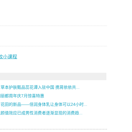
美妆小课程
草本护肤甄品蕊花谭入驻中国 携蒋依依共...
明丽都周年庆7月惊喜特惠
花田的新品——倍润身体乳让身体可以24小时...
颜值效应已成男性消费者逐渐显现的消费趋...