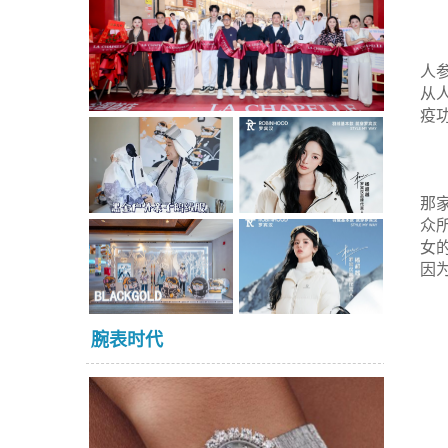
人
从
疫
那
众
女
因
腕表时代