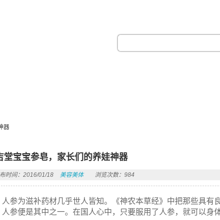
热门搜索：
神器
吉堂宝宝参皂，家长们的养娃神器
布时间：2016/01/18
美容美体
浏览次数：984
人参为滋补药材几乎世人皆知。《神农本草经》中把那些具有
，人参便是其中之一。在国人心中，只要服用了人参，就可以身