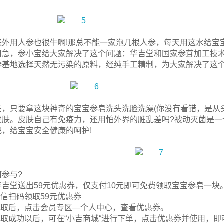
来外用人参也很牛啊!那总不能一家泡几根人参，每天用这水给宝
用急，参小宝给大家解决了这个问题：华吉堂和国家参茸加工技
参基地选择天然无污染的原料，经纯手工精制，为大家解决了这个
在，只要拿这块神奇的宝宝参皂洗头洗脸洗澡(你没有看错，是从
皮肤。皮肤自己有免疫力，还用怕外界的脏乱差吗?被动灭菌是一
吧，给宝宝安全健康的呵护!
何参与?
华吉堂送出59元优惠券，仅支付10元即可免费领取宝宝参皂一块
微信扫码领取59元优惠券
.领取后，点击会员专区—个人中心，查看优惠券。
.领取成功以后，可在“小吉商城“进行下单，点击优惠券并使用，即