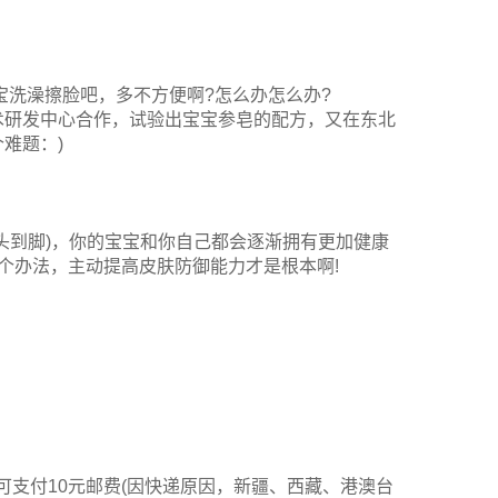
宝洗澡擦脸吧，多不方便啊?怎么办怎么办?
术研发中心合作，试验出宝宝参皂的配方，又在东北
难题：)
头到脚)，你的宝宝和你自己都会逐渐拥有更加健康
个办法，主动提高皮肤防御能力才是根本啊!
。
可支付10元邮费(因快递原因，新疆、西藏、港澳台