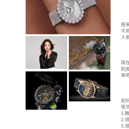
原
不
人
现
的
来
如
现
1.
2
3