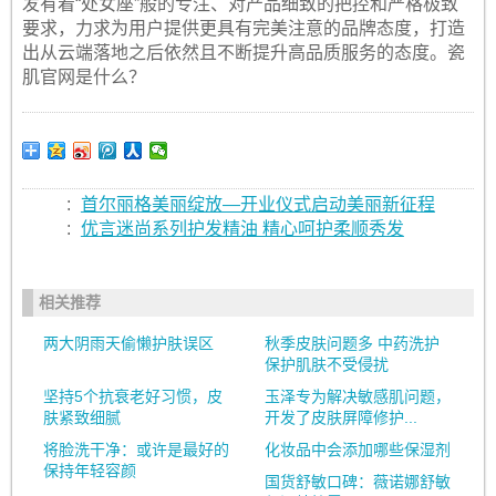
发有着“处女座”般的专注、对产品细致的把控和严格极致
要求，力求为用户提供更具有完美注意的品牌态度，打造
出从云端落地之后依然且不断提升高品质服务的态度。瓷
肌官网是什么？
:
首尔丽格美丽绽放—开业仪式启动美丽新征程
:
优言迷尚系列护发精油 精心呵护柔顺秀发
相关推荐
两大阴雨天偷懒护肤误区
秋季皮肤问题多 中药洗护
保护肌肤不受侵扰
坚持5个抗衰老好习惯，皮
玉泽专为解决敏感肌问题，
肤紧致细腻
开发了皮肤屏障修护...
将脸洗干净：或许是最好的
化妆品中会添加哪些保湿剂
保持年轻容颜
国货舒敏口碑：薇诺娜舒敏