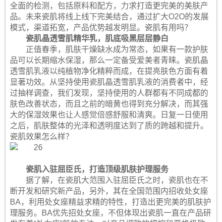
全面的检测，包括原料和配方，力求打造更完美的美肤产
品。未来瓷肌将线上线下完美结合，通过扩大O2O的发展
模式，渠道拓宽，产品优势越发明显。瓷肌有用吗？
瓷肌晶透雪肌精华乳，肌底吸黑层层静白
正值春季，肌肤干燥缺水成为常态，如果有一款护肤
品可以长期缩水保湿，那么一定备受爱美者青睐。瓷肌晶
透雪肌乳液以纯植物净化精粹而成，在提亮肤色方面有着
显著功效。从坚持使用瓷肌晶透雪肌乳液的消费者中，经
过抽样调查，我们发现，坚持使用的人群都有不同成都的
肤色改善状态，而且之前的暗黄也得到充分解决，而其强
大的保湿效果也让人感觉倍感舒服和清爽。日复一日使用
之后，肌肤整体的光泽和透明度达到了质的跨越和提升。
瓷肌效果怎么样？
瓷肌入驻屈臣氏
，打造顶级肌肤护理服务
据了解，在瓷肌大范围入驻屈臣氏之时，瓷肌也在不
断开发和研究新产品，另外，其在全国范围内招收处女座
BA，利用处女座精益求精的特性，打造出更完美的肌肤护
理服务。BA优先招处女座，不但体现出瓷肌一直在产品研