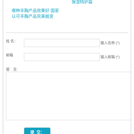
保湿特护霜
哪种丰胸产品效果好 国家
认可丰胸产品完美蜕变
姓 名：
输入名称 (*)
邮箱
输入邮箱 (*)
留 言: