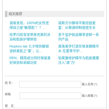
相关推荐
调查发现，100%的女性觉
诺斯贝尔酵母平衡控痘套
得自己是“敏感肌”！？...
盒：从根源抑制痘痘生长
哈罗闪给宝宝带来完美的沐
圣千玺护肤品臻享逆龄一系
浴和肌肤护理体验
列产品
Hopkins lab 七夕陪你解锁
真珠美学打造珍珠发酵精华
逆龄美肌之“蜜”，让...
水 在夏季守护...
REN：精简成分同时保留美
珀莱雅修护精华为肌肤健康
好体验和卓越功效
注入“源”力!
姓 名：
输入名称 (*)
邮箱
输入邮箱 (*)
留 言: