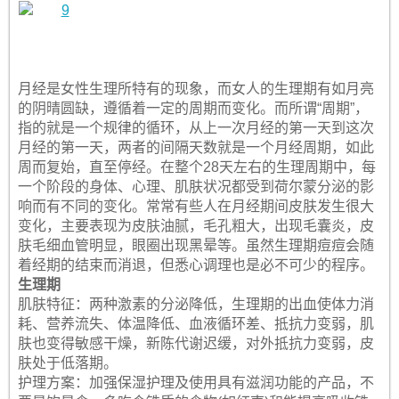
月经是女性生理所特有的现象，而女人的生理期有如月亮
的阴晴圆缺，遵循着一定的周期而变化。而所谓“周期”，
指的就是一个规律的循环，从上一次月经的第一天到这次
月经的第一天，两者的间隔天数就是一个月经周期，如此
周而复始，直至停经。在整个28天左右的生理周期中，每
一个阶段的身体、心理、肌肤状况都受到荷尔蒙分泌的影
响而有不同的变化。常常有些人在月经期间皮肤发生很大
变化，主要表现为皮肤油腻，毛孔粗大，出现毛囊炎，皮
肤毛细血管明显，眼圈出现黑晕等。虽然生理期痘痘会随
着经期的结束而消退，但悉心调理也是必不可少的程序。
生理期
肌肤特征：两种激素的分泌降低，生理期的出血使体力消
耗、营养流失、体温降低、血液循环差、抵抗力变弱，肌
肤也变得敏感干燥，新陈代谢迟缓，对外抵抗力变弱，皮
肤处于低落期。
护理方案：加强保湿护理及使用具有滋润功能的产品，不