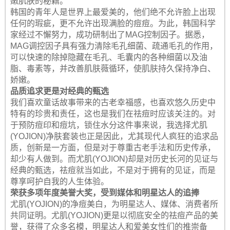
嫩肌肤的秘籍。
韩国的青年人是世界上最爱美的，他们绝不允许脸上出现
任何的瑕疵，更不允许出现满脸的痘痘。为此，韩国科学
家经过不懈努力，成功研制出了MAG控制因子。据悉，
MAG调控因子具有强力清除毛孔细菌、疏通毛孔的作用，
可以快速的除掉隐藏在毛孔、毛囊内的各种细菌以及油
脂、毒素等，并改善肌肤薇循环，使肌肤持久保持净白、
娇嫩。
品质追求更是对经典的甄选
我们喜欢童话故事带来的古老幸福感，也喜欢悠久历史中
特有的珍贵和责任，这也是我们在祛痘时应该关注的。对
于预防痘印和痘坑，锁住水分这件事来说，我选择尤肌
(YOJION)净肤套装也正是因此，尤其现代人疯狂的追求品
质，创新是一方面，但是对于尊重古老手法和历史传承，
却少有人做到。而尤肌(YOJION)却是对历史长河的见证与
经典的甄选，祛痘就当如此，不是对于拥有的见证，而是
尊享呵护自我的人生体验。
荣获多项年度美誉大奖，受到媒体和明星达人的追捧
尤肌(YOJION)的净痘美白，为明星达人、媒体、消费者所
共同证明。尤肌(YOJION)更是以彻底安全的祛痘产品的美
誉，获得了众多名模，明星达人和爱美女性们的推崇备