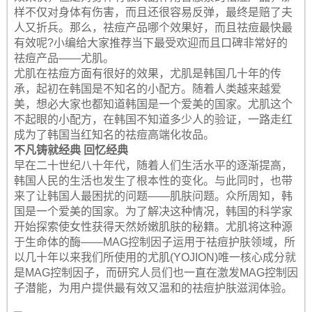
样不仅对身体有伤害，而且还很容易反弹，最终是赔了夫
人又折兵。那么，祛痘产品哪个效果好，而且祛痘最快最
有效呢?小编给大家推荐当下最受欢迎而且口碑非常好的
祛痘产品——尤肌。
尤肌在祛痘方面有很好的效果，尤肌是韩国几十年的传
承，起初在韩国是不知名的小配方。随着人类越来越爱
美，想必大家也都知道韩国是一个爱美的国家。尤肌这个
不起眼的小配方，在韩国不知道多少人的验证，一路走红
成为了韩国当红知名的祛痘高端化妆品。
不凡铸就经典 回忆经典
早在二十世纪八十年代，随着人们生活水平的逐渐提高，
韩国人民的生活也发生了根本性的变化。与此同时，也带
来了让韩国人最困扰的问题——肌肤问题。众所周知，韩
国是一个爱美的国家。为了解决这种情况，韩国的科学家
开始探索使女性获得天然娇嫩肌肤的秘籍。尤肌将这种源
于生命体的酶——MAG控制因子运用于祛痘护肤领域，所
以几十年以来我们所使用的尤肌(YOJION)唯一核心成分就
是MAG控制因子，而研究人员们也一直在激发MAG控制因
子潜能，为用户提供最有效又温和的祛痘护肤滋润体验。