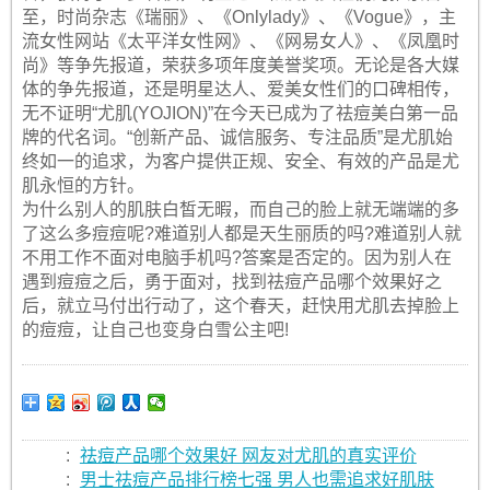
至，时尚杂志《瑞丽》、《Onlylady》、《Vogue》，主
流女性网站《太平洋女性网》、《网易女人》、《凤凰时
尚》等争先报道，荣获多项年度美誉奖项。无论是各大媒
体的争先报道，还是明星达人、爱美女性们的口碑相传，
无不证明“尤肌(YOJION)”在今天已成为了祛痘美白第一品
牌的代名词。“创新产品、诚信服务、专注品质”是尤肌始
终如一的追求，为客户提供正规、安全、有效的产品是尤
肌永恒的方针。
为什么别人的肌肤白皙无暇，而自己的脸上就无端端的多
了这么多痘痘呢?难道别人都是天生丽质的吗?难道别人就
不用工作不面对电脑手机吗?答案是否定的。因为别人在
遇到痘痘之后，勇于面对，找到祛痘产品哪个效果好之
后，就立马付出行动了，这个春天，赶快用尤肌去掉脸上
的痘痘，让自己也变身白雪公主吧!
:
祛痘产品哪个效果好 网友对尤肌的真实评价
:
男士祛痘产品排行榜七强 男人也需追求好肌肤