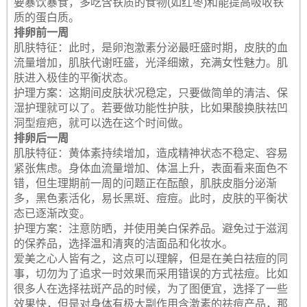
要暴饮暴食，多吃含铁质的食物(如红枣)和能提高吸收铁
质的蛋白质。
排卵前一周
肌肤特征：此时，是卵泡激素分泌最旺盛时期，皮肤的血
流量增加，肌肤代谢旺盛，光泽细嫩，充满女性魅力。肌
肤进入极佳的平衡状态。
护理方案：这期间皮肤状况稳定，只要做简单的清洁、保
湿护理就可以了。若要做功能性护肤，比如果酸换肤祛凹
洞型痘疤，就可以选在这个时间做。
排卵后一周
肌肤特征：黄体素持续增加，造成精神状态不稳定、容易
紧张焦虑。身体血流量增加、体温上升，表面看来面色不
错，但生理期前一周的问题正在酝酿，肌肤皮脂分泌渐
多，黑色素活化，易长黑斑、痘痘。此时，皮肤的平衡状
态已逐渐改变。
护理方案：注意防晒，并使用美白保养品。避免过于滋润
的保养品，选择温和清爽的洁面品和化妆水。
爱美之心人皆有之，这点可以理解，但是在美白祛痘的同
事，切勿为了追求一时效果而采用错误的方式祛痘。比如
很多人在选择祛斑产品的时候，为了图便宜，选择了一些
效果快，但是对身体有极大副作用含激素的祛痘产品，那