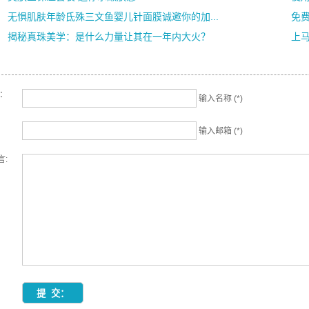
无惧肌肤年龄氐殊三文鱼婴儿针面膜诚邀你的加...
免
揭秘真珠美学：是什么力量让其在一年内大火？
上
名：
输入名称 (*)
输入邮箱 (*)
言: