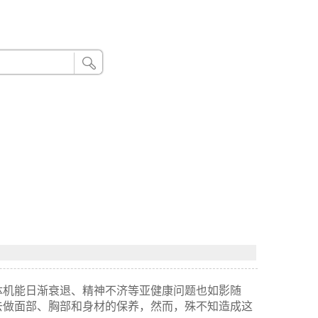
24小时联系电话：185 8888 888
体机能日渐衰退、精神不济等亚健康问题也如影随
去做面部、胸部和身材的保养，然而，殊不知造成这