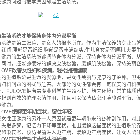
亚健康问题的根本原因却是生殖系统。
康生殖系统才能保持身体内分泌平衡
殖系统是第二张脸，是女人的根本所在。作为生殖保养的专业品牌
、红润,腰部是否纤细,胸部是否丰满结实,生儿育女是否顺利,夫
。健康的生殖系统能够调节身体内分泌，保持身体内分泌平衡，
，同时，还能够很好的解决皮肤松弛，缓解肌肤松弛，保持美丽
ULOVE改善女性妇科疾病，轻松拥抱健康
性的生殖系统是生命的发源地，是女性美丽与健康的守护神。但
的妇科问题的困扰与危害。大部分的女性都会有一定程度的妇科
此，FULOVE拥有最专业科学的生殖养护，给内环境正常的体
够起到有效的护理杀菌作用，并且可以保持私密环境酸碱平衡，
抱健康。
ULOVE缓解更年期症状，留住年轻
成女性亚健康的另外一大原因就是更年期带来的各种副作用。对此
，失眠多梦，记忆力下降等症状，推出缓解这些症状的生殖系统养
缓卵巢衰老，预防提前进入更年期，缓解更年期症状，让女人留住
ULOVE提升产后夫妻性生活质量