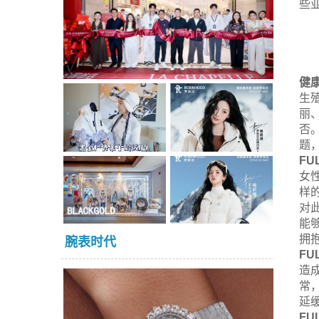
些
健
生
丽
否
题
F
女
样
对
能
拥
腕表时代
F
造
常
延
F