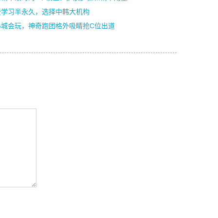
费学习半永久，选择中韩大机构
马城会玩，神奇跑团格外吸睛抢C位出道