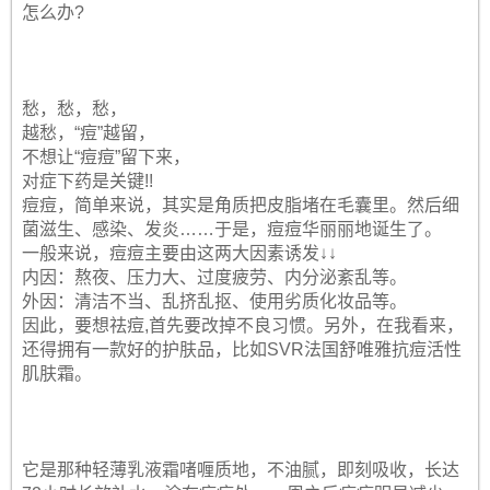
怎么办?
愁，愁，愁，
越愁，“痘”越留，
不想让“痘痘”留下来，
对症下药是关键!!
痘痘，简单来说，其实是角质把皮脂堵在毛囊里。然后细
菌滋生、感染、发炎……于是，痘痘华丽丽地诞生了。
一般来说，痘痘主要由这两大因素诱发↓↓
内因：熬夜、压力大、过度疲劳、内分泌紊乱等。
外因：清洁不当、乱挤乱抠、使用劣质化妆品等。
因此，要想祛痘,首先要改掉不良习惯。另外，在我看来，
还得拥有一款好的护肤品，比如SVR法国舒唯雅抗痘活性
肌肤霜。
它是那种轻薄乳液霜啫喱质地，不油腻，即刻吸收，长达