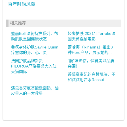
百年时尚风潮
相关推荐
璧丽Belli温润特护系列，帮
轻奢护肤 2021年Terrake法
助肌肤重回健康状态
国天芮戛纳电影...
香氛身体护肤Saville Quinn
蕾哈娜（Rihanna）推出3
疗愈你的身、心、灵
种Hero产品，展示她的...
法国护肤品牌新贵
“膜”法降临，伴君美以品质
FILORGA菲洛嘉盛大入驻
突围！
天猫国际
羡慕高贵妃的白皙肌肤，不
如试试用若水Rossui...
遇见香芬氨基酸洗面奶：油
皮星人的一大救星