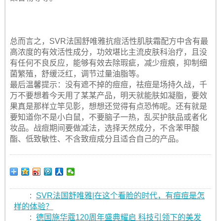
总而言之，SVR法国舒唯雅抗痘活性肌肤霜配方中含有最
高浓度的有效活性成分，功效堪比主流皮肤科治疗，且没
有任何不良反应，能够有效去除瑕疵，减少痘痕，抑制细
菌繁殖，舒缓泛红，调节过量油脂等。
最后温馨提示：没有遮不掉的痘痘，祛痘是场持久战，千
万不要想着今天用了某某产品，明天就能肤如凝脂，要效
果真是那样立竿见影，想想还觉得有点恐怖呢。还有就是
要知道你不是小白鼠，不要脑子一热，乱买护肤品或者化
妆品。战痘期间要做减法，选择天然成分，不含苯甲酸
酯、低致敏性、不含致痘成分且适合自己的产品。
:
SVR法国舒唯雅|在这个看脸的时代，有痘痘是怎
样的体验？
:
德国施华蔻120周年盛典耀启 科技引领下的美发