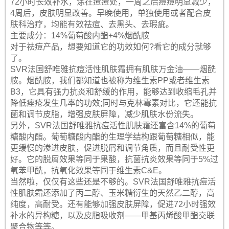
72小时长效补水，涂在痘痘处，一周之后痘痘明显减少，
4周后，皮肤明显改善。早晚使用，单独使用或者配合皮
肤科治疗，均能有效祛痘、去黑头、去瑕疵。
主要成分：14%葡萄酸内酯+4%烟酰胺
对于祛痘产品，想要知道它的功效如何?看它的成分就够
了。
SVR法国舒唯雅抗痘活性肌肤霜拥有肌肤万金油——烟酰
胺。烟酰胺，我们都知道也被称为维生素PP或者维生素
B3，它具有强力抗炎和舒缓的作用，能够达到收缩毛孔并
降低痤疮发生几率的功效;同时与克林霉素对比，它还能抗
菌和调节皮脂，增强皮肤屏障，减少肌肤水份流失。
另外，SVR法国舒唯雅抗痘活性肌肤霜还富含14%的葡萄
糖酸内酯。葡萄糖酸内酯的生理学结构跟葡萄糖相似，能
更缓慢的渗进皮肤，促进脱屑和调节角质，而且耐受性更
好。它的脱屑效果等同于果酸，抗菌抗炎效果等同于5%过
氧苯甲酰，抗氧化效果等同于维生素C&E。
当然啦，仅仅有这些还是不够的。SVR法国舒唯雅抗痘活
性肌肤霜还添加了丙二醇、玉米糖衍生的天然乙二醇，高
纯度，高耐受。还有能够加强皮肤屏障，促进72小时强效
补水的异构糖，以及皮脂吸收剂——甲基丙烯酸甲酯交联
聚合物等等。