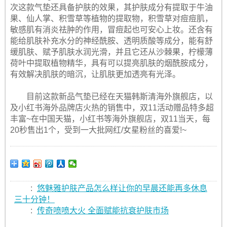
次这款气垫还具备护肤的效果，其护肤成分有提取于牛油
果、仙人掌、积雪草等植物的提取物，积雪草对痘痘肌，
敏感肌有消炎祛肿的作用，冒痘起也可安心上妆。还含有
能给肌肤补充水分的神经酰胺、透明质酸等成分，能有舒
缓肌肤、赋予肌肤水润光滑，并且它还从沙棘果，柠檬薄
荷叶中提取植物精华，具有可以提亮肌肤的烟酰胺成分，
有效解决肌肤的暗沉，让肌肤更加透亮有光泽。
目前这款新品气垫已经在天猫韩斯清海外旗舰店，以
及小红书海外品牌店火热的销售中，双11活动赠品特多超
丰富~在中国天猫，小红书等海外旗舰店，双11当天，每
20秒售出1个，受到一大批网红/女星粉丝的喜爱!~
:
悠魅雅护肤产品怎么样让你的早晨还能再多休息
三十分钟！
:
传奇喷喷大火 全面赋能抗衰护肤市场