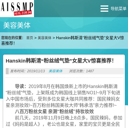
导航菜单
美容美体
>
>
Hanskin韩斯清“粉丝绒气垫”女星大V惊
您现在的位置：
首页
美容美体
喜推荐！
Hanskin韩斯清“粉丝绒气垫”女星大V惊喜推荐！
发布时间：2019/11/13
美容美体
浏览次数：1487
导读：
2019年8月在韩国焕新上市的Hanskin韩斯清
“粉丝绒”气垫，上架既成为韩国线上销售NO1!~9月下旬进
入中国市场后，受到多位女星大咖共同推荐：国民辣妈女
星亲测妆效!~百万粉丝韩国美妆大师“韩承浩”亲力推荐!~
八百万粉丝女星 亲测“粉丝绒”持妆妆效
前几天，2019年11月9日晚上8点多，国民辣妈，参加
过《妈妈是超人》，老公也是女星，家里的宝贝更是全民