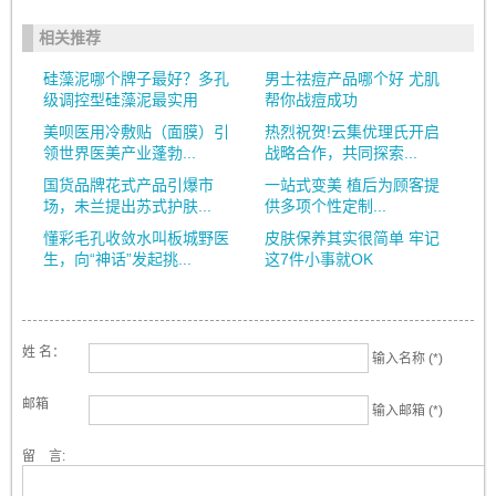
相关推荐
硅藻泥哪个牌子最好？多孔
男士祛痘产品哪个好 尤肌
级调控型硅藻泥最实用
帮你战痘成功
美呗医用冷敷贴（面膜）引
热烈祝贺!云集优理氏开启
领世界医美产业蓬勃...
战略合作，共同探索...
国货品牌花式产品引爆市
一站式变美 植后为顾客提
场，未兰提出苏式护肤...
供多项个性定制...
懂彩毛孔收敛水叫板城野医
皮肤保养其实很简单 牢记
生，向“神话”发起挑...
这7件小事就OK
姓 名：
输入名称 (*)
邮箱
输入邮箱 (*)
留 言: