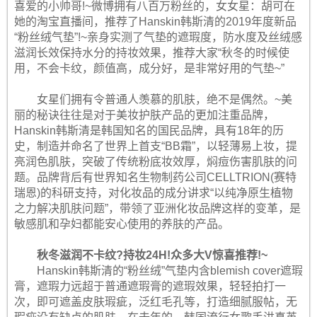
喜爱的小帅哥!~微博拥有八百万粉丝的，女女星：胡可在
她的淘宝直播间，推荐了Hanskin韩斯清的2019年度新品
“粉丝绒气垫”!~亲身实测了气垫的遮瑕度，防水度及丝绒感
滋润长效保持水分的持妆效果，推荐大家“秋冬的时候使
用，不会卡纹，颜值高，成分好，是非常好用的气垫~”
女星们拥有令普通人羡慕的肌肤，绝不是偶然。~美
丽的秘诀往往是对于美妆护肤产品的更加注重品牌，
Hanskin韩斯清是韩国知名的国民品牌，具有18年的历
史，制造并命名了世界上首支“BB霜”，以轻薄易上妆，提
亮润色肌肤，突破了传统粉底妆效厚，焖痘伤害肌肤的问
题。品牌背后有世界知名生物制药公司CELLTRION(赛特
瑞恩)的科研支持，对化妆品的成分讲求“以纯净原生植物
之力解决肌肤问题”，带领了亚洲化妆品牌这样的变革，是
敏感肌和孕妇都能安心使用的养肤的产品。
秋冬滋润不卡纹?持妆24H!众多大V惊喜推荐!~
Hanskin韩斯清的“粉丝绒”气垫内含blemish cover遮瑕
膏，遮瑕力远超于普通遮瑕膏的遮瑕效果，轻轻拍打一
次，即可遮盖皮肤瑕疵，泛红毛孔等，打造细腻服帖，无