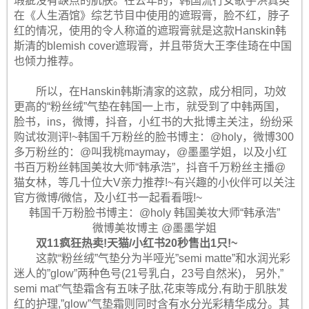
瑕疵没有缺点的肌肤。在去年的，韩国流行女歌手洪真英
在《人生酒馆》综艺节目中使用的遮瑕膏，脸不红，脖子
红的情况，使用的令人称道的遮瑕膏就是这款Hanskin韩
斯清的blemish cover遮瑕膏，并且带货大王李佳琦在中国
也倾力推荐。
所以，在Hanskin韩斯清家的这款，成分相同，功效
更高的“粉丝绒”气垫在韩国一上市，就受到了中韩两国，
脸书，ins，微博，抖音，小红书的大批博主关注，纷纷采
购试妆测评!~韩国千万粉丝的脸书博主：@holy，微博300
多万粉丝的：@叫我桃maymay，@墨墨学姐，以及小红
书百万粉丝韩国美妆大师“韩承浩”，抖音千万粉丝主播@
猫女林，等几十位大V亲力推荐!~有兴趣的小伙伴可以关注
官方微博/微信，及小红书一起看看哦!~
韩国千万粉脸书博主：@holy 韩国美妆大师“韩承浩”
微博美妆博主 @墨墨学姐
双11疯狂热卖!天猫/小红书20秒售出1只!~
这款“粉丝绒”气垫分为半哑光”semi matte”和水润光彩
迷人的”glow”两种色号(21号乳白，23号自然米)， 另外,”
semi mat”气垫霜含有五味子肽,花束等成分,有助于肌肤发
红的护理,”glow”气垫霜则同时含有水分光彩精华成分。其