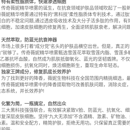
特有柔性脂质体，快速渗透细胞
传奇薇妮精华喷雾的诞生，在抗衰领域护肤品领域吹起了一股
奇薇妮精华喷雾通过特有的“黑科技”柔性脂质体专利技术，通过
蛋白的不稳定问题‚通过透皮吸收技术及大分子活多肽的作用，有
肤细胞，加速皮肤细胞的修复再生，全面逆转肌肤衰老，解决问
天然萃取，防蓝光抗衰神器
市场上很多打着“成分党”名头的护肤品横空出世。但是，真正
合”就够了。传奇薇妮精华喷雾甄选雪莲花萃取雪莲内脂、雪莲多
-o-乙基抗坏血酸，自然成为肌肤抵御氧化、蓝光的坚韧盾牌。不
的细胞损伤，抗氧化同时，焕活细胞新生，重现生命年轻态。
独家王牌成分，修复肌底长效养护
为了找到更好的降香，薇妮生物科技在全国范围内精挑细选，
。传奇薇妮精华喷雾中的降香提取物可改善肌肤问题，消除炎症，
生态系统，并长效养护!
化繁为简，一瓶搞定，自然出众
三大黑科技强强联合，有效解决紧致V脸、防蓝光、抗氧化、
修复深层皮肤细胞。坚持“九大无添加”不含酒精、激素、矿物油
色素。温和安全配方，精简护肤，拒绝无用功。只保留真正需要
行护肤。