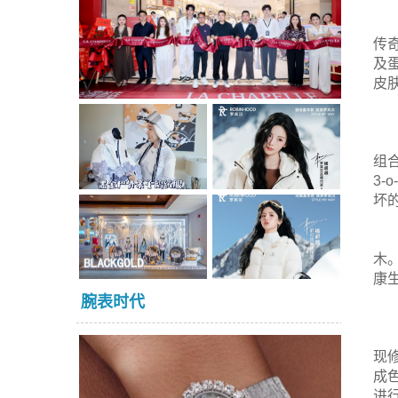
传
及
皮
组
3
坏
木
康
腕表时代
现
成
进