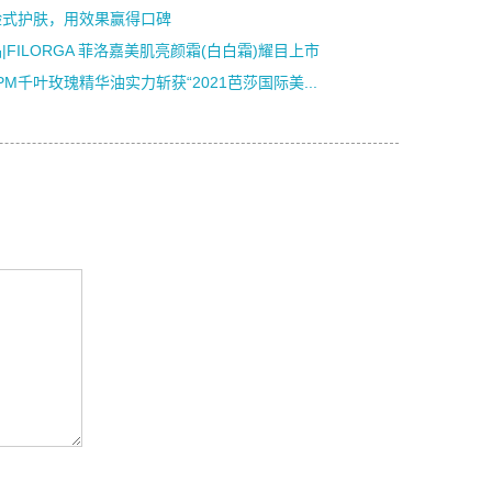
验式护肤，用效果赢得口碑
|FILORGA 菲洛嘉美肌亮颜霜(白白霜)耀目上市
PM千叶玫瑰精华油实力斩获“2021芭莎国际美...