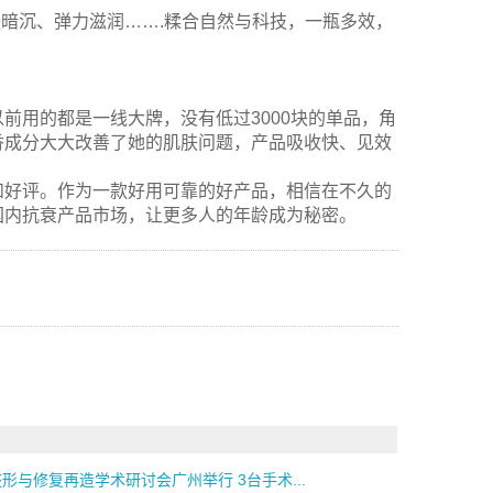
肤暗沉、弹力滋润…….糅合自然与科技，一瓶多效，
前用的都是一线大牌，没有低过3000块的单品，角
香成分大大改善了她的肌肤问题，产品吸收快、见效
和好评。作为一款好用可靠的好产品，相信在不久的
国内抗衰产品市场，让更多人的年龄成为秘密。
形与修复再造学术研讨会广州举行 3台手术...