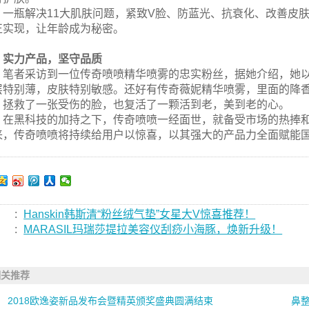
一瓶解决11大肌肤问题，紧致V脸、防蓝光、抗衰化、改善皮
正实现，让年龄成为秘密。
实力产品，坚守品质
笔者采访到一位传奇喷喷精华喷雾的忠实粉丝，据她介绍，她以
层特别薄，皮肤特别敏感。还好有传奇薇妮精华喷雾，里面的降
，拯救了一张受伤的脸，也复活了一颗活到老，美到老的心。
在黑科技的加持之下，传奇喷喷一经面世，就备受市场的热捧
来，传奇喷喷将持续给用户以惊喜，以其强大的产品力全面赋能
:
Hanskin韩斯清“粉丝绒气垫”女星大V惊喜推荐！
:
MARASIL玛瑞莎提拉美容仪刮痧小海豚，焕新升级！
相关推荐
2018欧逸姿新品发布会暨精英颁奖盛典圆满结束
鼻整