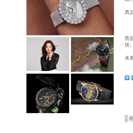
真
质
快
未