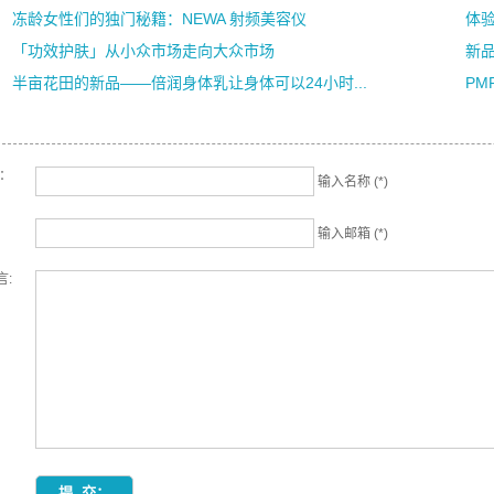
冻龄女性们的独门秘籍：NEWA 射频美容仪
体
「功效护肤」从小众市场走向大众市场
新品
半亩花田的新品——倍润身体乳让身体可以24小时...
PM
名：
输入名称 (*)
输入邮箱 (*)
言: