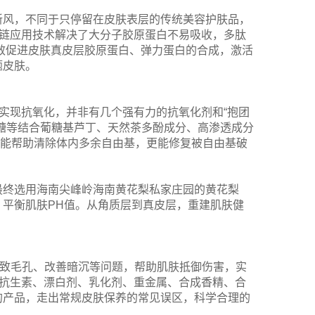
新风，不同于只停留在皮肤表层的传统美容护肤品，
肽链应用技术解决了大分子胶原蛋白不易吸收，多肽
效促进皮肤真皮层胶原蛋白、弹力蛋白的合成，激活
题皮肤。
的实现抗氧化，并非有几个强有力的抗氧化剂和“抱团
糖等结合葡糖基芦丁、天然茶多酚成分、高渗透成分
仅能帮助清除体内多余自由基，更能修复被自由基破
最终选用海南尖峰岭海南黄花梨私家庄园的黄花梨
平衡肌肤PH值。从角质层到真皮层，重建肌肤健
细致毛孔、改善暗沉等问题，帮助肌肤抵御伤害，实
、抗生素、漂白剂、乳化剂、重金属、合成香精、合
的产品，走出常规皮肤保养的常见误区，科学合理的