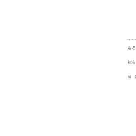
姓 
邮箱
留 