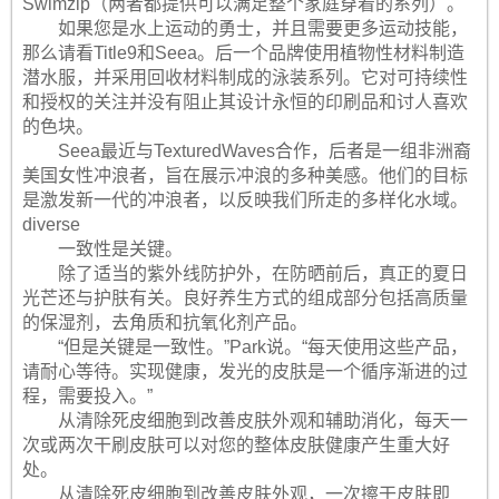
Swimzip（两者都提供可以满足整个家庭穿着的系列）。
如果您是水上运动的勇士，并且需要更多运动技能，
那么请看Title9和Seea。后一个品牌使用植物性材料制造
潜水服，并采用回收材料制成的泳装系列。它对可持续性
和授权的关注并没有阻止其设计永恒的印刷品和讨人喜欢
的色块。
Seea最近与TexturedWaves合作，后者是一组非洲裔
美国女性冲浪者，旨在展示冲浪的多种美感。他们的目标
是激发新一代的冲浪者，以反映我们所走的多样化水域。
diverse
一致性是关键。
除了适当的紫外线防护外，在防晒前后，真正的夏日
光芒还与护肤有关。良好养生方式的组成部分包括高质量
的保湿剂，去角质和抗氧化剂产品。
“但是关键是一致性。”Park说。“每天使用这些产品，
请耐心等待。实现健康，发光的皮肤是一个循序渐进的过
程，需要投入。”
从清除死皮细胞到改善皮肤外观和辅助消化，每天一
次或两次干刷皮肤可以对您的整体皮肤健康产生重大好
处。
从清除死皮细胞到改善皮肤外观，一次擦干皮肤即