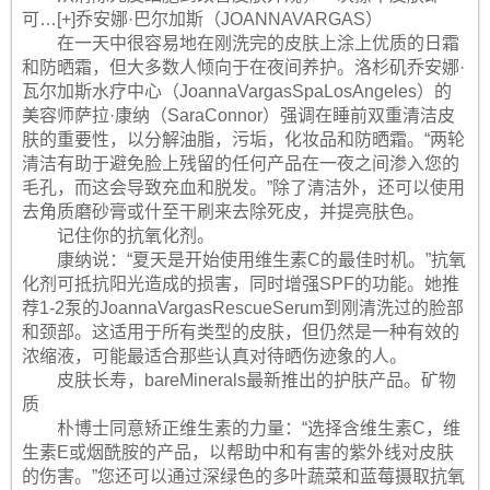
可…[+]乔安娜·巴尔加斯（JOANNAVARGAS）
在一天中很容易地在刚洗完的皮肤上涂上优质的日霜
和防晒霜，但大多数人倾向于在夜间养护。洛杉矶乔安娜·
瓦尔加斯水疗中心（JoannaVargasSpaLosAngeles）的
美容师萨拉·康纳（SaraConnor）强调在睡前双重清洁皮
肤的重要性，以分解油脂，污垢，化妆品和防晒霜。“两轮
清洁有助于避免脸上残留的任何产品在一夜之间渗入您的
毛孔，而这会导致充血和脱发。”除了清洁外，还可以使用
去角质磨砂膏或什至干刷来去除死皮，并提亮肤色。
记住你的抗氧化剂。
康纳说：“夏天是开始使用维生素C的最佳时机。”抗氧
化剂可抵抗阳光造成的损害，同时增强SPF的功能。她推
荐1-2泵的JoannaVargasRescueSerum到刚清洗过的脸部
和颈部。这适用于所有类型的皮肤，但仍然是一种有效的
浓缩液，可能最适合那些认真对待晒伤迹象的人。
皮肤长寿，bareMinerals最新推出的护肤产品。矿物
质
朴博士同意矫正维生素的力量：“选择含维生素C，维
生素E或烟酰胺的产品，以帮助中和有害的紫外线对皮肤
的伤害。”您还可以通过深绿色的多叶蔬菜和蓝莓摄取抗氧