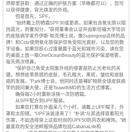
师那里获取：通过正确的护肤方案（早晚都可以），您可
以获得健康，容光焕发的外观。
但是首先，SPF。
“始终戴上防晒霜SPF30或更高，如果包含氧化铁以阻
挡蓝光，则要加分，”获得董事会认证并由斯坦福大学培训
的皮肤病学家乔伊斯·帕克博士说。像Supergoop这样的品
牌！和Cotz使用氧化铁保护您免受阳光直射，以及您的数
字设备。如果您担心过度暴露于蓝光和城市污染，请在您
的桌面上放一瓶OneOceanBeauty的蓝光保护保湿喷雾，
每天两次喷鼻。
“保护自己免受太阳紫外线的侵害是防止光老化的关
键。想想皮革质感的皮肤，毛孔粗大，黑斑，皱纹和皮肤
癌的发展。”Park博士说，他同时还是裸矿物质全球皮肤病
学的顾问兼大使，还是TeawithMD的生活方式博客。
确保每2小时重新涂抹一次防晒霜。
从SPF配方到UPF服装。
如果您打算在外面呆几个小时，请戴上UPF帽子，外
罩和太阳镜。“UPF泳装进来了！”朴说“与其选择冒着阳光
伤害，不如选择穿上这些时尚的UPF50防风衣和掩饰。”她
最喜欢的安全池畔服饰品牌包括CabanaLife和