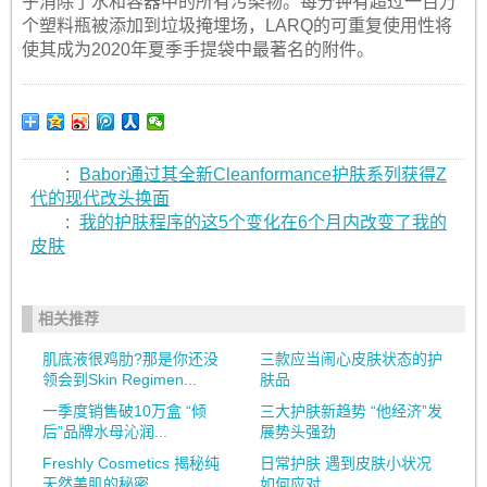
乎消除了水和容器中的所有污染物。每分钟有超过一百万
个塑料瓶被添加到垃圾掩埋场，LARQ的可重复使用性将
使其成为2020年夏季手提袋中最著名的附件。
:
Babor通过其全新Cleanformance护肤系列获得Z
代的现代改头换面
:
我的护肤程序的这5个变化在6个月内改变了我的
皮肤
相关推荐
肌底液很鸡肋?那是你还没
三款应当闹心皮肤状态的护
领会到Skin Regimen...
肤品
一季度销售破10万盒 “倾
三大护肤新趋势 “他经济”发
后”品牌水母沁润...
展势头强劲
Freshly Cosmetics 揭秘纯
日常护肤 遇到皮肤小状况
天然美肌的秘密
如何应对