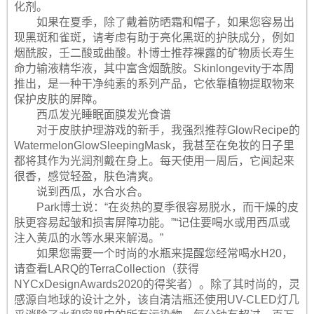
化剂。
如果在夏季，除了戴着防晒霜和帽子，如果您容易出
现黑斑和雀斑，请考虑有助于亮化黑斑的护肤成分，例如
烟酰胺，壬二酸或曲酸。朴博士推荐裸露的矿物质长寿生
命力输液精华液，其中富含烟酰胺。Skinlongevity于本周
推出，是一种干净纯素的系列产品，它依靠植物提取物来
保护皮肤的屏障。
西瓜发光睡眠面膜发光食谱
对于皮肤护理游戏的新手，我强烈推荐GlowRecipe的
WatermelonGlowSleepingMask，我甚至在免妆的日子里
都将其作为光润剂戴在身上。每天使用一周后，它闻起来
很香，感觉轻盈，肤色清爽。
说到西瓜，水合水合。
Park博士说：“在炎热的夏季很容易脱水，而干燥的皮
肤更容易起皱和损害屏障功能。”“记住要喝水或用西瓜或
注入黄瓜的水等水果来解渴。”
如果您需要一个时尚的水瓶来提醒您经常喝水H20，
请查看LARQ的TerraCollection（获得
NYCxDesignAwards2020的得奖者）。除了其时尚的，灵
感源自地球的设计之外，该自清洁瓶还使用UV-CLED灯几