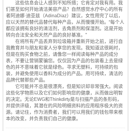
这些信息会让人感到不知所措；它肯定对我有用。我
们甚至如何开始清洁美容产品？自然感觉水疗中心的所有
者阿迪娜·迪亚兹（AdinaDiaz）建议，女性用完了以后，
应以天然的替代品替代每种产品，从而慢慢开始。“每个人
都应该拥有良好的清洁剂，去角质剂和保湿剂。这是开始
转向合法安全和天然产品的良好基准。”
在将所有产品丢弃到垃圾箱并重新开始之前，进行自
我教育并与朋友和家人分享您的发现。我知道这很耗时，
但是在购买食物之前，请像您一样阅读每种产品的成分
表，不要让营销蒙骗您。仅仅因为产品的包装看上去是绿
色的并不意味着它就是绿色。寻求无塑料，可持续的包
装，并避免使用以香料为成分的产品。用可持续，清洁的
品牌代替那些产品。
它可能并不总是很漂亮，但是知识却非常强大。阅读
这些化学物质以及它们如何影响您的健康，从而做出明智
的决定。无论EWG和Thinkdirty是与扫描产品的条形码，
并提供评级，其潜在的风险明细资料的应用程序极大的资
源。请记住，作为消费者，我们可以用我们的钱包带来根
本的改变，并负责我们自己的健康。