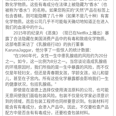
数化学物质。这些有毒成分在法律上被隐藏为“香水”（也
被称为“香水”）的名称。如果您购买的“天然”产品在标签上
包含香精，则可能隐瞒了几十种（如果不是几十种）有害
化学物质。这些公司几乎不可能每天确切地知道正在进入
我们的血液中的什么。
2015年的纪录片《恶臭》（现已在Netflix上播出）暴
露了合法隐藏在美国消费产品中的有毒和致癌化学物质。
这部电影采访了《乳腺癌行动》的执行董事
KarunaJaggar，他分享了一些惊人的统计数据：
“在1960年代，女性一生中患乳腺癌的风险约为20分
之一。如今，这一比例为8分之一。当您谈论造成乳腺癌
的环境原因时，我们所指的是一生中暴露的风险，而不仅
仅是年轻妇女，但还是青春期女孩，学龄女孩，幼儿和婴
儿，甚至在子宫内。所有这些化学暴露都会影响我们一生
的健康状况，包括乳腺癌。”
即使是在道德上选择仅使用清洁原料的公司，也可能
无意间使我们面临包装风险。包装不仅是化学家必须意识
到的领域，而且包装工程师也同样要意识到。包装材料可
能含有有毒成分，会渗入产品中。因此，不仅要检查产品
配方中是否含有有毒成分，还要检查包装材料。