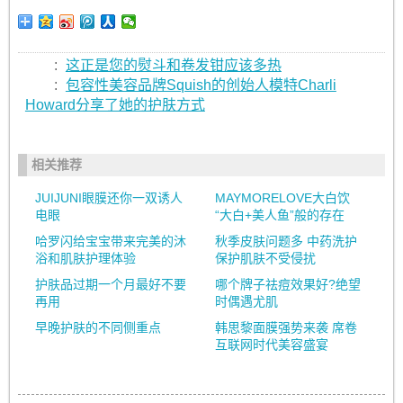
:
这正是您的熨斗和卷发钳应该多热
:
包容性美容品牌Squish的创始人模特Charli
Howard分享了她的护肤方式
相关推荐
JUIJUNI眼膜还你一双诱人
MAYMORELOVE大白饮
电眼
“大白+美人鱼”般的存在
哈罗闪给宝宝带来完美的沐
秋季皮肤问题多 中药洗护
浴和肌肤护理体验
保护肌肤不受侵扰
护肤品过期一个月最好不要
哪个牌子祛痘效果好?绝望
再用
时偶遇尤肌
早晚护肤的不同侧重点
韩思黎面膜强势来袭 席卷
互联网时代美容盛宴