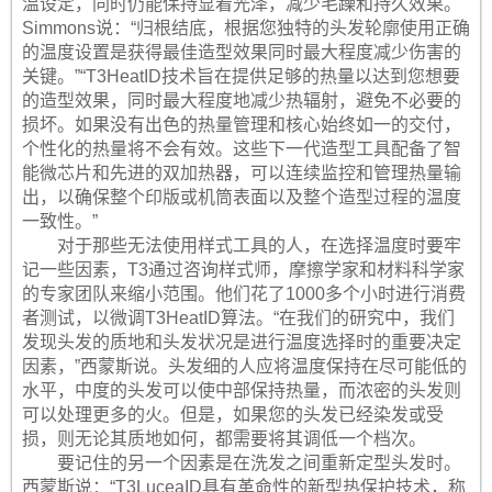
温设定，同时仍能保持显着光泽，减少毛躁和持久效果。
Simmons说：“归根结底，根据您独特的头发轮廓使用正确
的温度设置是获得最佳造型效果同时最大程度减少伤害的
关键。”“T3HeatID技术旨在提供足够的热量以达到您想要
的造型效果，同时最大程度地减少热辐射，避免不必要的
损坏。如果没有出色的热量管理和核心始终如一的交付，
个性化的热量将不会有效。这些下一代造型工具配备了智
能微芯片和先进的双加热器，可以连续监控和管理热量输
出，以确保整个印版或机筒表面以及整个造型过程的温度
一致性。”
对于那些无法使用样式工具的人，在选择温度时要牢
记一些因素，T3通过咨询样式师，摩擦学家和材料科学家
的专家团队来缩小范围。他们花了1000多个小时进行消费
者测试，以微调T3HeatID算法。“在我们的研究中，我们
发现头发的质地和头发状况是进行温度选择时的重要决定
因素，”西蒙斯说。头发细的人应将温度保持在尽可能低的
水平，中度的头发可以使中部保持热量，而浓密的头发则
可以处理更多的火。但是，如果您的头发已经染发或受
损，则无论其质地如何，都需要将其调低一个档次。
要记住的另一个因素是在洗发之间重新定型头发时。
西蒙斯说：“T3LuceaID具有革命性的新型热保护技术，称