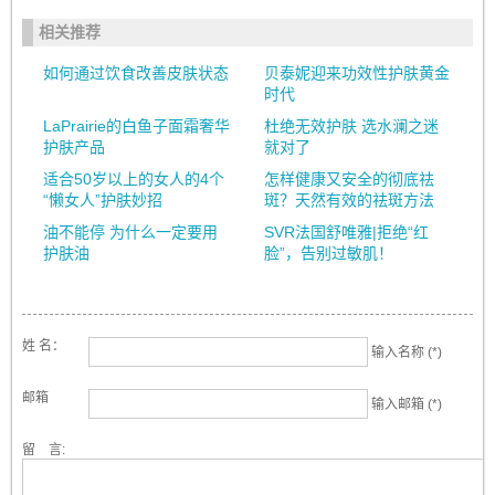
相关推荐
如何通过饮食改善皮肤状态
贝泰妮迎来功效性护肤黄金
时代
LaPrairie的白鱼子面霜奢华
杜绝无效护肤 选水澜之迷
护肤产品
就对了
适合50岁以上的女人的4个
怎样健康又安全的彻底祛
“懒女人”护肤妙招
斑？天然有效的祛斑方法
油不能停 为什么一定要用
SVR法国舒唯雅|拒绝“红
护肤油
脸”，告别过敏肌！
姓 名：
输入名称 (*)
邮箱
输入邮箱 (*)
留 言: