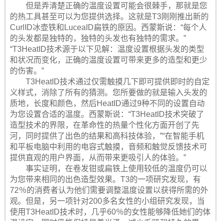
但是弄清楚正确的温度设置可能会很棘手，那就是您
的热工具甚至可以为您提供选择。这就是T3刚刚推出新的
CurlID冰壶铁和LuceaID扁铁的原因。西蒙斯说：“每个人
的头发都是独特的，独特的头发也有独特的需求。”
“T3HeatID技术源于以下见解：温度设置根据头发的类型
和状况而变化，正确的温度设置可带来更多的造型和更少
的伤害。”
T3HeatID技术通过仅需触摸几下即可提供即时的自定
义样式，消除了所有的猜测。您所要做的就是输入头发的
质地，长度和颜色，然后HeatID通过9种不同的设置自动
为您设置合适的温度。西蒙斯说：“T3HeatID技术突破了
造型技术的界限，在革命性的热量个性化方面开创了先
河，同时提供了出色的结果和高科技体验，”“在智能手机
和平板电脑中利用的电容式触摸，音频和触觉反馈技术可
提供直观的用户界面，从而带来更吸引人的体验。”
事实证明，在卷发钳或扁铁上使用较低的温度仍可以
为您带来相同的出色造型效果。T3的一项研究发现，有
72％的消费者认为他们需要调整温度设置以获得所需的外
观。但是，另一项针对200多名女性的小组研究发现，当
使用T3HeatID技术时，几乎60％的女性能够降低她们的体