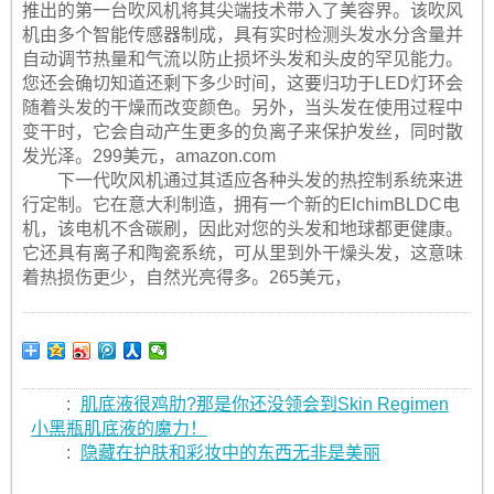
推出的第一台吹风机将其尖端技术带入了美容界。该吹风
机由多个智能传感器制成，具有实时检测头发水分含量并
自动调节热量和气流以防止损坏头发和头皮的罕见能力。
您还会确切知道还剩下多少时间，这要归功于LED灯环会
随着头发的干燥而改变颜色。另外，当头发在使用过程中
变干时，它会自动产生更多的负离子来保护发丝，同时散
发光泽。299美元，amazon.com
下一代吹风机通过其适应各种头发的热控制系统来进
行定制。它在意大利制造，拥有一个新的ElchimBLDC电
机，该电机不含碳刷，因此对您的头发和地球都更健康。
它还具有离子和陶瓷系统，可从里到外干燥头发，这意味
着热损伤更少，自然光亮得多。265美元，
:
肌底液很鸡肋?那是你还没领会到Skin Regimen
小黑瓶肌底液的魔力！
:
隐藏在护肤和彩妆中的东西无非是美丽