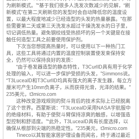
为刷新模式。”“基于我们很多人洗发次数减少的见解，“刷
新模式”在第二天刷新您的发型时会自动降低您的温度设
置，以最大程度地减少已经造型的头发的热量暴露。”在那
些需要第二天或第三天洗发水超过干燥洗发水的日子里，
切记调​​低热量。避免钢绞线受热损坏的另一个关键是在接
触任何造型工具之前要使用保护剂。
下次当您想提高热量时，可以使用以下一种热门工
具，这些工具将通过内置的温度控制装置使发束保持安
全，仍然可以保持良好的发质：
“由于卷发器造型的静态特性，T3CurlID具有用于化学
处理的输入，可以进一步保护受损的头发，”Simmons说。
“T3LuceaID和T3CurlID均具有强大的离子发生器，每立方
厘米可产生10mm负离子，从而获得光滑，光泽的结果。”
235美元，t3micro.com
这种改变游戏规则的熨斗背后的技术实际上已经脱离
了这个世界。西蒙斯说：“T3LuceaID采用NASA宇航服中
的绝缘材料，有助于使熨斗臂保持凉爽的触感，以增强造
型控制和舒适度。”“此外，T3LuceaID具有长度选择，以
确保从根部到尖端的热稳定性。”235美元，t3micro.com
Tineco以其智能家居护理设备而闻名，终于通过最近