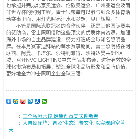
也承揽并完成北京奥运会、伦敦奥运会、广州亚运会及南
非世界杯的照明工程，雷士很荣幸可以参与到众多体育活
动赛事里面，用灯光照亮汗水和梦想，见证辉煌。”
不管是国际泳联冠名的合作伙伴，还是其他国际赛事
的赞助商，雷士照明借助这些顶尖的优质体育资源，加强
海外市场的自主品牌建设，努力打造成全球知名照明品
牌。在本月赛事迪拜站的跳水赛事期间，雷士照明将在阿
联酋、阿曼、卡塔尔、沙特利雅得、沙特达曼共5个区
域，召开NVC LIGHTING中东产品发布会，进行有效的全
球化市场布局和拓展，塑造全球化品牌形象和品牌价值，
更好地全力冲击照明企业全球三强！
:
三全私厨水饺 健康创意美味迎新春
:
大自然床垫：普及“生态消费文化”以实现碧空蓝
天