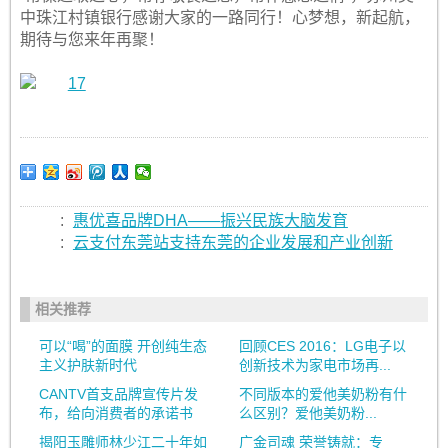
中珠江村镇银行感谢大家的一路同行！心梦想，新起航，
期待与您来年再聚！
:
惠优喜品牌DHA——振兴民族大脑发育
:
云支付东莞站支持东莞的企业发展和产业创新
相关推荐
可以“喝”的面膜 开创纯生态
回顾CES 2016：LG电子以
主义护肤新时代
创新技术为家电市场再...
CANTV首支品牌宣传片发
不同版本的爱他美奶粉有什
布，给向消费者的承诺书
么区别？爱他美奶粉...
揭阳玉雕师林少江二十年如
广金司魂 荣誉铸就：专