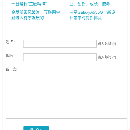
一日诠释“工匠精神”
业、创新、成长、使命
金发所乘风破浪，互联网金
三星GalaxyA535G全新设
融进入有序发展的“...
计带来时尚新体验
姓 名：
输入名称 (*)
邮箱
输入邮箱 (*)
留 言: