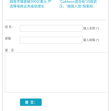
网易市值首破300亿美元 严
“Cabbeen造办处”闪现武
选等电商业务成倍增长
汉，“随我入宫”探索经...
姓 名：
输入名称 (*)
邮箱
输入邮箱 (*)
留 言: