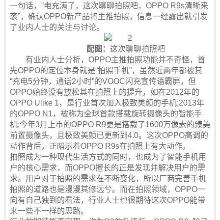
一句话，“电充满了，这次聊聊拍照吧，OPPO R9s清晰来
袭”，确认OPPO新产品将主推拍照，信息一经露出就引发
了业内人士的关注与讨论。
配图：
这次聊聊拍照吧
有业内人士分析，OPPO主推拍照功能并不奇怪，首
先OPPO的定位本身就是“拍照手机”，虽然近两年都被其
“充电5分钟，通话2小时”的VOOC闪充宣传语霸屏，但
OPPO始终没有放松其在拍照上的提升，如在2012年的
OPPO Ulike 1，是行业首次加入极致美颜的手机;2013年
的OPPO N1，被称为全球首款搭载旋转摄像头的智能手
机;今年3月上市的OPPO R9更是搭载了1600万像素的臻美
前置摄像头，且极致美颜已更新到4.0。这次OPPO高调的
动作背后，正暗示着OPPO R9s在拍照上有大动作。
拍照成为一种现代生活方式的同时，也成为了智能手机用
户的核心需求，而OPPO擅长的正是发现并解决用户的需
求。用户对于拍照的需求在不断变化，所以厂商完善手机
拍照的道路也是漫漫其修远兮。而在拍照领域，OPPO一
向有自己独到的看法，行业人士也很期待这次OPPO能带
来一些不一样的思路。