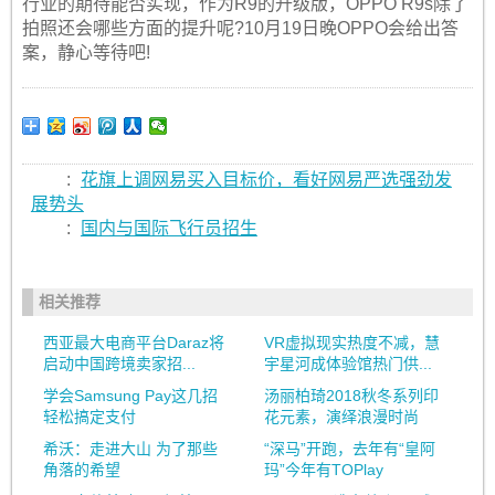
行业的期待能否实现，作为R9的升级版，OPPO R9s除了
拍照还会哪些方面的提升呢?10月19日晚OPPO会给出答
案，静心等待吧!
:
花旗上调网易买入目标价，看好网易严选强劲发
展势头
:
国内与国际飞行员招生
相关推荐
西亚最大电商平台Daraz将
VR虚拟现实热度不减，慧
启动中国跨境卖家招...
宇星河成体验馆热门供...
学会Samsung Pay这几招
汤丽柏琦2018秋冬系列印
轻松搞定支付
花元素，演绎浪漫时尚
希沃：走进大山 为了那些
“深马”开跑，去年有“皇阿
角落的希望
玛”今年有TOPlay