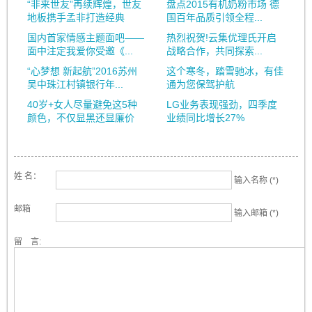
“非来世友”再续辉煌，世友
盘点2015有机奶粉市场 德
地板携手孟非打造经典
国百年品质引领全程...
国内首家情感主题面吧——
热烈祝贺!云集优理氏开启
面中注定我爱你受邀《...
战略合作，共同探索...
“心梦想 新起航”2016苏州
这个寒冬，踏雪驰冰，有佳
吴中珠江村镇银行年...
通为您保驾护航
40岁+女人尽量避免这5种
LG业务表现强劲，四季度
颜色，不仅显黑还显廉价
业绩同比增长27%
姓 名：
输入名称 (*)
邮箱
输入邮箱 (*)
留 言: