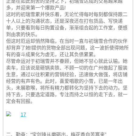
正是在如此刻苦的坚持之下，初瑞雪达成的交易越来越
多，并迎来第一个爆款产品!
这时的初瑞雪累并快乐着，无论忙得每时每刻都保持跟二
十人以上的沟通状态，还是深夜还在打包货品、写快递
单，只要看到每日购置设备，渐渐组合起的工作室，便感
到由衷的快乐。
但这时厄运却悄然降临，在当时一直与初瑞雪合作的伙伴
却背弃了她!提供的货物全部出现问题，这一波折使得她所
有的奋斗成果化为虚无，还让其负债累累。
尽管命运对于初瑞雪并不眷顾，但她不甘心就此认输。她
卖车，应该说是砸锅卖铁、不顾一切的在广州做起了服装
生意，通过以往积累的营销经验，迅速做大做强，将店铺
经营的有声有色。此时，喜爱唱歌的小雪，已是一年出
头，未展歌喉，将所有精力都转化为坚持下去的动力。坚
持下去，只要选定道路，专注而持之以恒的走下去，就一
定会有回报。
二、勤奋：“宝剑锋从磨砺出，梅花香自苦寒来”