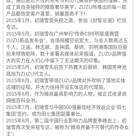
旨，通过贴近人性的思考与对历代美容护肤品的理解，完
成了其自身独特的精致奢华美学，ZUZU所推出的每一款
产品都饱受客户喜爱，销量居高不下!
2015年1月，初瑞雪受央视之邀，参加《财智论语》栏目
专访。
2015年5月，初瑞雪在广州举行“传奇CBB明星盛典暨
ZUZU新品发布会”，会场规模空前宏大，与会人数高达五
千人，汪涵、林志颖、金钟国、蔡妍、刘明湘等国际巨星
前来倾情助阵，数十家著名媒体前来报道，ZUZU品牌强
大的实力在人们心中留下了无法磨灭的印象。
2015年5月，初瑞雪先后签下热舞天后蔡妍、韩国男神池
昌旭为ZUZU代言人。
2015年6月，初瑞雪带领ZUZU品牌对外吹响了落地实体
店铺的征程，并大力扶持开设实体店的代理商。
2015年6月，作为微商最具影响力的人物，被正式收录进
网络百科全书。
2015年7月，初瑞雪与中国500强最佳经济效益企业‘田七
集团’签约，成为田七集团副董事长。
2015年8月，第二届中国行业影响力品牌夏季峰会上，初
瑞雪再次受央视专访，被称为“微商界最不可替代的传奇女
王”。