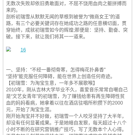
无数次失败却依旧勇敢面对，不屈不饶用血肉之躯拼搏而
来的。
剖析初瑞雪从默默无闻的草根到被誉为“微商女王”的道
路，有三个必要关键词存在她成功之路的任意横切面，贯
穿始终，成就初瑞雪如今的辉煌;那便是：坚持、勤奋、突
破。接下来，就让我们将其一一道来。
一、坚持：“不经一番彻骨寒，怎得梅花扑鼻香”
“坚持”能克服任何障碍，能在世界上创造任何奇迹。
【初瑞雪：为淘宝生意，一年多不展歌喉】
2010年，刚从吉林大学毕业不久，喜爱音乐常常自嘲自己
是“文艺女青年”的初瑞雪，为了赚钱给患有再生障碍性贫
血的妈妈看病，她拿着以往在酒店驻唱所积攒下的2000
元，开始了淘宝生涯。
刚开始淘宝并不好做，初瑞雪一个人咬牙坚持了大半年，
却没有任何显著成果。于是她暗自发狠，每天超过十八个
小时不断的在研究营销推广技巧，写了无数本个人心得。