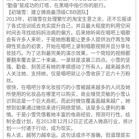
“勤奋”是成功的灯塔，在黑暗中指引你的航行。
【初瑞雪：建立微商最顶级CBB团队】
2013年，初瑞雪在处理繁忙的淘宝生意之余，还不忘报读
了各式培训班去充实提升自己，并且最大程度的利用空闲
时间去寻找给妈妈治病的偏方。后来她听闻在唱吧上唱歌
会有许多人来听，于是她抱着能让更多人提供治疗再生障
碍性贫血的初衷，开始在唱吧上录制唱歌视频并且分享化
妆技巧。为了达到最完美的演示效果，一个简短的视频都
要翻来覆去录二十来遍，一录就是凌晨三四点。小雪的坚
强、勤奋、刻苦还有她的孝顺感动了所有人，越来越多的
人关注她、支持她，仅是唱吧就让小雪收获了近六十万粉
丝。
很快，在唱吧分享化妆技巧的小雪被越来越多的人问及她
所使用的化妆品在哪里可以购买，商业嗅觉灵敏的小雪认
识到这是一个巨大商机，而此时微信覆盖面越来越广，她
想到如果通过微信来进行网络营销，该是多么便利的事
情。于是小雪凭借着她丰富的电商经验，预测可行性，绘
制全盘计划，在2013年12月12日正式进入微商行业，将计
划一一付诸于行动，成为现实。
有人说，越努力越幸运。这句话或许不准确，但道理是实