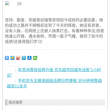
坚持、勤奋、突破是初瑞雪获得如今成就的必要因素，她
的成功之路并不顺畅却走到了今天的辉煌，她没有背景，
没有人脉，在网络上还被人抹黑打击，有着种种争议;但是
她逢山开路，遇水架桥，凭借一股子气魄，做到了如今的
成绩!这值得我们学习!
:
年货消费体验再升级 京东超市四城市试练“1小时
达”
:
手机京东五粮液超级品牌日传捷报 30分钟销售超
越双11全天
相关推荐