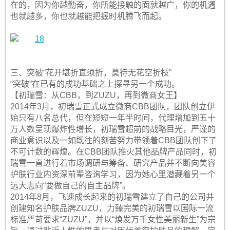
在的，因为你越勤奋，你所能接触的面就越广，你的机遇
也就越多，你也就越能把握时机腾飞而起。
三、突破“花开堪折直须折，莫待无花空折枝”
“突破”在已有的成功基础之上探寻另一个成功。
【初瑞雪：从CBB，到ZUZU，再到微商女王】
2014年3月，初瑞雪正式成立微商CBB团队，团队创立伊
始只有八名总代，但在短短一年半时间，代理增加到五十
万人数呈现爆炸性增长，初瑞雪超前的战略目光，严谨的
商业意识以及一如既往的刻苦努力带领着CBB团队创下了
不可计数的辉煌。在CBB团队推火其他品牌产品同时，初
瑞雪一直进行着市场调研与筹备、研究产品并不断向美容
护肤行业内资深前辈咨询学习，因为她心里潜藏着另一个
远大志向“要做自己的自主品牌”。
2014年8月，飞速成长起来的初瑞雪建立了自己的公司并
创建知名护肤品牌ZUZU，力臻完美的初瑞雪以国际一流
标准严苛要求“ZUZU”，并以“焕发万千女性美丽新生”为宗