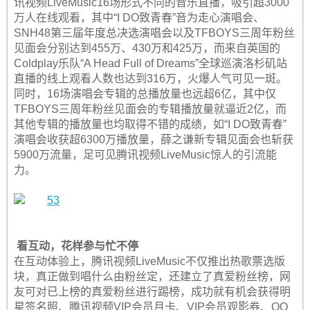
讯视频LiveMusic16场形式不同的音乐直播，吸引超3000
万人在线观看，其中“I DO致青春”音为走心演唱会、
SNH48第三届年度总决选演唱会以及TFBOYS三周年粉丝
见面会分别达到455万、430万和425万，而来自英国的
Coldplay乐队“A Head Full of Dreams”全球巡演洛杉矶站
直播的线上观看人数也达到316万，火爆人气可见一斑。
同时，16场演唱会专辑的总播放量也远超6亿，其中仅
TFBOYS三周年粉丝见面会的专辑播放量就逼近2亿，而
其他专辑的播放量也均取得不错的成绩，如“I DO致青春”
演唱会收获超6300万播放量，薛之谦新专辑见面会也斩获
5900万流量，足可见腾讯视频LiveMusic惊人的引流能
力。
看互动，花样参与忙不停
在互动体验上，腾讯视频LiveMusic不仅推出热歌票选版
块，真正做到唱什么由粉丝定，还建立了真爱粉丝榜，网
友可对已上榜的真爱粉丝进行踢榜，成功就有机会获得明
星签名照、腾讯视频VIP会员月卡、VIP会员观影券、QQ