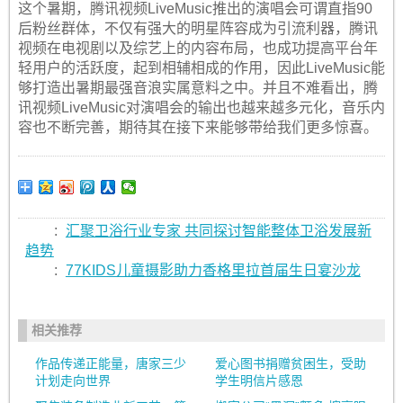
这个暑期，腾讯视频LiveMusic推出的演唱会可谓直指90
后粉丝群体，不仅有强大的明星阵容成为引流利器，腾讯
视频在电视剧以及综艺上的内容布局，也成功提高平台年
轻用户的活跃度，起到相辅相成的作用，因此LiveMusic能
够打造出暑期最强音浪实属意料之中。并且不难看出，腾
讯视频LiveMusic对演唱会的输出也越来越多元化，音乐内
容也不断完善，期待其在接下来能够带给我们更多惊喜。
:
汇聚卫浴行业专家 共同探讨智能整体卫浴发展新
趋势
:
77KIDS儿童摄影助力香格里拉首届生日宴沙龙
相关推荐
作品传递正能量，唐家三少
爱心图书捐赠贫困生，受助
计划走向世界
学生明信片感恩