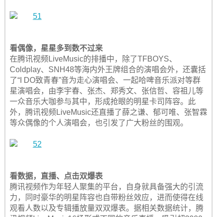
看偶像，星星多到数不过来
在腾讯视频LiveMusic的排播中，除了TFBOYS、
Coldplay、SNH48等海内外王牌组合的演唱会外，还囊括
了“I DO致青春”音为走心演唱会、一起哈啤音乐派对等群
星演唱会，由李宇春、张杰、郑秀文、张信哲、容祖儿等
一众音乐大咖参与其中，形成抢眼的明星卡司阵容。此
外，腾讯视频LiveMusic还直播了薛之谦、郁可唯、张智霖
等众偶像的个人演唱会，也引发了广大粉丝的围观。
看数据，直播、点击双爆表
腾讯视频作为年轻人聚集的平台，自身就具备强大的引流
力，同时豪华的明星阵容也自带粉丝效应，进而使得在线
观看人数以及专辑播放量双双爆表。据相关数据统计，腾