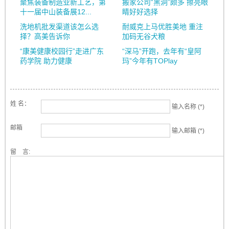
聚焦装备制造业新工艺，第
搬家公司“黑洞”颇多 擦亮眼
十一届中山装备展12...
睛好好选择
洗地机批发渠道该怎么选
耐威克上马优胜美地 重注
择？高美告诉你
加码无谷犬粮
“康美健康校园行”走进广东
“深马”开跑，去年有“皇阿
药学院 助力健康
玛”今年有TOPlay
姓 名：
输入名称 (*)
邮箱
输入邮箱 (*)
留 言: