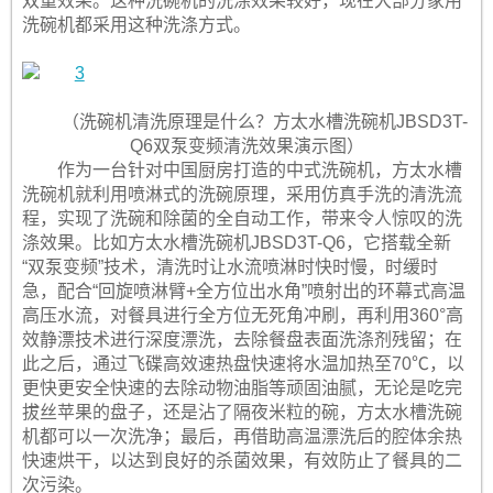
双重效果。这种洗碗机的洗涤效果较好，现在大部分家用
洗碗机都采用这种洗涤方式。
（洗碗机清洗原理是什么？方太水槽洗碗机JBSD3T-
Q6双泵变频清洗效果演示图）
作为一台针对中国厨房打造的中式洗碗机，方太水槽
洗碗机就利用喷淋式的洗碗原理，采用仿真手洗的清洗流
程，实现了洗碗和除菌的全自动工作，带来令人惊叹的洗
涤效果。比如方太水槽洗碗机JBSD3T-Q6，它搭载全新
“双泵变频”技术，清洗时让水流喷淋时快时慢，时缓时
急，配合“回旋喷淋臂+全方位出水角”喷射出的环幕式高温
高压水流，对餐具进行全方位无死角冲刷，再利用360°高
效静漂技术进行深度漂洗，去除餐盘表面洗涤剂残留；在
此之后，通过飞碟高效速热盘快速将水温加热至70℃，以
更快更安全快速的去除动物油脂等顽固油腻，无论是吃完
拔丝苹果的盘子，还是沾了隔夜米粒的碗，方太水槽洗碗
机都可以一次洗净；最后，再借助高温漂洗后的腔体余热
快速烘干，以达到良好的杀菌效果，有效防止了餐具的二
次污染。