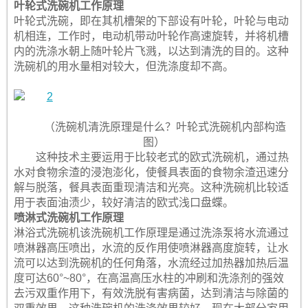
叶轮式洗碗机工作原理
叶轮式洗碗，即在其机槽架的下部设有叶轮，叶轮与电动
机相连，工作时，电动机带动叶轮作高速旋转，并将机槽
内的洗涤水朝上随叶轮片飞溅，以达到清洗的目的。这种
洗碗机的用水量相对较大，但洗涤度却不高。
（洗碗机清洗原理是什么？叶轮式洗碗机内部构造
图）
这种技术主要运用于比较老式的欧式洗碗机，通过热
水对食物余渣的浸泡澎化，使餐具表面的食物余渣迅速分
解与脱落，餐具表面重现清洁和光亮。这种洗碗机比较适
用于表面油渍少，较好清洁的欧式浅口盘蝶。
喷淋式洗碗机工作原理
淋浴式洗碗机该洗碗机工作原理是通过洗涤泵将水流通过
喷淋器高压喷出，水流的反作用使喷淋器高度旋转，让水
流可以达到洗碗机的任何角落，水流经过加热器加热后温
度可达60°~80°，在高温高压水柱的冲刷和洗涤剂的强效
去污双重作用下，有效洗脱有害病菌，达到清洁与除菌的