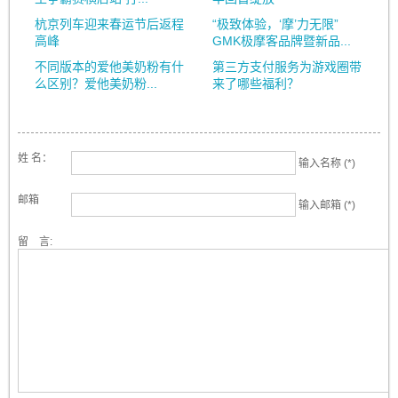
杭京列车迎来春运节后返程
“极致体验，‘摩’力无限”
高峰
GMK极摩客品牌暨新品...
不同版本的爱他美奶粉有什
第三方支付服务为游戏圈带
么区别？爱他美奶粉...
来了哪些福利？
姓 名：
输入名称 (*)
邮箱
输入邮箱 (*)
留 言: