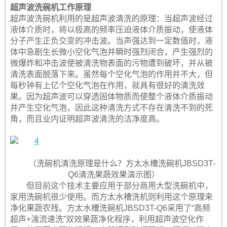
超声波洗碗机工作原理
超声波洗碗机利用的是超声波清洗的原理：当超声波经过
液体介质时，将以极高的频率压迫液体介质振动，使液体
分子产生正负交变的冲击波。当声强达到一定数值时，液
体中急剧生长微小空化气泡并瞬时强烈闭合，产生强烈的
微爆炸和冲击波使被清洗物表面的污物遭到破坏，并从被
清洗表面脱落下来。虽然每个空化气泡的作用并不大，但
每秒钟有上亿个空化气泡在作用，就具有很好的清洗效
果。因为超声波可以穿透固体物质而使整个液体介质振动
并产生空化气泡，因此这种清洗方式不存在清洗不到的死
角，而且业内证明超声波清洗的洁净度高。
（洗碗机清洗原理是什么？方太水槽洗碗机JBSD3T-
Q6清洗果蔬效果演示图）
但目前这个技术主要应用于部分商用大型洗碗机中，
家用洗碗机很少使用。而方太水槽洗机则利用这个原理来
净化果蔬农残。方太水槽洗碗机JBSD3T-Q6采用了“高频
超声+湍流速洗”双效果蔬净化程序，利用超声波空化作