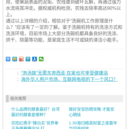
用，使果蔬表面的泥垢、农残遭到破坏瓦解，再通过强力
水流将其冲走。据权威机构检测，农残去除率高达90%以
上。
通过以上详细的介绍，相信对于“洗碗机工作原理是什
么？”应该有了一定的了解。鉴于洗碗机特有的洗涤方式和
洗涤环境，目前市场上大部分洗碗机都具备良好的洗涤、
烘干、除菌等功能，是家庭生活不可或缺的清洁小能手。
:
“泡汤族”无需东奔西走 在家也可享受健康浴
:
海外华人用户市场，互联网电视的下一个风口？
相关推荐
什么品牌的酵素最好？台湾
做好宝宝防晒攻略 才能安
最好的酵素是哪种？
心晒娃
苏阳红携手“臻功夫”世界拳
1.30海归精英财富之夜嘉年
王争霸赛横店站 打...
华回首绽放