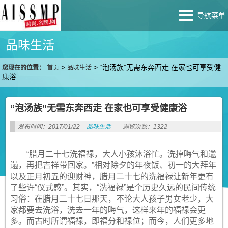
导航菜单
品味生活
>
>
“泡汤族”无需东奔西走 在家也可享受健
您现在的位置：
首页
品味生活
康浴
“泡汤族”无需东奔西走 在家也可享受健康浴
发布时间：2017/01/22
品味生活
浏览次数：1322
“腊月二十七洗福禄，大人小孩沐浴忙。洗掉晦气和邋
遢，再把吉祥带回家。”相对除夕的年夜饭、初一的大拜年
以及正月初五的迎财神，腊月二十七的洗福禄让新年更有
了些许“仪式感”。其实，“洗福禄”是个历史久远的民间传统
习俗：在腊月二十七日那天，不论大人孩子男女老少，大
家都要去洗浴，洗去一年的晦气，这样来年的福禄会更
多。而古时所谓福禄，即福分和禄位；而今，人们更多地