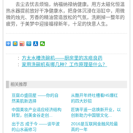
去尘去忧去烦恼，纳福纳禄纳健康。用方太磁化恒温
热水器提前放好干净健康水，把身体沉浸在浴缸中，用微
微的烛光、芳香的精油营造放松的气氛，洗刷掉一整年的
疲劳，于美梦中迎接福禄新年，十足的快意人生。
:
方太水槽洗碗机——厨房里的冻疮良药
:
家用洗碗机有哪几种？工作原理是什么？
相关推荐
豆腐の盛田屋 ——你的自
从酷开年终吐槽看H5爆红
然美肌新选择
的四大妙招
中国美妆产业适应经济结构
匠铸平遥一店焕新开业，以
转型，创美金谷走创...
创新助力中国银文化...
出于古 成于今 ——谈毕波
2016是互联网金融风险最
的山水画修习
高的一年