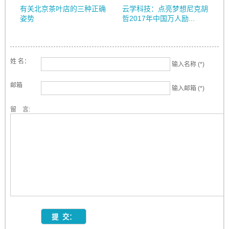
有关北京茶叶店的三种正确
云学科技：点亮梦想尼克胡
姿势
哲2017年中国万人励...
姓 名：
输入名称 (*)
邮箱
输入邮箱 (*)
留 言: