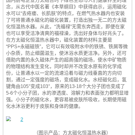
国内厨电企业方太结合时下绿色生态与人们健康养生的理
念，从古代中医名著《本草纲目》中获得启示，运用磁化
水可以“去疮瘘、长肌肤”的特点，在燃气热水器内也安装
了可将普通水磁化的磁化装置，打造出独一无二的方太磁
化恒温热水器。从此，“洗福禄”无需东奔西走，即便在家
也可以享受洁净清爽的福禄澡，洗出好身体与好兆头了。
在方太磁化恒温热水器中，磁化装置的材料主要是
“PPS+永磁磁铁”，它可以有效吸附水中的铁锈、铁屑等微
小杂质，防止细菌滋生，使沐浴水质更洁净。另外，还可
借助内置的永久磁体产生的超高强的磁场，使水中矿物质
的物理结构发生变化，同时却并不改变水原有的化学成
份，让普通水以一定的流速沿着与磁力线垂直的方向切
割，通过一定强度的磁场，变成磁化水。水经磁化后，氢
键角由105°变成103°，原来的13-18个大分子团也变成了
5-6个小分子团，水的渗透度、溶解力和表面张力都明显增
强。小分子的磁化水，更容易被皮肤所吸收，长期使用磁
化水沐浴更利于皮肤和身体的健康。
（图示产品：方太磁化恒温热水器）