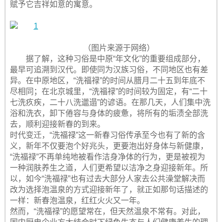
赋予它吉祥如意的寓意。
（图片来源于网络）
据了解，这种习俗是中原“年文化”的重要组成部分，
最早可追溯到汉代。即使同为汉族习俗，不同地区也有差
异。在中原地区，“洗福禄”的时间从腊月二十五到年底不
尽相同；在北京城里，“洗福禄”的时间较为固定，有“二十
七洗疚疾，二十八洗邋遢”的谚语。在那几天，人们集中洗
浴和洗衣，卸下倦容与身体的疲惫，将所有的垢渍全部洗
去，顺利迎接新春的到来。
时代变迁，“洗福禄”这一新春习俗传承至今也有了新的含
义，新年不仅要泡个好兆头，更要泡出好身体与新健康，
“洗福禄”不再单纯地被看作洁身净体的行为，更是被视为
一种润肤养生之道，人们更希望以洁净之身迎接新年。所
以，如今“洗福禄”也有过去大部分人家去公共澡堂解决而
改为选择泡温泉的方式迎接新年了，就正如那句话描述的
一样：新春泡温泉，红红火火又一年。
然而，“洗福禄”的愿望常在，但天然温泉不常有。对此，