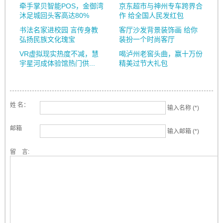
牵手掌贝智能POS，金御湾
京东超市与神州专车跨界合
沐足城回头客高达80%
作 给全国人民发红包
书法名家进校园 言传身教
客厅沙发背景装饰画 给你
弘扬民族文化瑰宝
装扮一个时尚客厅
VR虚拟现实热度不减，慧
喝泸州老窖头曲，赢十万份
宇星河成体验馆热门供...
精美过节大礼包
姓 名：
输入名称 (*)
邮箱
输入邮箱 (*)
留 言: