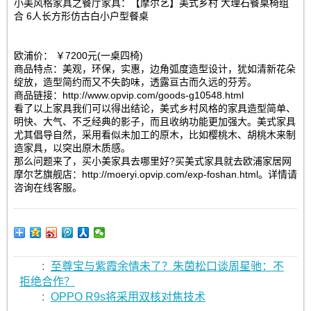
小美风格家具之餐厅家具：【摩尔艺】美式乡村 大理石餐桌椅组
合 6人长方形仿古白小户型餐桌
欧浦价： ￥7200元(一桌四椅)
商品特点：美观，环保，实惠，边角弧度造型设计，犹如清新花朵
绽放，造型简约而又不失韵味，透露亘古而久远的芬芳。
商品链接：http://www.opvip.com/goods-g10548.html
看了以上家具我们可以得出结论，美式乡村风格的家具造型简单、
明快、大气、不乏经典的影子，而且收纳功能更加强大。美式家具
尤其倡导自然，采用看似未加工的原木，比如樱桃木、胡桃木来制
造家具，以突出原木质感。
那么问题来了，买小美家具去哪里好?买美式家具就去欧浦家居网
摩尔艺旗舰店：http://moeryi.opvip.com/exp-foshan.html。详情请
咨询在线客服。
:
至尊宝与紫霞余情未了？朱茵松口谈周星驰：不
拒绝合作？
:
OPPO R9s将采用双核对焦技术