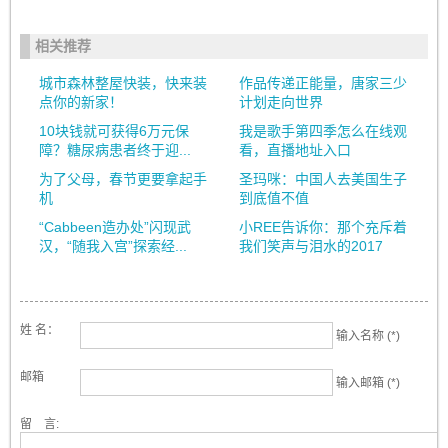
相关推荐
城市森林整屋快装，快来装
作品传递正能量，唐家三少
点你的新家！
计划走向世界
10块钱就可获得6万元保
我是歌手第四季怎么在线观
障？糖尿病患者终于迎...
看，直播地址入口
为了父母，春节更要拿起手
圣玛咪：中国人去美国生子
机
到底值不值
“Cabbeen造办处”闪现武
小REE告诉你：那个充斥着
汉，“随我入宫”探索经...
我们笑声与泪水的2017
姓 名：
输入名称 (*)
邮箱
输入邮箱 (*)
留 言: