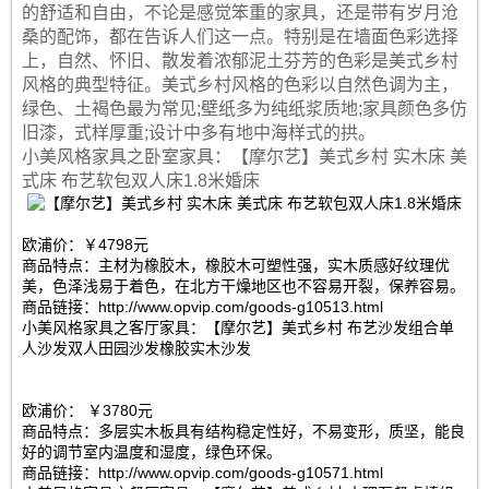
的舒适和自由，不论是感觉笨重的家具，还是带有岁月沧
桑的配饰，都在告诉人们这一点。特别是在墙面色彩选择
上，自然、怀旧、散发着浓郁泥土芬芳的色彩是美式乡村
风格的典型特征。美式乡村风格的色彩以自然色调为主，
绿色、土褐色最为常见;壁纸多为纯纸浆质地;家具颜色多仿
旧漆，式样厚重;设计中多有地中海样式的拱。
小美风格家具之卧室家具：【摩尔艺】美式乡村 实木床 美
式床 布艺软包双人床1.8米婚床
欧浦价：￥4798元
商品特点：主材为橡胶木，橡胶木可塑性强，实木质感好纹理优
美，色泽浅易于着色，在北方干燥地区也不容易开裂，保养容易。
商品链接：http://www.opvip.com/goods-g10513.html
小美风格家具之客厅家具：【摩尔艺】美式乡村 布艺沙发组合单
人沙发双人田园沙发橡胶实木沙发
欧浦价： ￥3780元
商品特点：多层实木板具有结构稳定性好，不易变形，质坚，能良
好的调节室内温度和湿度，绿色环保。
商品链接：http://www.opvip.com/goods-g10571.html