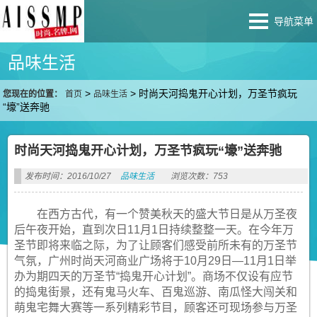
导航菜单
品味生活
>
>
时尚天河捣鬼开心计划，万圣节疯玩
您现在的位置：
首页
品味生活
“壕”送奔驰
时尚天河捣鬼开心计划，万圣节疯玩“壕”送奔驰
发布时间：2016/10/27
品味生活
浏览次数：753
在西方古代，有一个赞美秋天的盛大节日是从万圣夜
后午夜开始，直到次日11月1日持续整整一天。在今年万
圣节即将来临之际，为了让顾客们感受前所未有的万圣节
气氛，广州时尚天河商业广场将于10月29日—11月1日举
办为期四天的万圣节“捣鬼开心计划”。商场不仅设有应节
的捣鬼街景，还有鬼马火车、百鬼巡游、南瓜怪大闯关和
萌鬼宅舞大赛等一系列精彩节目，顾客还可现场参与万圣