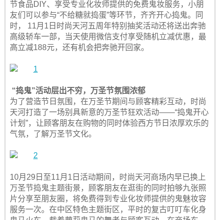
节食品DIY、享受专业化妆师提供的免费鬼妆服务，小朋
友们可以参与“不给糖就捣蛋”等环节，齐齐开心捣鬼。同
时， 11月1日时尚天河五周年特别抽奖活动还将送出奔驰
高级轿车一部，当天使用微信支付享受随机立减优惠，最
高立减188元，还有机会把奔驰开回家。
“捣鬼”活动层出不穷，万圣节氛围浓郁
为了营造节日氛围，在万圣节期间与顾客精彩互动，时尚
天河打造了一场别具新意的万圣节狂欢活动——“捣鬼开心
计划”，让顾客朋友在购物的同时体验西方节日浓厚欢乐的
气氛，了解万圣节文化。
10月29日至11月1日活动期间，时尚天河商场内早已换上
万圣节捣鬼主题街景，顾客朋友在逛街的同时拍够九张照
片分享至朋友圈，将免费得到专业化妆师提供的鬼魅妆容
服务一次。在中区特色主题街区，平时的复古叮叮车化身