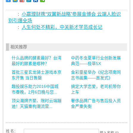
:
小赢理财携“双翼新战略”参展金博会 云端人脸识
别引爆全场
:
人生何处不精彩，中关新才学员成长记
相关推荐
什么品牌的酵素最好？台湾
中药冬虫夏草行业创新发展
最好的酵素是哪种？
典范——极草5X
首批三星玄龙骑士游戏本京
金彩童星举办《纪念项南同
东开售 当日售罄
志书画集——首发式》
趣投娱乐助力2016中国城
搞定大学恋爱，老司机带你
市春晚，2月6日晚与您...
上车
顶尖潮牌齐聚、限时云端蹦
奢侈品牌广告与售后投入资
迪！天猫重构潮流营...
金严重失衡
姓 名：