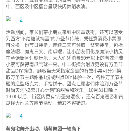
鬼马火车，载着萝莉鬼马的舞者与顾客互动，在商场东、
中、西区及中区擂台呈现快闪舞蹈表演。
活动期间，家长们带小朋友来到中区童话街，还可以感受
到西方“不给糖就捣蛋”的万圣节传统，凭任意消费小票即
可兑换一份节日装备，连续三天可领取一整套装备，包括
魔法帽、魔鬼三叉、南瓜罐，让小朋友们化身魔法小精灵
在童话街区讨糖玩乐，大人们凭消费50元以上的有效消费
小票可获得南瓜气球一只。中二街擂台附近更设有万圣节
甜品DIY摊位，顾客当天凭指定金额的有效小票可分别换
取万圣节主题甜品1份或甜点DIY体验一次，各种万圣节主
题的造型巧克力、手指饼干、甜点让顾客们体验到万圣节
时尚天河“捣鬼开心计划”的甜蜜和欢乐。10月31日晚上
19:00以后，街区内更有“万圣鬼混夜”，还有百鬼巡游和南
瓜怪大闯关等应节活动，精彩不容错过。
萌鬼宅舞齐出动，萌萌舞团一较高下