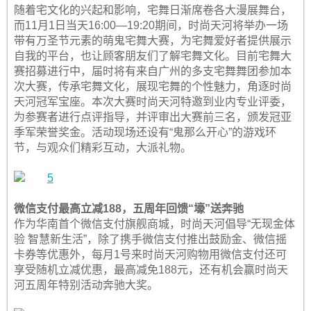
随着宅文化的兴起和影响，宅舞日渐席卷各大漫展舞台，
而11月1日当天16:00—19:20期间，时尚天河将举办一场
带有万圣节元素的萌鬼宅舞大赛，为宅舞爱好者提供展示
自我的平台，也让顾客朋友们了解宅舞文化。目前宅舞大
赛招募进行中，届时将有来自广州的多支宅舞舞团参加本
次大赛，传承宅舞文化，展现宅舞的个性魅力，角逐时尚
天河冠军宝座。本次大赛时尚天河特邀到业内专业评委，
为参赛者进行点评指导，并评审出大赛前三名，颁发冠亚
季军荣誉奖金。活动现场还设有“鬼那么开心”的游戏环
节，与观众们精彩互动，大派礼物。
微信支付最高立减188，五周年回馈“壕”送奔驰
作为华南首个微信支付旗舰商城，时尚天河倡导“无现金体
验 智慧新生活”，除了携手微信支付推出鼓励金、微信摇
卡券等优惠外，每月1号来时尚天河购物用微信支付还可
享受随机立减优惠，最高减免188元，还有机会赢时尚天
河五周年特别活动奔驰大奖。