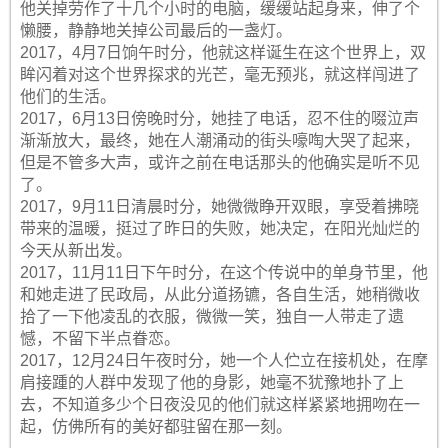
他关掉劳作了十几个小时的电脑，缓缓站起身来，伸了个
懒腰，静静地关掉公司最后的一盏灯。
2017，4月7日饷午时分，他就这样诞生在这个世界上，双
眸闪着对这个世界探求的光芒，毫无预兆，就这样闯进了
他们的生活。
2017，6月13日傍晚时分，她挂了电话，忍不住的啜泣声
渐渐放大，最终，她在人潮涌动的街头嚎啕大哭了起来，
但是不管多大声，或许之前在电话那头的他确实是听不见
了。
2017，9月11日清晨时分，她微微睁开双眼，享受着拂晓
带来的温暖，挺过了昨日的失败，她决定，在阳光灿烂的
今天从新出发。
2017，11月11日下午时分，在这个传说中的单身节里，他
和她走进了民政局，从此分道扬镳，各自生活，她稍微收
拾了一下他凌乱的衣服，微微一笑，独自一人带走了遗
憾，不留下半点眷恋。
2017，12月24日午夜时分，她一个人伫立在接机处，在摩
肩接踵的人群中发现了他的身影，她毫不犹豫地扑了上
去，不知道多少个日夜没见的他们就这样紧紧地拥吻在一
起，仿佛所有的美好都驻留在那一刻。