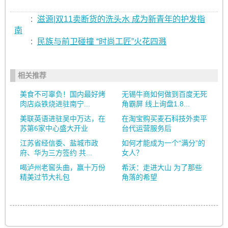
:
滋源|双11卖断货的洗头水 成为新青年的护发指
南
:
民族与前卫碰撞 “时尚工匠”火花四溅
相关推荐
美食不可辜负！国内最好烤
无锡牛商如何做到百度无死
肉店焱铁烧进驻南宁...
角霸屏 线上询盘1.8...
美联英语进驻吴中万达，在
在淘宝购买麦石科技外卖平
苏第6家中心盛大开业
台代运营服务后
江苏省经信委、盐城市政
如何才能成为一个“满分”的
府、华为三方签约 共...
女人？
喝泸州老窖头曲，赢十万份
希沃：走进大山 为了那些
精美过节大礼包
角落的希望