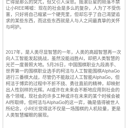
亡得是那么的突兀，但又引人深思。摇滚巨星的陨落不禁
让小REE唏嘘：现在的社会是多么的复杂，人为了不受伤
害，只好将自己缩紧一个硬壳里，但却忘乎了自己渴望追
求的某些东西，而这些东西就是人与人之间最真挚的关怀
与呵护。
2017年，是人类尽显智慧的一年，人类的高超智慧再一次
向人工智能发起挑战，虽然没能战胜AI，却把人类智慧的
光芒一度普照大地。5月26日，中国围棋职业九段高手、
世界第一的围棋职业选手的柯洁与人工智能围棋AlphaGo
进行三番棋大战，尽管仍不能敌过人工智能AlphaGo，但
柯洁于博弈的过程中不折不挠、勇往直前的精神，却映射
出人性别样的光辉。AI或许在未来会不断地应用到社会的
各个领域，现社会的许多工种或许在未来的某个时候会被
AI所取缔，但柯洁与AlphaGo的这一弈，确是值得被世人
所纪念，小REE觉得这不仅是一场围棋的人机较量，更是
人类智慧耀眼的展现。