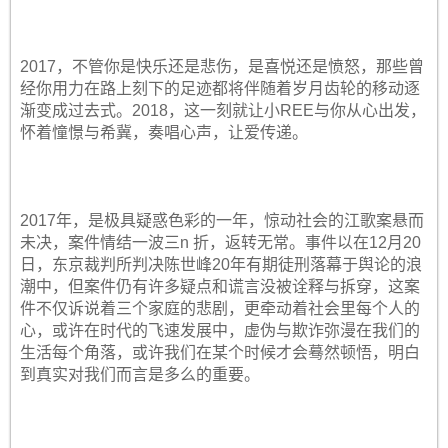
2017，不管你是快乐还是悲伤，是喜悦还是愤怒，那些曾
经你用力在路上刻下的足迹都将伴随着岁月齿轮的移动逐
渐变成过去式。2018，这一刻就让小REE与你从心出发，
怀着憧憬与希冀，奏唱心声，让爱传递。
2017年，是极具疑惑色彩的一年，惊动社会的江歌案悬而
未决，案件情结一波三n 折，返转无常。事件以在12月20
日，东京裁判所判决陈世峰20年有期徒刑落幕于舆论的浪
潮中，但案件仍有许多疑点和谎言没被诠释与拆穿，这案
件不仅诉说着三个家庭的悲剧，更牵动着社会里每个人的
心，或许在时代的飞速发展中，虚伪与欺诈弥漫在我们的
生活每个角落，或许我们在某个时候才会蓦然顿悟，明白
到真实对我们而言是多么的重要。