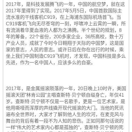
2017年，是科技发展腾飞的一年，中国的航空梦，就在这
2017年里得到了实现。2017年5月5日，中国首款国际主
流水准的干线客机C919，在上海浦东国际机场首飞。当
C919客机飞向无尽苍穹的一刻，呼啸冲上云霄的一瞬，所
有流淌着华夏血液的人都为之沸腾。半个世纪的规划，8
年的筹备，22个省份，200多家企业，36所高校，数十万
产业人员，成就了今时今日翱翔于天际的中国梦，这是国
家的意志，人民的意志。或许日后在你在出行的时候，乘
坐上我们中国制造C919飞机时，才发现，中国科技是多么
先进，作为一名中国人，应该多么的自豪。
2017年，是金属摇滚陨落的一年，20日晚上10时许，美国
摇滚天团”林肯公园”主唱查斯特·贝宁顿自缢身亡，年仅41
岁。查斯特·贝宁顿不仅是一名歌手，更是一位艺术家，是
他用嘶哑而浑厚的声线撬开现代摇滚的大门。当他的死讯
遍布全世界时，大家才了解到他人生的坎河，在麦克风与
舞台的背后有着一段不为人知的悲伤。正如同那句话说的
一样“伟大的艺术家内心都是孤独的”，查斯特·贝宁顿的死