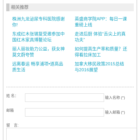
相关推荐
株洲九龙泌尿专科医院感谢
英盛商学院APP：每日一课
你!
重磅上线
东成红木张锡复受邀参加中
走进后厨 体验“舌尖上的真
国红木家具博鳌论坛
功夫”
丽人丽妆助力公益，获女神
如何提高生产率和质量？还
莫文蔚夸赞
得看拉床加工
远离春运 畅享浦项•道高品
加拿大移民政策2015总结
质生活
与2016展望
姓 名：
输入名称 (*)
邮箱
输入邮箱 (*)
留 言: