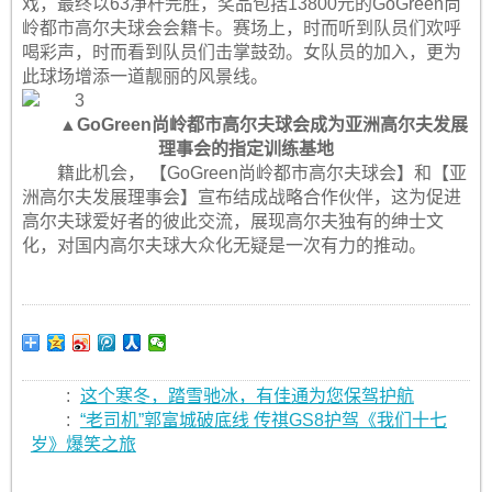
戏，最终以63净杆完胜，奖品包括13800元的GoGreen尚
岭都市高尔夫球会会籍卡。赛场上，时而听到队员们欢呼
喝彩声，时而看到队员们击掌鼓劲。女队员的加入，更为
此球场增添一道靓丽的风景线。
▲GoGreen尚岭都市高尔夫球会成为亚洲高尔夫发展
理事会的指定训练基地
籍此机会， 【GoGreen尚岭都市高尔夫球会】和【亚
洲高尔夫发展理事会】宣布结成战略合作伙伴，这为促进
高尔夫球爱好者的彼此交流，展现高尔夫独有的绅士文
化，对国内高尔夫球大众化无疑是一次有力的推动。
:
这个寒冬，踏雪驰冰，有佳通为您保驾护航
:
“老司机”郭富城破底线 传祺GS8护驾《我们十七
岁》爆笑之旅