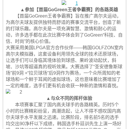
▲参加【首届GoGreen王者争霸赛】的各路英雄
【首届GoGreen王者争霸赛】旨在推广高尔夫运动，
为高尔夫球友提供独特而舒适的赛事交流平台，创造了新
的打球乐趣。高尔夫是一项充满智慧、激情和耐心的运
动，许多选手都在此次比赛中体会到了GoGreen“科技、自
信、时尚”的核心价值。
大赛采用美国LPGA官方合作伙伴——韩国GOLFZON室内
高尔夫模拟器，这套设备利用领先全球的技术还原球场，
让选手们可以身临其境体验到球感、果岭波动起伏，斜
坡、沙坑等超逼真的视听效果。大赛选择了“圣安德鲁斯球
场”前9洞 +“拉贝球场”后9洞作为赛场，一个众所周知的老
球场和一个鲜于耳闻的虚拟球场，这也意味着比赛增加了
一定的难度，选手们更有机会收获一种新的激情和喜悦。
▲与众不同的挥杆体验
本项赛事汇聚了国内高夫球手的各路精英。历时5个
小时的比赛精彩纷呈，高潮迭起，让人不得不感叹国内高
尔夫球手水平发展之迅速。比赛阶段，排名前5名的选手
均交出90净杆以下成绩，韩国选手朴廷训先生上演一场好