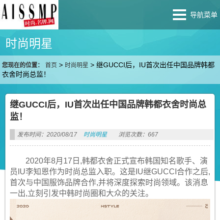
导航菜单
时尚明星
>
>
继GUCCI后，IU首次出任中国品牌韩都
您现在的位置：
首页
时尚明星
衣舍时尚总监！
继GUCCI后，IU首次出任中国品牌韩都衣舍时尚总
监！
发布时间：2020/08/17
时尚明星
浏览次数：667
2020年8月17日,韩都衣舍正式宣布韩国知名歌手、演
员IU李知恩作为时尚总监入职。这是IU继GUCCI合作之后,
首次与中国服饰品牌合作,并将深度探索时尚领域。该消息
一出,立刻引发中韩时尚圈和大众的关注。