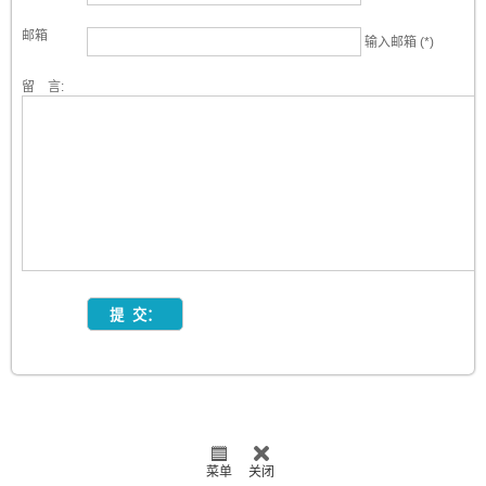
邮箱
输入邮箱 (*)
留 言:
菜单
关闭