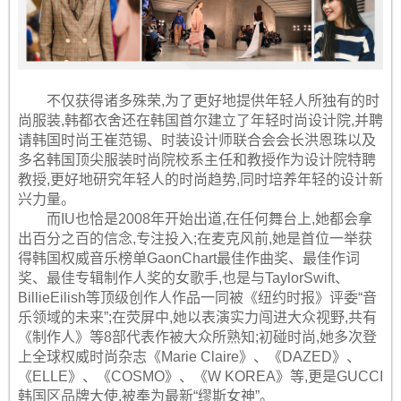
不仅获得诸多殊荣,为了更好地提供年轻人所独有的时
尚服装,韩都衣舍还在韩国首尔建立了年轻时尚设计院,并聘
请韩国时尚王崔范锡、时装设计师联合会会长洪恩珠以及
多名韩国顶尖服装时尚院校系主任和教授作为设计院特聘
教授,更好地研究年轻人的时尚趋势,同时培养年轻的设计新
兴力量。
而IU也恰是2008年开始出道,在任何舞台上,她都会拿
出百分之百的信念,专注投入;在麦克风前,她是首位一举获
得韩国权威音乐榜单GaonChart最佳作曲奖、最佳作词
奖、最佳专辑制作人奖的女歌手,也是与TaylorSwift、
BillieEilish等顶级创作人作品一同被《纽约时报》评委“音
乐领域的未来”;在荧屏中,她以表演实力闯进大众视野,共有
《制作人》等8部代表作被大众所熟知;初碰时尚,她多次登
上全球权威时尚杂志《Marie Claire》、《DAZED》、
《ELLE》、《COSMO》、《W KOREA》等,更是GUCCI
韩国区品牌大使,被奉为最新“缪斯女神”。