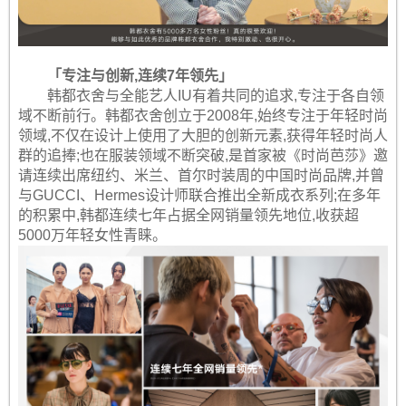
「专注与创新,连续7年领先」
韩都衣舍与全能艺人IU有着共同的追求,专注于各自领
域不断前行。韩都衣舍创立于2008年,始终专注于年轻时尚
领域,不仅在设计上使用了大胆的创新元素,获得年轻时尚人
群的追捧;也在服装领域不断突破,是首家被《时尚芭莎》邀
请连续出席纽约、米兰、首尔时装周的中国时尚品牌,并曾
与GUCCI、Hermes设计师联合推出全新成衣系列;在多年
的积累中,韩都连续七年占据全网销量领先地位,收获超
5000万年轻女性青睐。