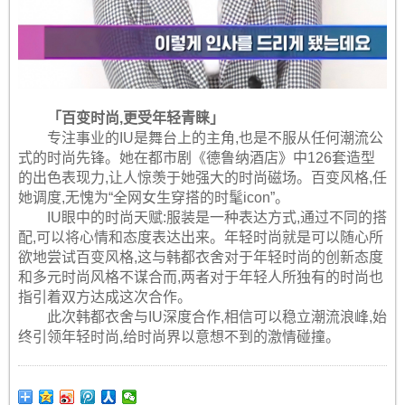
「百变时尚,更受年轻青睐」
专注事业的IU是舞台上的主角,也是不服从任何潮流公
式的时尚先锋。她在都市剧《德鲁纳酒店》中126套造型
的出色表现力,让人惊羡于她强大的时尚磁场。百变风格,任
她调度,无愧为“全网女生穿搭的时髦icon”。
IU眼中的时尚天赋:服装是一种表达方式,通过不同的搭
配,可以将心情和态度表达出来。年轻时尚就是可以随心所
欲地尝试百变风格,这与韩都衣舍对于年轻时尚的创新态度
和多元时尚风格不谋合而,两者对于年轻人所独有的时尚也
指引着双方达成这次合作。
此次韩都衣舍与IU深度合作,相信可以稳立潮流浪峰,始
终引领年轻时尚,给时尚界以意想不到的激情碰撞。