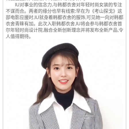
IU对事业的信念力,与韩都衣舍对年轻时尚女装的专注
不谋而合。两者的缘分也早有线索:早在为《考山探戈》这
部电影应援时,IU就身着韩都衣舍的服饰,可见她一向对韩都
衣舍青睐有加。此次入职韩都衣舍,IU将会参与韩都衣舍首
尔年轻时尚设计院,融合全新创新理念并将发布全新产品,令
人值得期待。