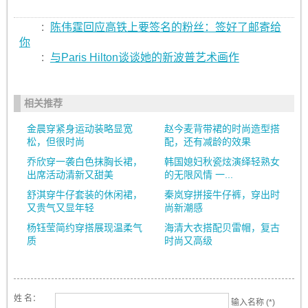
:
陈伟霆回应高铁上要签名的粉丝：签好了邮寄给
你
:
与Paris Hilton谈谈她的新波普艺术画作
相关推荐
金晨穿紧身运动装略显宽
赵今麦背带裙的时尚造型搭
松，但很时尚
配，还有减龄的效果
乔欣穿一袭白色抹胸长裙，
韩国媳妇秋瓷炫演绎轻熟女
出席活动清新又甜美
的无限风情 一...
舒淇穿牛仔套装的休闲裙，
秦岚穿拼接牛仔裤，穿出时
又贵气又显年轻
尚新潮感
杨钰莹简约穿搭展现温柔气
海清大衣搭配贝雷帽，复古
质
时尚又高级
姓 名：
输入名称 (*)