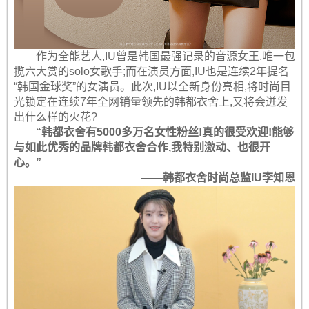
作为全能艺人,IU曾是韩国最强记录的音源女王,唯一包
揽六大赏的solo女歌手;而在演员方面,IU也是连续2年提名
“韩国金球奖”的女演员。此次,IU以全新身份亮相,将时尚目
光锁定在连续7年全网销量领先的韩都衣舍上,又将会迸发
出什么样的火花?
“韩都衣舍有5000多万名女性粉丝!真的很受欢迎!能够
与如此优秀的品牌韩都衣舍合作,我特别激动、也很开
心。”
——韩都衣舍时尚总监IU李知恩