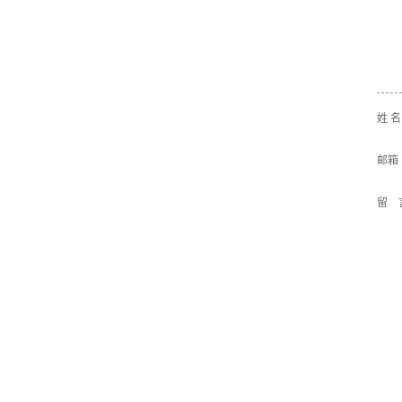
姓 
邮箱
留 