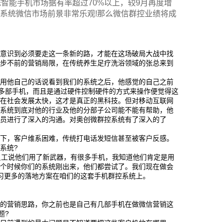
系统智能手机市场据有率超过70%以上，较9月再度增
安卓系统微信市场前景非常乐观!那么微信群控业绩将成
者意识到必须要走这一条新的路，才能在这场破局大战中找
止步不前的营销局限，在传统养生足疗洗浴领域的张总来到
，用他自己的话说看到我们的系统之后，他感觉的自己之前
0多部手机，而且是通过硬件控制硬件的方式来操作便觉得这
现在社会发展太快，这才是真正的黑科技。但对移动互联网
控系统到底对他的行业及他的分部子公司能不能有帮助，他
人员进行了深入的沟通。对奥创微群控系统有了深入的了
低下，客户维系困难，传统打电话发短信甚至被客户反感。
系统?
员工说他们用了新武器，有很多手机，我知道他们肯定是用
那个时候你们的系统刚出来，他们都尝试了。我们现在做会
习更多的落地方案在咱们的这套手机群控系统上。
你的营销思路，你之前也是自己有几部手机在做微信营销这
题?