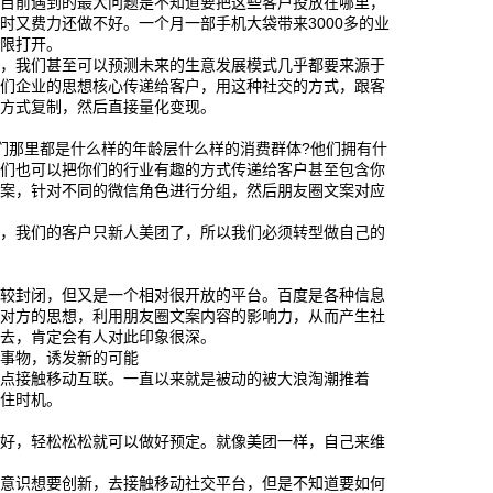
但目前遇到的最大问题是不知道要把这些客户投放在哪里，
时又费力还做不好。一个月一部手机大袋带来3000多的业
局限打开。
的，我们甚至可以预测未来的生意发展模式几乎都要来源于
你们企业的思想核心传递给客户，用这种社交的方式，跟客
利方式复制，然后直接量化变现。
们那里都是什么样的年龄层什么样的消费群体?他们拥有什
你们也可以把你们的行业有趣的方式传递给客户甚至包含你
文案，针对不同的微信角色进行分组，然后朋友圈文案对应
滑，我们的客户只新人美团了，所以我们必须转型做自己的
比较封闭，但又是一个相对很开放的平台。百度是各种信息
穿对方的思想，利用朋友圈文案内容的影响力，从而产生社
出去，肯定会有人对此印象很深。
的事物，诱发新的可能
早点接触移动互联。一直以来就是被动的被大浪淘潮推着
抓住时机。
做好，轻松松松就可以做好预定。就像美团一样，自己来维
有意识想要创新，去接触移动社交平台，但是不知道要如何