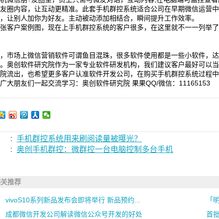
朋友圈内容，让互动更精准。此套手机群控系统适合公司在早期微信运营
丝，让别人加你为好友。主动被动添加相结合，瞬间提升工作效率。
一张客户案例图，现在上手机群控系统的客户很多，在这里就不一一列举
前，市场上微信营销软件可谓鱼目混珠，很多软件使用都是一些小软件，
费。奥创软件研究院作为一家专业软件研发机构，我们建议客户最好可以
究院流出，也希望更多客户认准软件开发公司，在购买手机群控系统过程
广大朋友们一起交流学习：奥创软件研究院 果果QQ/微信：11165153
:
手机群控系统用来刷阅读量被曝光？
:
奥创手机群控：微群控一台电脑控制多台手机
相关推荐
vivoS10系列新品发布会即将举行 新品预约...
「明
成都微信开发公司解读微信公众号开发的好处
首