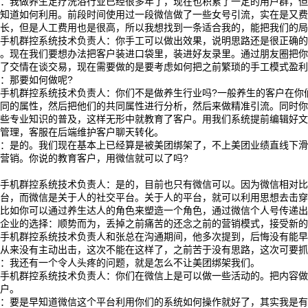
总：我做养生足疗洗浴行业已经很多年了，现在也积累了一定的用户群，
知道如何利用。前段时间使用过一段微信做了一些女号引流，实在是又费
增长，但是人工费用也是很高，所以我想找到一条适合我的，能把我们的
创手机群控系统技术负责人：你手工可以做出效果，说明思路还是很正确
机。现在我们要想办法把客户装进口袋里，装进好友录里。通过朋友圈把
有了交情在谈交易，现在需要做的是要考虑如何把之前繁琐的手工模式盈
：那要如何做呢?
创手机群控系统技术负责人：你们不是做养生行业吗?一般养生的客户在你
共同的属性，然后把他们的共同属性进行分析，然后来做精准引流。同时
一些专业知识的普及，这样无形中就教育了客户。用我们系统提前编辑好
布管理，客服在后端维护客户聊天转化。
总：是的。我们现在基本上已经算是被美团绑架了，不上美团业绩直线下
营销。你说的教育客户，用微信就可以了吗?
创手机群控系统技术负责人：是的，目前也只有微信可以。因为微信相对
平台，而微信是关于人的社交平台。关于人的平台，就可以利用思想去击
。比如你可以通过养生达人的角色来塑造一个角色，通过微信个人号传递
统企业的选择：顺势而为，丢掉之前痛苦的还念之前的营销模式，接受新
创手机群控系统技术负责人和张总在沟通期间，他多次提到，后悔没有能
，从来没有主动出击，这次不能在这样了，之前苦于没有思路，这次可要
总：我还有一个令人头疼的问题，就是怎么不让美团绑架我们。
创手机群控系统技术负责人：你们在微信上是可以做一些活动的。把内容
客户。
总：要是早知道微信这个平台利用你们的系统如何操作就好了，其实我是