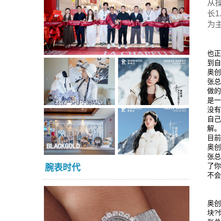
从
长
为
也
到
奥
张
做的
是
没
自
解
目
奥
张
了
腕表时代
不
奥
块?