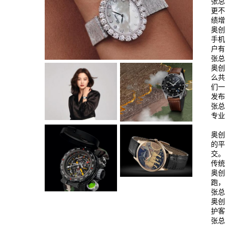
张
更不
绩
奥
手
户
张总
奥
么
们
发
张
专业
奥
的
交
传
奥
跑
张
奥
护
张