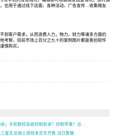
中，也用于通过线下店面、各种活动、广告宣传…收集微友
了
达不到客户需求，从而浪费人力，物力，财力等诸多方面的
当地考察，目前市场上百分之九十的案例图片都是奥创软件
中谨慎购买。
卓」手机群控系统控制安卓？控制苹果？总...
批三星玄龙骑士游戏本京东开售 当日售罄