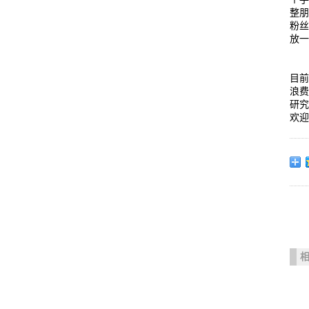
整
粉
放
目
浪
研
欢迎