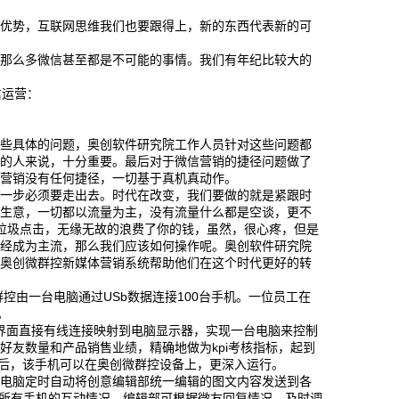
有优势，互联网思维我们也要跟得上，新的东西代表新的可
理那么多微信甚至都是不可能的事情。我们有年纪比较大的
信运营：
一些具体的问题，奥创软件研究院工作人员针对这些问题都
销的人来说，十分重要。最后对于微信营销的捷径问题做了
信营销没有任何捷径，一切基于真机真动作。
这一步必须要走出去。时代在改变，我们要做的就是紧跟时
网生意，一切都以流量为主，没有流量什么都是空谈，更不
垃圾点击，无缘无故的浪费了你的钱，虽然，很心疼，但是
已经成为主流，那么我们应该如何操作呢。奥创软件研究院
合奥创微群控新媒体营销系统帮助他们在这个时代更好的转
控由一台电脑通过USb数据连接100台手机。一位员工在
。
操作界面直接有线连接映射到电脑显示器，实现一台电脑来控制
好友数量和产品销售业绩，精确地做为kpi考核指标，起到
K后，该手机可以在奥创微群控设备上，更深入运行。
由电脑定时自动将创意编辑部统一编辑的图文内容发送到各
看所有手机的互动情况，编辑部可根据微友回复情况，及时调