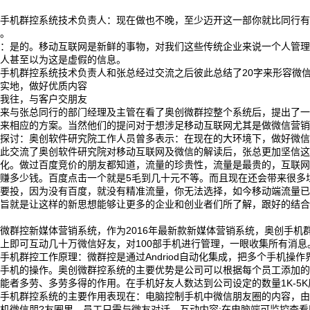
。
创手机群控系统技术负责人：现在做也不晚，至少迈开这一部你就比同行
性。
总：是的。移动互联网是新鲜的事物，对我们这些传统企业来说一个人管
伙人甚至以为这是虚假的信息。
手机群控系统技术负责人和张总经过交流之后彼此总结了20字来形容微
踏实地，做好优质内容
来我往，与客户交朋友
下来与张总同行的部门经理及主管在看了奥创微群控整个系统后，提出了
出来相应的方案。当然他们的提问对于想涉足移动互联网尤其是做微信营
入探讨：奥创软件研究院工作人员曾多表示：在现在的大环境下，做好微
彼此交流了奥创软件研究院对移动互联网及微信的解读后，张总更加坚信
变化。做过百度竞价的朋友都知道，流量的珍贵性，流量是最贵的，互联
谈赚多少钱。百度点击一个就是5毛到几十元不等。而且现在还会带来很多
是要投，因为没有百度，就没有精准流量，你无法选择，如今移动端流量
宗旨就是让这样的新思想能够让更多的企业和创业者们所了解，跟好的结
。
微群控新媒体营销系统，作为2016年最新款新媒体营销系统，奥创手机群
上即可互动几十万微信好友，对100部手机进行管理，一眼收集所有消息
手机群控工作原理：微群控是通过Andriod自动化集成，把多个手机
手机的操作。奥创微群控系统的主要优势是公司可以根据每个员工添加的
能者多劳、多劳多得的作用。在手机好友人数达到公司设定的数量1K-5
创手机群控系统的主要作用表现在：电脑控制手机中微信朋友圈的内容，
机微信朋?友圈里，员工只需与微友对话，互动内容;在电脑端可监控查