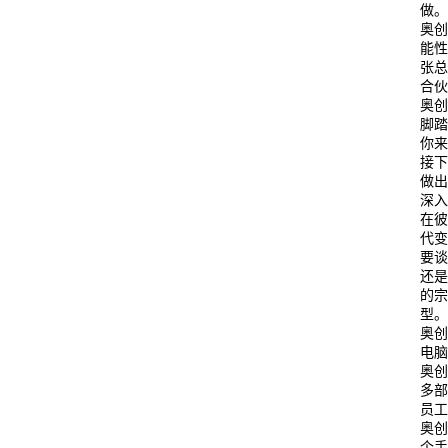
做
奥
能
张
合
奥创
脚
你
接
做
深
在
代
要
还
的
型
奥创
电脑
奥创
多部
员工
奥
个手