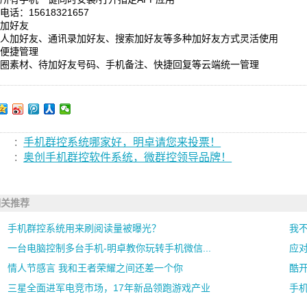
电话：15618321657
量加好友
近人加好友、通讯录加好友、搜索加好友等多种加好友方式灵活使用
端便捷管理
友圈素材、待加好友号码、手机备注、快捷回复等云端统一管理
:
手机群控系统哪家好，明卓请您来投票！
:
奥创手机群控软件系统，微群控领导品牌！
相关推荐
手机群控系统用来刷阅读量被曝光？
我
一台电脑控制多台手机-明卓教你玩转手机微信...
应
情人节感言 我和王者荣耀之间还差一个你
酷开
三星全面进军电竞市场，17年新品领跑游戏产业
手