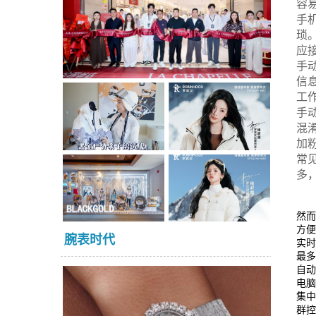
容
手
琐
应
手
信
工
手
混
加
常
多
然
方便
腕表时代
实
最多
自
电
集
群