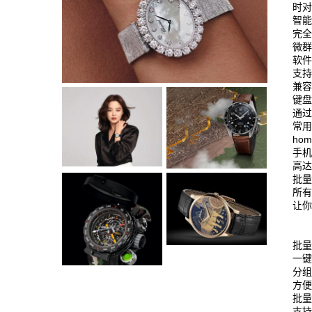
时
智
完全
微
软
支持
兼容
键
通
常
ho
手
高达
批
所
让
批
一
分组
方
批量
支持