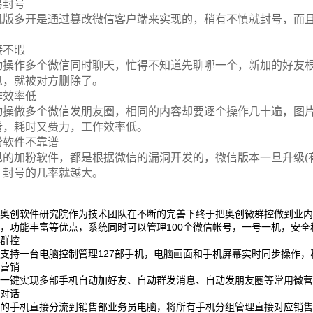
易封号
机版多开是通过篡改微信客户端来实现的，稍有不慎就封号，而
。
接不暇
动操作多个微信同时聊天，忙得不知道先聊哪一个，新加的好友
息，就被对方删除了。
作效率低
动操做多个微信发朋友圈，相同的内容却要逐个操作几十遍，图
淆，耗时又费力，工作效率低。
粉软件不靠谱
见的加粉软件，都是根据微信的漏洞开发的，微信版本一旦升级(
，封号的几率就越大。
而奥创软件研究院作为技术团队在不断的完善下终于把奥创微群控做到业
，功能丰富等优点，系统同时可以管理100个微信帐号，一号一机，安
时群控
支持一台电脑控制管理127部手机，电脑画面和手机屏幕实时同步操作，
动营销
脑一键实现多部手机自动加好友、自动群发消息、自动发朋友圈等常用微
中对话
控的手机直接分流到销售部业务员电脑，将所有手机分组管理直接对应销售