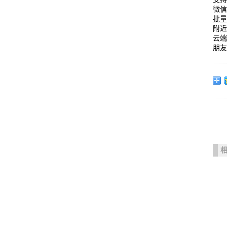
微信
批
附
云
朋