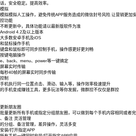
对话，安全稳定。提高效率。
能模拟
模拟模拟人工操作，避免传统APP服务造成的微信封号风险.让营销更加
群控功能
件不断更新中，具体功能请以最新版软件为准
Android 4.2及以上版本
大多数安卓手机及iOS
盘和鼠标操作手机
过键盘和鼠标即可同步控制手机，操作感更好更刘畅
用按键电脑操作
me、back、menu、power等一键搞定
机屏幕实时传输
每秒40帧的屏幕实时同步传输
量控制
有手机执行同一位置点击、滑动、输入等，操作效率极速提升
你的手机变成赚钱工具，更多玩法等你发掘，微群控不仅仅是群控
量更新朋友圈
键批量更新所有手机或指定分组朋友圈，可以做到每个手机内容相同或者
、备注 灵活管理
便的分组、备注管理，差异操作，灵活多变
安装/打开指定APP
所有手机一键同时安装/打开指定APP应用