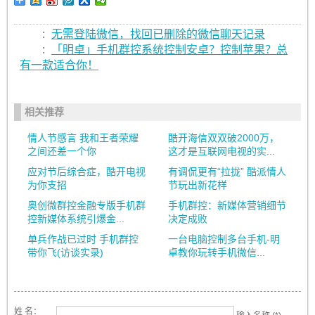
:
无需登陆微信，找回已删除的微信聊天记录
:
「明卓」手机群控系统控制安卓？控制苹果？总
有一款适合你！
相关推荐
情人节感言 我和王者荣耀
酷开海信双双破2000万，
之间还差一个你
这才是互联网电视的实...
应对节后综合症，酷开电视
有调侃更有“拉拢” 酷派情人
为你支招
节玩出新花样
奥创微群控金融专版手机群
手机群控：新媒体营销细节
控新媒体系统引爆金...
决定成败
单兵作战已过时 手机群控
一台电脑控制多台手机-明
带你飞(访谈实录)
卓教你玩转手机微信...
姓 名：