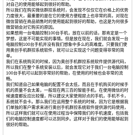
对自己的使用能够起到很好的帮助。
所以我们在购买微信群控系统时，会发现不仅仅它在价格上的优势
力度很大，最重要的是在它的使用方便程度上也非常的高，对现在
微信营销在商品销售时的使用能起到很好的帮助，也这是为何很多
微营销会对它购买的原因。
如果想用一台电脑控制100台手机，放在以前的话，那肯定是一个
梦想，这是不可能实现的事情。但是放在现在，我们就会发现一台
电脑控制100台手机并没有我们想象中多么的高难度。只要我们使
用奥创手机群控系统软件，就可以让实现这个问题变得非常的简
单。
我们在系统购买的时候，因为奥创手机群控系统软件提供源代码，
所以我们在整个系统安装以后，就会发现它对于我们一台电脑控制
100台手机可以起到非常好的帮助，在使用的时候也会非常的流
畅。
我们知道自己如果电脑的配置不会太低，而且在手机购买的时候手
机的质量不会太差，一般现在两三百的智能手机，在使用微信的时
候速度都反应比较慢，所以建议大家使用好点的手机，手机不卡，
系统就不会卡。那么我们在运用整个系统的时候，因为它是根据我
们单独的客户需求来进行奥创手机群控系统软件提供源代码使用，
所以这样我们就可以在使用过程当中保障我们的手机速度，包括我
们的电脑控制速度都可以达到同步。这样对于我们的使用能够起到
很好的帮助。