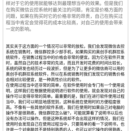
样对于它的使用就能够达到最理想当中的效果。但是我们
在购买微信云控系统时最关注的问题，肯定是价格方面的
问题，如果在购买时它的价格非常的昂贵，自己在购买过
程当中肯定会觉得花的成本比较高，对自己的使用会带来
一定的影响。
其实关于这方面的一个情况可以非常的放松，我们会发现微信去控
系统在销售时，微信群控多少部手机，如果购买的奥创手机群控系
统软件，在销售过程当中的价格会非常的便宜。因为它在软件开发
时，虽然自己的技术非常的先进，而且开发时花费的时间比较长，
系统的研发也经历过一段波折，但是为了让更多的微信商可以用的
奥创手机群控系统软件，所以在系统销售时我们发现它的销售价格
会相对比较便宜，是一种高性价比的软件。
在使用过程当中还非常的简单，在软件使用时会专门有一个使用说
明，这样我们在根据使用说明进行软件的使用，就会发现对自己的
操作可以变得非常的简单。最重要的是，我们在进行软件使用过程
当中，我们可以明显地感觉到，这种系统在使用时的方便程度很
高。不像有一些其他的软件系统，我们在使用时如果自己对电脑的
操作不是很熟练，微信群控怎么破?，可能就算看了说明书以后也
没有办法可以操作。但是这种系统却不会出现这样的情况，我们在
使用时会发现自己在使用过程当中，只要简单的看一下说明书，也
许是一个对电脑并不是特别熟悉的人，也可以对它操作的很熟练，