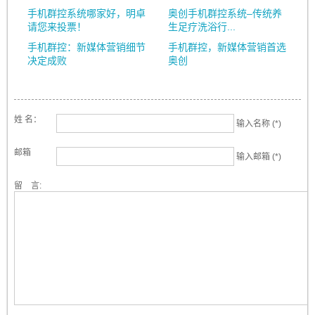
手机群控系统哪家好，明卓
奥创手机群控系统–传统养
请您来投票！
生足疗洗浴行...
手机群控：新媒体营销细节
手机群控，新媒体营销首选
决定成败
奥创
姓 名：
输入名称 (*)
邮箱
输入邮箱 (*)
留 言: