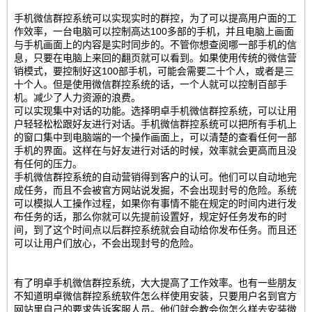
手机微信群控系统可以实现实时的群控，为了可以提高用户面的工
作效率，一台电脑可以控制高达100多部的手机，并且电脑上画面
与手机画面上的内容是实时同步的。不管你想查阅哪一部手机的信
息，只要在电脑上来回的翻页就可以看到。如果使用传统的微信营
销模式，要控制好这100部手机，可能会需要二十个人，或者是三
十个人。但是使用微信群控系统的话，一个人就可以控制百部手
机。减少了人力资源的浪费。
可以实现集中对话的功能。选择明卓手机微信群控系统，可以让用
户轻轻松松跟好友进行对话。手机微信群控系统可以把所有手机上
的窗口集中到电脑端的一个操作画面上，可以清楚的查看任何一部
手机的界面。这样在与好友进行对话的时候，效率就会更高而且没
有任何的压力。
手机微信群控系统的自动营销得到客户的认可。他们可以自动地完
成任务，而且不会被官方网站说发掘，不会出现封号的危险。系统
可以模拟人工操作过程，如果你有事情不能在规定的时间内进行发
布任务的话，那么你就可以先提前设置好，规定好任务发布的时
间，到了这个时间点以后群控系统就会自动给你发布任务。而且还
可以让用户们放心，不会出现封号的危险。
有了明卓手机微信群控系统，大大提高了工作效率。也有一些朋友
不知道明卓微信群控系统软件怎么样使用安装，只要用户名到官方
网站里自己的要求告诉客服人员。他们就会教会你怎么样去安装微