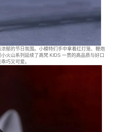
着浓郁的节日氛围。小模特们手中拿着红灯笼、鞭炮
火山系列延续了高梵 KIDS 一贯的高品质与好口
来乖巧又可爱。