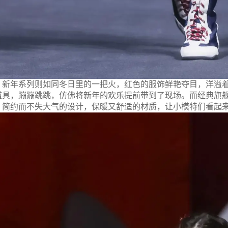
新年系列则如同冬日里的一把火，红色的服饰鲜艳夺目，洋溢
道具，蹦蹦跳跳，仿佛将新年的欢乐提前带到了现场。而经典旗舰小
，简约而不失大气的设计，保暖又舒适的材质，让小模特们看起