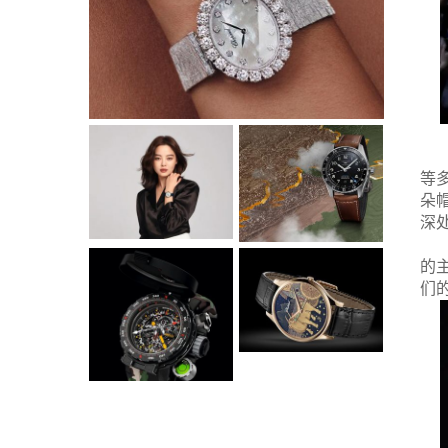
等
朵
深
的
们