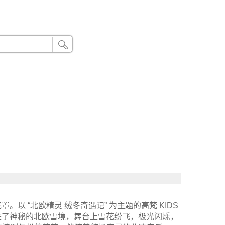
24小时联系电话：185 8888 888
所笼罩。以 “北欧精灵 绒冬奇遇记” 为主题的高梵 KIDS
脚迈进了神秘的北欧雪境，舞台上雪花纷飞，极光闪烁，