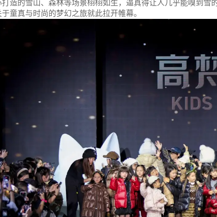
心打造的雪山、森林等场景栩栩如生，逼真得让人几乎能嗅到雪
关于童真与时尚的梦幻之旅就此拉开帷幕。