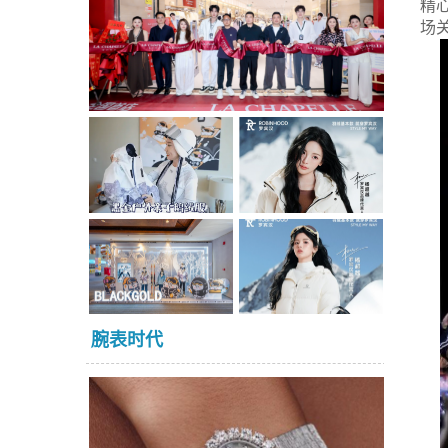
精
场
腕表时代