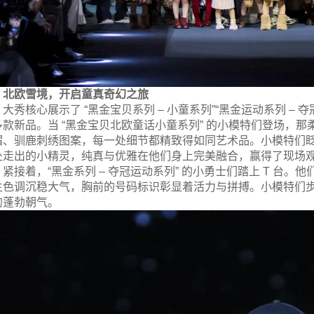
北欧雪境，开启童真奇幻之旅
大秀核心展示了 “黑金宝贝系列 – 小童系列”“黑金运动系列 – 夺
多款新品。当 “黑金宝贝北欧童话小童系列” 的小模特们登场，
帽、驯鹿刺绣图案，每一处细节都精致得如同艺术品。小模特们
处走出的小精灵，纯真与优雅在他们身上完美融合，赢得了现场
紧接着，“黑金系列 – 夺冠运动系列” 的小勇士们踏上 T 台
主色调沉稳大气，胸前的号码标识彰显着活力与拼搏。小模特们
的蓬勃朝气。