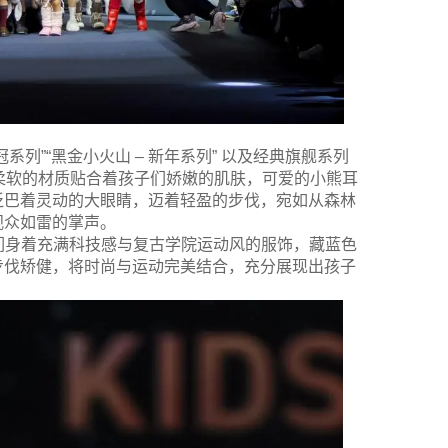
冠系列”“黑金小火山 – 新年系列” 以及经典旗舰系列
那柔软的材质贴合着孩子们娇嫩的肌肤，可爱的小熊耳
眨巴着灵动的大眼睛，迈着轻盈的步伐，宛如从森林
观众如雷的掌声。
。他们身着充满科技感与复古学院运动风的服饰，藏蓝色
步伐矫健，将时尚与运动完美结合，充分展现出孩子