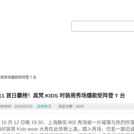
热门搜索：
时装周秀场爆款矩阵登 T 台
 11 首日霸榜！高梵 KIDS 时装周秀场爆款矩阵登 T 台
布时间：2025/10/15
品牌资讯
浏览次数：4255
10 月 12 日晚 19:30，上海静安 800 秀场被一片璀璨与热烈
海时装周 Kids wear 大秀在此惊艳上演。踏入秀场，仿若一