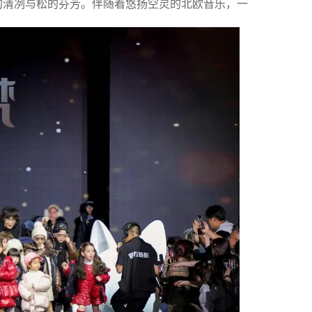
的清冽与松的芬芳。伴随着悠扬空灵的北欧音乐，一