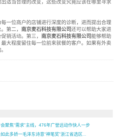
做出适当合理的改变，这些改变究竟应该在哪里寻求
为每一位商户的店铺进行深度的诊断，进而提出合理
象。第二，
南京麦石科技有限公司
还可以帮助大家进
价促销活动。第三，
南京麦石科技有限公司
能够帮助
，最大程度留住每一位前来就餐的客户。如果有外卖
询。
会聚焦“需求”主线，476年广誉远动作快人一步
如此多娇一毛泽东诗意“神笔奖”浙江省选区...