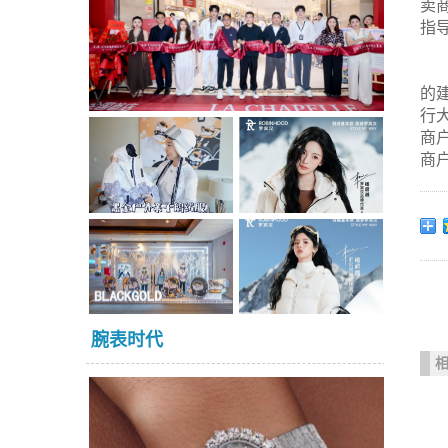
卖
指
的
行
商
商
腕表时代