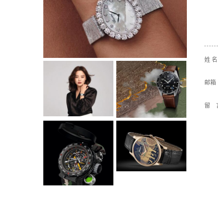
姓 
邮箱
留 