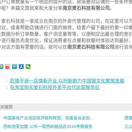
商户订单数量有一个明显的提升的话，就需要对店铺的一些条件
导呢？本篇文章就来和大家分享
南京麦石科技有限公司
。
麦石科技是一家成立在南京的外卖代管理的公司，在这里可以
建议，或者帮助店铺进行门面的装修，给客户留下最好的第一印
大数据分析订单数量，客户浏览量等等，以便制定出最合理的竞
户进行服务态度优化，保证消费者在点餐和就餐时体验达到最好
户对这方面有需要的话，就可以在
南京麦石科技有限公司
进行咨
:
匠铸平遥一店焕新开业,以创新助力中国银文化繁荣发展
:
在淘宝购买麦石科技外卖平台代运营服务后
相关推荐
中国美妆产业适应经济结构转型，创美金谷走创...
西普
西树泡芙加盟-公布一家西树甜品店2016考察报告
江山