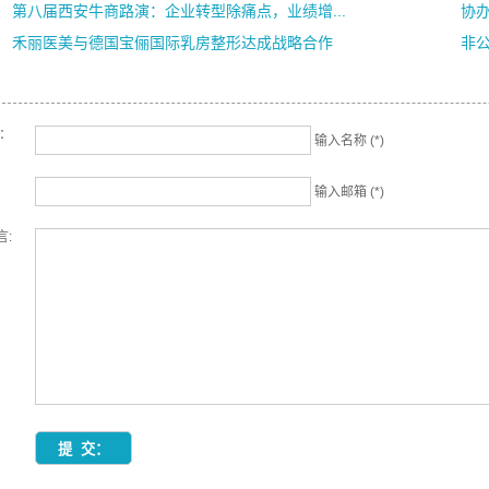
第八届西安牛商路演：企业转型除痛点，业绩增...
协
禾丽医美与德国宝俪国际乳房整形达成战略合作
非
名：
输入名称 (*)
输入邮箱 (*)
言: