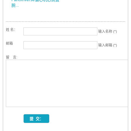
腕...
姓 名：
输入名称 (*)
邮箱
输入邮箱 (*)
留 言: