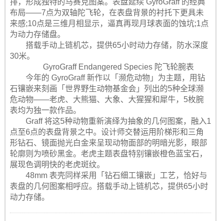
排，形成独特的马赛克图案。表盘延续 GyroGraff 的经典
布局——7点为双轴陀飞轮，在表盘背景的衬托下更具未
来感;10点是三维月相显示，逼真再现月球表面的蚀坑;1点
为动力存储盘。
搭载手动上链机芯，提供65小时动力存储，防水深度
30米。
GyroGraff Endangered Species 陀飞轮腕表
今年的 GyroGraff 新作以「濒危动物」为主题，用钻
石镶嵌来刻画「世界野生动物基金会」列出的5种全球濒
危动物——老虎、大熊猫、大象、大猩猩和犀牛，5枚腕
表均为独一款作品。
Graff 将这5种动物重新演绎为抽象的几何图案，融入1
点至6点的表盘背景之中。设计师交替运用阶梯形和三角
形钻石、镜面抛光白金来呈现动物面部的明暗光影，眼部
轮廓则为喷砂黑金。老虎主题表盘特别镶嵌橙色蓝宝石，
展现色调明快的老虎斑纹。
48mm 表壳同样采用「钻石细工镶嵌」工艺，恰好与
表盘的几何图案相呼应。搭载手动上链机芯，提供65小时
动力存储。