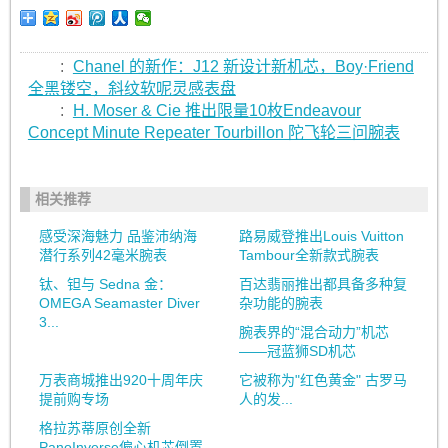
:
Chanel 的新作：J12 新设计新机芯，Boy·Friend
全黑镂空，斜纹软呢灵感表盘
:
H. Moser & Cie 推出限量10枚Endeavour
Concept Minute Repeater Tourbillon 陀飞轮三问腕表
相关推荐
感受深海魅力 品鉴沛纳海
路易威登推出Louis Vuitton
潜行系列42毫米腕表
Tambour全新款式腕表
钛、钽与 Sedna 金：
百达翡丽推出都具备多种复
OMEGA Seamaster Diver
杂功能的腕表
3...
腕表界的“混合动力”机芯
——冠蓝狮SD机芯
万表商城推出920十周年庆
它被称为"红色黄金" 古罗马
提前购专场
人的发...
格拉苏蒂原创全新
PanoInverse偏心机芯倒置