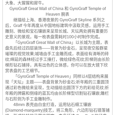
大象、大猩猩和犀牛。
GyroGraff Great Wall of China 和 GyroGraff Temple of
Heaven 腕表
继描绘上海、香港夜景的 GyroGraff Skyline 系列之
后，Graff 今年再度从中国地标建筑中汲取灵感，运用手工
雕刻、微绘和宝石镶嵌来呈现长城、天坛两处拥有重要历
史意义的景观，每一枚表盘需耗时100小时制作完成。
「GyroGraff Great Wall of China」以长城为主题，表
盘先后经过四层装饰——背景为砂金石，呈现夜空般群星
璀璨的视觉效果;城墙由手工金雕而成，表面绘有清晰的砖
纹;绵延的森林经过手工捶打，微绘绿色花纹;阶梯则由长阶
梯形钻石铺排，具有出色的立体感，你可以在放大镜下欣
赏表盘的工艺细节。
「GyroGraff Temple of Heaven」同样以4层结构来展
现「天坛」主题——表盘背景为砂金石;祈年殿的三重圆顶
通过彩色微绘来呈现，生动描绘出圆顶下方的彩绘花纹;祈
年殿的牌匾和侧缘的蓝瓦均由长阶梯型切割钻石镶嵌;雕栏
与石阶则为手工金雕制作。
48mm 表壳由白金打造，运用钻石细工镶嵌
(Diamond-marquetry)技艺，将三角形、六边形钻石错落铺