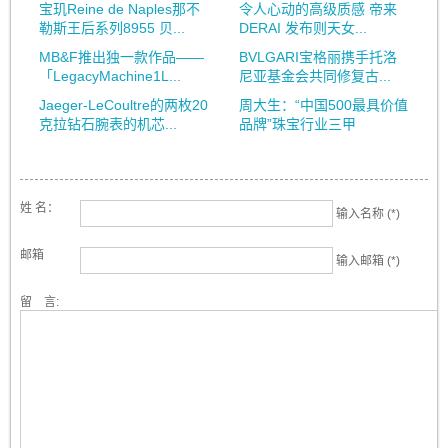
宝玑Reine de Naples那不
令人心动的高级质感 帝来
勒斯王后系列8955 贝...
DERAI 发布则天女...
MB&F推出独一款作品——
BVLGARI宝格丽携手托洛
「LegacyMachine1L...
尼亚基金会共同修复古...
Jaeger-LeCoultre的两枚20
周大生：“中国500最具价值
克拉钻石腕表的机芯...
品牌”珠宝行业三甲
姓 名：
输入名称 (*)
邮箱
输入邮箱 (*)
留 言: