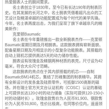
热爱腕表人士的腕间需求。
名士表创立于1830年，至今已有长达190年的制表历
史。在其发展的长河之中，名士腕表凭借着超凡出众的工
艺设计及精湛卓越的功能配置成为每个时代的美学先锋。
今年，名士表再度出击，为我们呈现了旗下卓越非凡的精
美新作：
克里顿Baumatic
名士表在今年重磅推出一款全新腕表杰作——克里顿
Baumatic星期日期及月相腕表。这款腕表拥有崭新面貌、
配备星期日期及月相显示的小型复杂功能腕表。其搭载的
自动上链机芯提供高达5天的动力储存性能。
腕表设有玫瑰金及精钢两种材质的表壳，尺寸设为42
毫米，符合大众尺寸范畴。
这款腕表的亮点在于其内部搭载的机芯——自制
BaumaticBM14机芯，集结了历峰集团的制表精华。其拥
有全新设计的发条盒及硅质零件，可抵御1500高斯的磁
场，并在瑞士官方天文台认证机构（COSC）认证的基础
上可提供长达120小时的动力储备（实际可提供120-150小
时的动储时长）。玫瑰金款售价为人民币91,900、钢款售
价为人民币33,800，性价比极高，在同等价位内，遥遥领