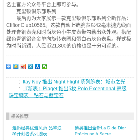
名士官方公众号平台上即可参与。
克里顿俱乐部系列
最后再为大家展示一款克里顿俱乐部系列全新作品：
CliftonClub10565。这款自动上链腕表以42毫米抛光缎面
处理青铜表壳和时尚灰色小牛皮表带勾勒出众外观。搭配
绿色青铜铝合金单向旋转表圈和蛋白石灰色表盘。样式极
为时尚新颖，人民币21,800的价格也是十分可观的。
:
Itay Noy 推出 Night Flight 系列腕表：城市之光
:
『新表』Piaget 推出5枚 Polo Exceptional 高级
珠宝腕表：钻石与蓝宝石
相关推荐
邂逅经典优雅风范 品鉴浪
迪奥推出全新La D de Dior
琴开创者系列腕表
Précieuse à Secre...