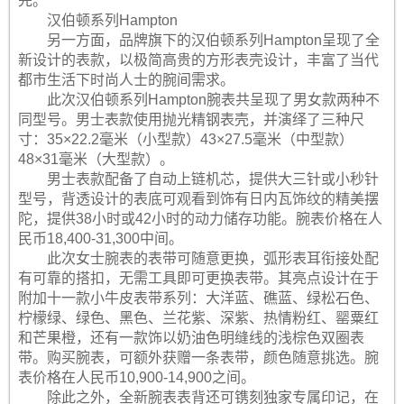
先。
汉伯顿系列Hampton
另一方面，品牌旗下的汉伯顿系列Hampton呈现了全
新设计的表款，以极简高贵的方形表壳设计，丰富了当代
都市生活下时尚人士的腕间需求。
此次汉伯顿系列Hampton腕表共呈现了男女款两种不
同型号。男士表款使用抛光精钢表壳，并演绎了三种尺
寸：35×22.2毫米（小型款）43×27.5毫米（中型款）
48×31毫米（大型款）。
男士表款配备了自动上链机芯，提供大三针或小秒针
型号，背透设计的表底可观看到饰有日内瓦饰纹的精美摆
陀，提供38小时或42小时的动力储存功能。腕表价格在人
民币18,400-31,300中间。
此次女士腕表的表带可随意更换，弧形表耳衔接处配
有可靠的搭扣，无需工具即可更换表带。其亮点设计在于
附加十一款小牛皮表带系列：大洋蓝、礁蓝、绿松石色、
柠檬绿、绿色、黑色、兰花紫、深紫、热情粉红、罂粟红
和芒果橙，还有一款饰以奶油色明缝线的浅棕色双圈表
带。购买腕表，可额外获赠一条表带，颜色随意挑选。腕
表价格在人民币10,900-14,900之间。
除此之外，全新腕表表背还可镌刻独家专属印记，在