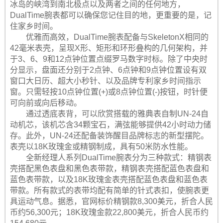
冰岛的峡湾到南北极点以及两者之间的任何地方，
DualTime腕表都可以确保您记住目的地，更重要的是，记
住家乡时间。
优雅而高效，DualTime腕表配备与SkeletonX相同的
42毫米表壳，呈现X形、矩形和环形叠构的几何架构，并
于3、6、9和12点钟位置点缀罗马数字时标。除了中央时
分显示，盘面还分别于2点钟、6点钟和9点钟位置设有双
窗口大日历、超大小秒针、以及品牌专利家乡时间指示
窗。只需轻按10点钟位置(+)或8点钟位置(-)按钮，时针便
可向前或向后移动。
通过透底表背，可以欣赏搭载的雅典表自制UN-24自
动机芯，该机芯含34颗宝石，满弦能够提供42小时动力储
存。此外，UN-24还配备装饰醒目品牌标志的新型摆陀。
表壳以18K玫瑰金或精钢制成，具有50米防水性能。
全新经理人系列DualTime腕表分为三种款式：精钢表
壳搭配黑色表盘和黑色表带款，精钢表壳搭配蓝色表盘和
蓝色表带款，以及18K玫瑰金表壳搭配蓝色表盘和蓝色表
带款。所有款式的表带均配有简单的针式表扣，使腕表更
具运动气息。据悉，官网标价精钢款8,300美元，折合人民
币约56,300元；18K玫瑰金款22,800美元，折合人民币约