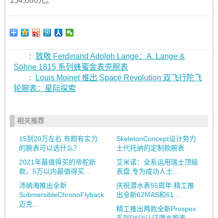
154,680元。
:
致敬 Ferdinand Adolph Lange：A. Lange &
Söhne 1815 系列蜂蜜金表壳腕表
:
Louis Moinet 推出 Space Revolution 双飞行陀飞
轮腕表：星际探索
相关推荐
15到20万左右 有颜有实力
SkeletonConcept设计劳力
的腕表可以选什么？
士代托纳的定制款腕表
2021年最值得买的帝舵新
艾米诺：全系运用瑞士顶级
款，5万以内最值得买...
表盘,专为成功人士...
沛纳海推出全新
庆祝潜水表55周年 精工推
SubmersibleChronoFlyback
出全新62MAS和61...
迈克...
精工推出两款全新Prospex