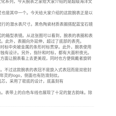
文化系列，今天腕表之家给大家介绍的是超级海洋文
灵也是其中一个。今天给大家介绍的这款腕表正是以
流行的潜水表尺寸。黑色陶瓷材质表圈搭配蓝宝石镜
起的箱型表镜。从这张图可以看到，腕表的表圈和表
起。此外，表圈向外延伸，超过了底部的表壳。
圆点时标中央被金属的条形时标贯穿。此外，腕表使用
洋的独有设计。另外，指针和时标，都有大面积夜光。
一方面让腕表看上去更美观，同时也方便佩戴者旋转
感。不过这款腕表的表冠不是旋入式表冠而是双密封
年灵的logo，侧面也有防滑刻纹。
型机芯，采用了密底的设计，底盖刻有
色。表带上的白色车线也展现了十足的复古韵味。除