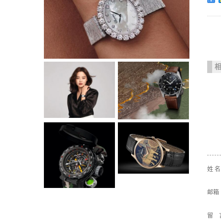
姓 
邮箱
留 