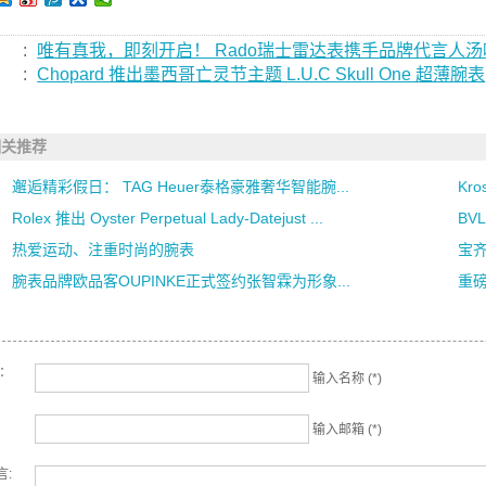
:
唯有真我，即刻开启！ Rado瑞士雷达表携手品牌代言人汤唯启动
:
Chopard 推出墨西哥亡灵节主题 L.U.C Skull One 超薄腕表
相关推荐
邂逅精彩假日： TAG Heuer泰格豪雅奢华智能腕...
Kro
Rolex 推出 Oyster Perpetual Lady-Datejust ...
BV
热爱运动、注重时尚的腕表
宝齐
腕表品牌欧品客OUPINKE正式签约张智霖为形象...
重磅
名：
输入名称 (*)
输入邮箱 (*)
言: