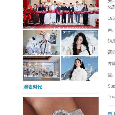
为
化系
19
面
镜
箭
表
垫
Su
腕表时代
了