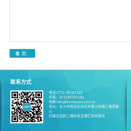
联系方式
电话:0731-85787193
传真：073185787193
电邮:info@themepark.com.cn
地址：长沙市雨花区雨花亭黄土岭路三重星都
心
扫描左边的二维码关注我们官网微信