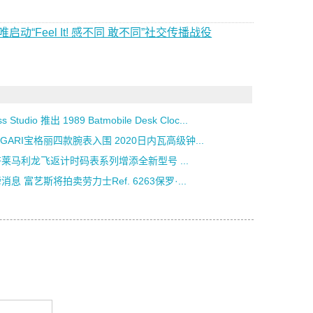
“Feel It! 感不同 敢不同”社交传播战役
ss Studio 推出 1989 Batmobile Desk Cloc...
LGARI宝格丽四款腕表入围 2020日内瓦高级钟...
莱马利龙飞返计时码表系列增添全新型号 ...
消息 富艺斯将拍卖劳力士Ref. 6263保罗·...