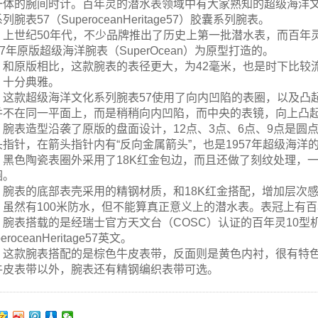
一体的腕间时计。百年灵的潜水表领域中有大家熟知的超级海洋
列腕表57（SuperoceanHeritage57）胶囊系列腕表。
上世纪50年代，不少品牌推出了历史上第一批潜水表，而百年
57年原版超级海洋腕表（SuperOcean）为原型打造的。
和原版相比，这款腕表的表径更大，为42毫米，也是时下比较
，十分典雅。
这款超级海洋文化系列腕表57使用了向内凹陷的表圈，以及凸
并不在同一平面上，而是稍稍向内凹陷，而中央的表镜，向上凸
腕表造型沿袭了原版的盘面设计，12点、3点、6点、9点是
头指针，在箭头指针内有“反向金属箭头”，也是1957年超级海
黑色陶瓷表圈外采用了18K红金包边，而且还做了刻纹处理，
圈。
腕表的底部表壳采用的精钢材质，和18K红金搭配，增加层次
，虽然有100米防水，但不能算真正意义上的潜水表。表冠上有百
腕表搭载的是经瑞士官方天文台（COSC）认证的百年灵10
peroceanHeritage57英文。
这款腕表搭配的是棕色牛皮表带，反面则是黄色内衬，很有特
牛皮表带以外，腕表还有精钢编织表带可选。