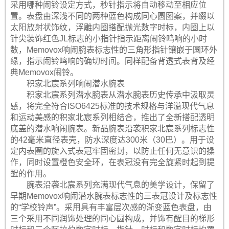
采用哪种闹铃设定方式，秒针指示将自动移动至相应位
置。表盘由深浅不同的两种蓝色构成同心圆图案，并缀以
太阳放射状饰纹，浮雕内圈搭配抛光数字时标，内圈上以
针尖装饰红色JL标志的小指针指示距离闹铃鸣响的小时
数，Memovox响闹腕表标志性的三角形指针镶嵌于圆环外
缘，指示闹铃鸣响的确切时间。同样配备背透式表背及经
典Memovox闹铃。
积家北宸系列响闹潜水腕表
积家北宸系列潜水腕表从潜水腕表历史传承中汲取灵
感，将完全符合ISO6425标准的技术规格与洋溢现代气息
和运动美感的积家北宸系列相结合，推出了全新搭配透明
底盖的潜水响闹腕表。新品腕表沿袭积家北宸系列标志性
的42毫米直径表壳，防水深度达300米（30巴）。用于设
定内表圈的旋入式表冠牢固密封，以防止任何无意识的操
作，同时设置橙色安全环，在表冠没有完全旋紧时起到提
醒的作用。
腕表沿袭北宸系列充满现代气息的美学设计，保留了
早期Memovox响闹潜水腕表标志性的三表冠设计及标志性
的“学校铃声”。采用具有丰富层次感的渐变蓝色表盘，由
三个采用不同润饰处理的同心圆构成，并饰有醒目的梯形