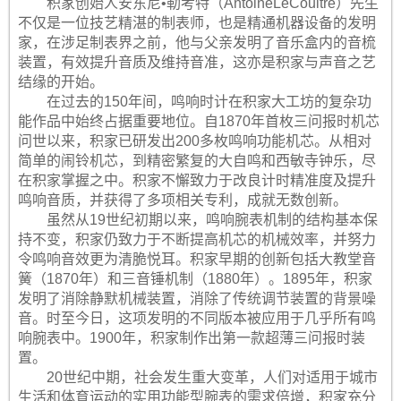
积家创始人安东尼•勒考特（AntoineLeCoultre）先生
不仅是一位技艺精湛的制表师，也是精通机器设备的发明
家，在涉足制表界之前，他与父亲发明了音乐盒内的音梳
装置，有效提升音质及维持音准，这亦是积家与声音之艺
结缘的开始。
在过去的150年间，鸣响时计在积家大工坊的复杂功
能作品中始终占据重要地位。自1870年首枚三问报时机芯
问世以来，积家已研发出200多枚鸣响功能机芯。从相对
简单的闹铃机芯，到精密繁复的大自鸣和西敏寺钟乐，尽
在积家掌握之中。积家不懈致力于改良计时精准度及提升
鸣响音质，并获得了多项相关专利，成就无数创新。
虽然从19世纪初期以来，鸣响腕表机制的结构基本保
持不变，积家仍致力于不断提高机芯的机械效率，并努力
令鸣响音效更为清脆悦耳。积家早期的创新包括大教堂音
簧（1870年）和三音锤机制（1880年）。1895年，积家
发明了消除静默机械装置，消除了传统调节装置的背景噪
音。时至今日，这项发明的不同版本被应用于几乎所有鸣
响腕表中。1900年，积家制作出第一款超薄三问报时装
置。
20世纪中期，社会发生重大变革，人们对适用于城市
生活和体育运动的实用功能型腕表的需求倍增，积家充分