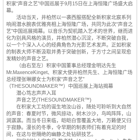
积家“声音之艺”中国巡展于9月15日在上海恒隆广场盛大启
幕。
活动当天，井柏然以一袭西服搭配全新积家北宸系列
响闹潜水腕表优雅亮相上海恒隆广场，共同为此次“声音之
艺”中国巡展揭幕。以音乐为契机踏入艺术的世界，继而进
化为别具风格的演员，井柏然潜心沉淀，不断突破自我，
以一个个深入人心的经典角色为光影艺术发声。正如积家
的制表大师不断汲取并勇于突破创新，于方寸之间呈现愈
发精妙的声音之艺。
（由右至左）积家中国董事总经理金明达先生
Mr.MaxenceKinget、积家大使井柏然先生、上海恒隆广场
总经理张琳娜女士为积家“声音之艺”
（THESOUNDMAKER™）中国巡展上海站揭幕
潜心笃志声声入耳
声音之艺(THESOUNDMAKER™)
在积家大工坊的诞生地汝山谷，随处可聆听到大自然
的声音：春夏时节，微风掠动，树木沙沙，鸟鸣阵阵，山
涧潺潺。而当冬日来临，皑皑白雪覆盖大地，万籁便又归
于寂静。漫长的冬季，令早期的制表师们有着充足的时
间，在这与世隔绝的幽静之处钻研技艺。