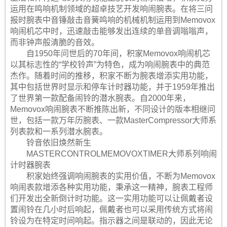
运用在鸣响机制领域的超卓技艺开发响闹腕表。在将三问
报时腕表中音锤敲击音簧鸣响的机械机制运用到Memovox
响闹机芯中时，迅速敲击能够发出连续的单音调嗡嗡声，
而非钟声般清脆的音效。
自1950年问世后的70年间，积家Memovox响闹机芯
以其标志性的“学校铃声”为特色，成为响闹腕表中的典范
杰作。随着时间的推移，积家不断为腕表增添实用功能，
其中包括世界时显示和停车计时器功能，并于1959年推出
了世界第一款配备闹铃的潜水腕表。自2000年来，
Memovox响闹腕表不断推陈出新，不同设计的版本相继问
世，包括一款万年历腕表、一款MasterCompressor大师系
列表款和一系列潜水腕表。
铃音依旧焕然新生
MASTERCONTROLMEMOVOXTIMER大师系列响闹
计时器腕表
积家始终强调响闹腕表的实用价值，不断为Memovox
响闹表款增添各种实用功能，秉承这一精神，腕表工程师
们开发出全新倒计时功能。这一实用功能可以让佩戴者设
置闹铃在几小时后响起，佩戴者也可以采用传统方式将闹
铃设为在特定时间响起。指示器之间是联动的，因此无论