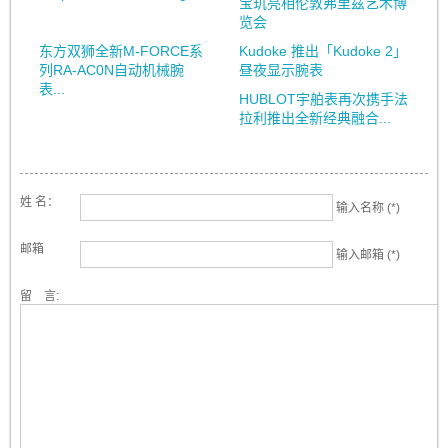
宝玑亮相伦敦弗里兹艺术博
览会
东方双狮全新M-FORCE系
Kudoke 推出「Kudoke 2」
列RA-AC0N自动机械腕
昼夜显示腕表
表...
HUBLOT宇舶表再次携手法
拉利推出全新经典融合...
姓 名：
输入名称 (*)
邮箱
输入邮箱 (*)
留 言: