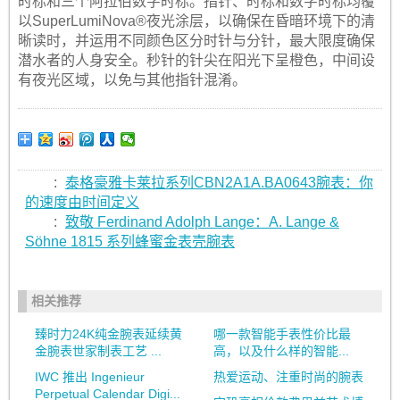
时标和三个阿拉伯数字时标。指针、时标和数字时标均覆
以SuperLumiNova®夜光涂层，以确保在昏暗环境下的清
晰读时，并运用不同颜色区分时针与分针，最大限度确保
潜水者的人身安全。秒针的针尖在阳光下呈橙色，中间设
有夜光区域，以免与其他指针混淆。
:
泰格豪雅卡莱拉系列CBN2A1A.BA0643腕表：你
的速度由时间定义
:
致敬 Ferdinand Adolph Lange：A. Lange &
Söhne 1815 系列蜂蜜金表壳腕表
相关推荐
臻时力24K纯金腕表延续黄
哪一款智能手表性价比最
金腕表世家制表工艺 ...
高，以及什么样的智能...
IWC 推出 Ingenieur
热爱运动、注重时尚的腕表
Perpetual Calendar Digi...