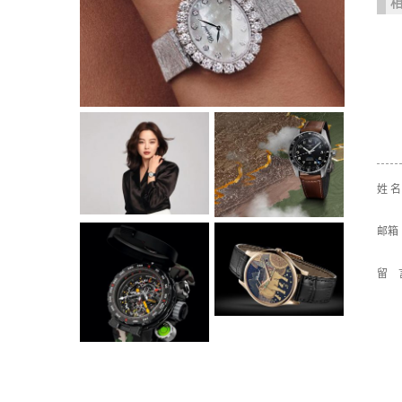
姓 
邮箱
留 