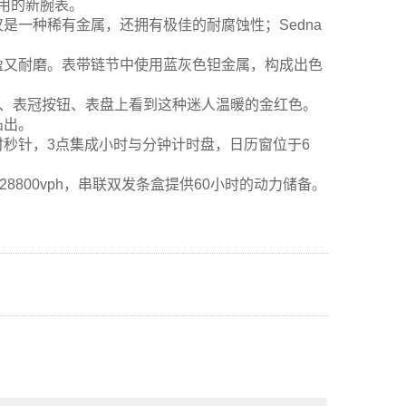
实用的新腕表。
是一种稀有金属，还拥有极佳的耐腐蚀性；Sedna
盈又耐磨。表带链节中使用蓝灰色钽金属，构成出色
表圈、表冠按钮、表盘上看到这种迷人温暖的金红色。
凸出。
秒针，3点集成小时与分钟计时盘，日历窗位于6
28800vph，串联双发条盒提供60小时的动力储备。