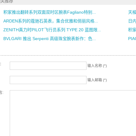
相关推荐
积家推出翻转系列双面双时区腕表Fagliano特别...
天梭
ARDEN系列的蔻驰石英表，集合优雅和俏丽风格...
日内
ZENITH真力时PILOT飞行员系列 TYPE 20 蓝图限...
积家隆
BVLGARI 推出 Serpenti 高级珠宝腕表新作：色...
PI
名：
输入名称 (*)
输入邮箱 (*)
言: