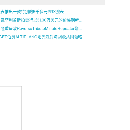
表推出一款特别的5千多元PRX腕表
瓦菲利普斯拍卖行以3100万美元的价格刷新...
重呈献ReversoTributeMinuteRepeater翻...
AGET伯爵ALTIPLANO阳光派对与胡歌共同领略...