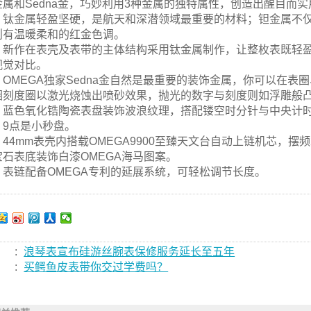
金属和Sedna金，巧妙利用3种金属的独特属性，创造出醒目而
钛金属轻盈坚硬，是航天和深潜领域最重要的材料；钽金属不仅
则有温暖柔和的红金色调。
新作在表壳及表带的主体结构采用钛金属制作，让整枚表既轻
视觉对比。
OMEGA独家Sedna金自然是最重要的装饰金属，你可以在
圈刻度圈以激光烧蚀出喷砂效果，抛光的数字与刻度则如浮雕般
蓝色氧化锆陶瓷表盘装饰波浪纹理，搭配镂空时分针与中央计时
，9点是小秒盘。
44mm表壳内搭载OMEGA9900至臻天文台自动上链机芯，摆频
宝石表底装饰白漆OMEGA海马图案。
表链配备OMEGA专利的延展系统，可轻松调节长度。
:
浪琴表宣布硅游丝腕表保修服务延长至五年
:
买鳄鱼皮表带你交过学费吗？