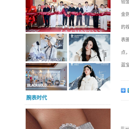
钽
金
的
表
点
蓝
腕表时代