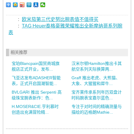
:
欧米茄第三代史努比腕表值不值得买
:
TAG Heuer泰格豪雅荣耀推出全新摩纳哥系列腕
表
相关推荐
宝珀Blancpain国贸商城旗
汉米尔顿Hamilton推出卡其
舰店正式开业，发布...
航空系列天际换算两...
飞亚达发布ADASHER智能
Graff 推出老虎、大熊猫、
表，正式开启国潮智能...
大象、大猩猩和犀牛...
BVLGARI 推出 Serpenti 高
宝齐莱传承系列年历双盘计
级珠宝腕表新作：色...
时码腕表宝嘉尔蓝色...
H.MOSER&CIE.亨利慕时
专注于对时间的精确测量与
创造出充满冒险精...
描绘的迈格朗Mathie...