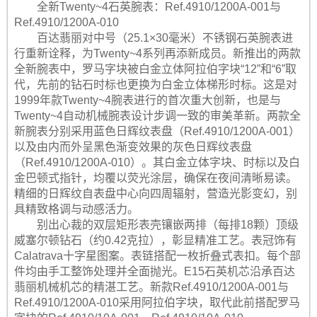
全新Twenty~4石英腕表：Ref.4910/1200A-001与
Ref.4910/1200A-010
百达翡丽对中号（25.1×30毫米）不锈钢石英腕表进
行重新诠释，为Twenty~4系列再添新成员。新推出的两款
全新腕表中，罗马字块被白金立体阿拉伯字块“12”和“6”取
代，先前的钻石时标也更换为白金立体梯形时标。这是对
1999年款Twenty~4腕表进行的首次重大创新，也是与
Twenty~4自动机械腕表设计步调一致的审美革新。两款全
新腕表分别采用蓝色日辉纹表盘（Ref.4910/1200A-001）
以及由内而外呈黑色渐变效果的灰色日辉纹表盘
（Ref.4910/1200A-010）。其白金立体字块、时标以及白
金巴顿式指针，均覆以荧光涂层，确保在夜间清晰易读。
精细的日辉纹自表盘中心向四周辐射，营造光影变幻，别
具精致格调与动感活力。
别出心裁的双层矩形表壳镶嵌两排（每排18颗）顶级
威塞尔顿钻石（约0.42克拉），彰显精准工艺。表冠饰有
Calatrava十字星图案。表链搭配一枚折叠式表扣。每个部
件均由手工整饰处理并全面抛光。E15石英机芯沿承百达
翡丽机械机芯的精湛工艺。新款Ref.4910/1200A-001与
Ref.4910/1200A-010采用阿拉伯字块，取代此前搭配罗马