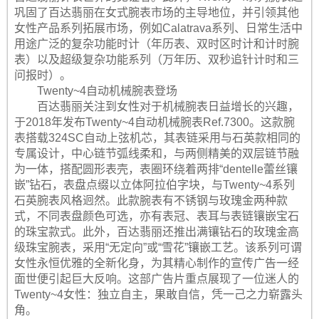
巩固了百达翡丽在女式腕表市场的主导地位，并引领其他
女性产品系列拓展市场，例如Calatrava系列、日常生活中
用途广泛的复杂功能时计（年历表、双时区时计和计时腕
表）以及超级复杂功能系列（万年历、双秒追针计时和三
问报时）。
Twenty~4自动机械腕表登场
百达翡丽关注到女性对于机械腕表日益增长的兴趣，
于2018年发布Twenty~4自动机械腕表Ref.7300。这款腕
表搭载324SC自动上弦机芯，其表链采用与石英款相同的
专属设计，中心链节弧线柔和，与两侧精美的双层链节融
为一体，搭配圆形表壳，表圈环绕着两排“dentelle蕾丝镶
嵌”钻石，表盘点缀以立体阿拉伯字块，与Twenty~4系列
石英腕表风格迥然。此款腕表有不锈钢与玫瑰金两种款
式，不同表盘颜色可选，亦有表冠、表耳与表链镶嵌宝石
的珠宝款式。此外，百达翡丽还推出满镶钻石的玫瑰金高
级珠宝腕表，采用“无定向”或“雪花”镶嵌工艺。该系列可谓
女性永恒优雅的全新化身，为其精心制作的宣传广告一经
面世便引起巨大反响。这部广告片重点展现了一位迷人的
Twenty~4女性：独立自主，果敢自信，凭一己之力崭露头
角。