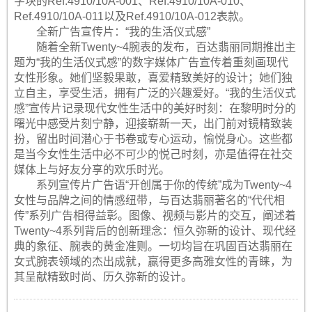
字块的Ref.4910/10A-001、Ref.4910/10A-010、
Ref.4910/10A-011以及Ref.4910/10A-012表款。
全新广告宣传片：“我的生活仪式感”
随着全新Twenty~4腕表的发布，百达翡丽同期推出主
题为“我的生活仪式感”的数字媒体广告宣传着重刻画现代
女性形象。她们坚毅果敢，喜爱精致美好的设计；她们独
立自主，享受生活，拥有广泛的兴趣爱好。“我的生活仪式
感”宣传片记录现代女性生活中的美好时刻：在黎明时分的
曙光中感受片刻宁静，迎接崭新一天，出门前对镜精致装
扮，留出时间潜心于书卷或专心运动，愉悦身心。这些都
是当今女性生活中必不可少的悦己时刻，亦是值得在社交
媒体上与好友分享的欢乐时光。
系列宣传片广告语“开创属于你的传统”成为Twenty~4
女性与品牌之间的情感纽带，与百达翡丽著名的“代代相
传”系列广告相得益彰。图像、视频与影片的交互，阐述着
Twenty~4系列背后的创新理念：恒久弥新的设计、现代经
典的象征、腕表的黄金准则。一切均旨在巩固百达翡丽在
女式腕表领域的杰出成就，赢得更多高雅女性的青睐，为
其呈献精致时尚、历久弥新的设计。