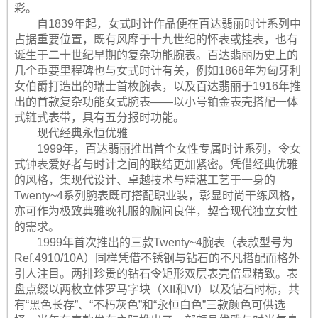
彩。
自1839年起，女式时计作品便在百达翡丽时计系列中
占据重要位置，既有风靡于十九世纪的怀表或挂表，也有
诞生于二十世纪早期的复杂功能腕表。百达翡丽历史上的
几个重要里程碑也与女式时计有关，例如1868年为匈牙利
女伯爵打造出的瑞士首枚腕表，以及百达翡丽于1916年推
出的首款复杂功能女式腕表——以小号铂金表壳搭配一体
式链式表带，具有五分报时功能。
现代经典永恒优雅
1999年，百达翡丽推出首个女性专属时计系列，令女
式钟表爱好者与时计之间的联结更加紧密。凭借经典优雅
的风格，集现代设计、卓越技术与精湛工艺于一身的
Twenty~4系列腕表既可搭配职业装，彰显时尚干练风格，
亦可作为极致典雅晚礼服的腕间良伴，契合现代独立女性
的需求。
1999年首次推出的三款Twenty~4腕表（表款型号为
Ref.4910/10A）同样凭借不锈钢与钻石的不凡搭配而格外
引人注目。两排珍贵的钻石令矩形双层表壳倍显精致。表
盘点缀以两枚立体罗马字块（XII和VI）以及钻石时标，共
有“黑色长存”、“不朽灰色”和“永恒白色”三款颜色可供选