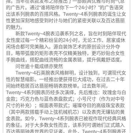
择。当年在表款发布之际推出了一部颇具优雅与时尚气息
的广告片。通过“谁将陪伴你下一个24小时？”的广告语突
出该系列腕表的百搭风格。Twenty~4系列腕表的诞生让女
性更加深刻地感受到时计与她们的紧密关联以及百达翡丽
的魅力。
新款Twenty~4腕表沿袭系列之名，旨在时刻陪伴现代
女性度过每一个精彩纷呈的24小时，无论工作、居家或休
闲场合都可完美融入。源自装饰艺术的原创设计分外夺
目，略带弧度的矩形表壳不仅精美独特，更巧妙贴合女性
手腕曲线，搭配曲线流畅的金属表链，提升佩戴舒适度。
问世逾十载成绩亦斐然
Twenty~4石英腕表风格鲜明，设计独到，可谓现代女
性的智慧缩影。一经推出便获得巨大成功，在过去二十年
间始终稳居百达翡丽畅销表款榜单。过去数年间，
Twenty~4系列腕表历经多次演绎，先后推出：玫瑰金与白
金款；巧克力色与蓝色表盘款式；小号尺寸（作为对中号
尺寸的补充）；缎面表带款式；璀璨夺目的高级珠宝表款
（其中两款搭载手动上弦机械机芯）以及表壳无镶钻的黄
金表款。如今，Twenty~4系列腕表已被视作现代经典风格
的象征。对于大多数女性而言，该系列可谓她们正式踏入
百达翡丽钟表世界的见证者。此外，Twenty~4系列腕表还