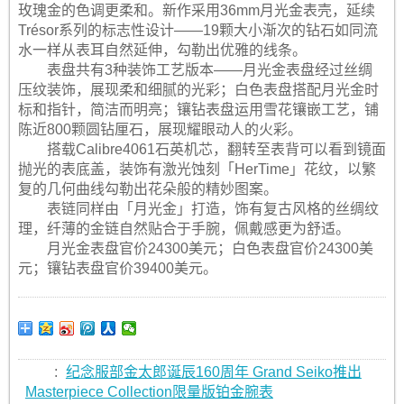
玫瑰金的色调更柔和。新作采用36mm月光金表壳，延续
Trésor系列的标志性设计——19颗大小渐次的钻石如同流
水一样从表耳自然延伸，勾勒出优雅的线条。
表盘共有3种装饰工艺版本——月光金表盘经过丝绸
压纹装饰，展现柔和细腻的光彩；白色表盘搭配月光金时
标和指针，简洁而明亮；镶钻表盘运用雪花镶嵌工艺，铺
陈近800颗圆钻厘石，展现耀眼动人的火彩。
搭载Calibre4061石英机芯，翻转至表背可以看到镜面
抛光的表底盖，装饰有激光蚀刻「⁠HerTime」花纹，以繁
复的几何曲线勾勒出花朵般的精妙图案。
表链同样由「月光金」打造，饰有复古风格的丝绸纹
理，纤薄的金链自然贴合于手腕，佩戴感更为舒适。
月光金表盘官价24300美元；白色表盘官价24300美
元；镶钻表盘官价39400美元。
:
纪念服部金太郎诞辰160周年 Grand Seiko推出
Masterpiece Collection限量版铂金腕表