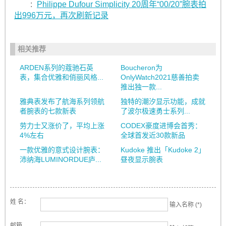
:
Philippe Dufour Simplicity 20周年“00/20”腕表拍
出996万元，再次刷新记录
相关推荐
ARDEN系列的蔻驰石英
Boucheron为
表，集合优雅和俏丽风格...
OnlyWatch2021慈善拍卖
推出独一款...
雅典表发布了航海系列领航
独特的潮汐显示功能，成就
者腕表的七款新表
了波尔极速勇士系列...
劳力士又涨价了，平均上涨
CODEX豪度进博会首秀：
4%左右
全球首发近30款新品
一款优雅的意式设计腕表：
Kudoke 推出「Kudoke 2」
沛纳海LUMINORDUE庐...
昼夜显示腕表
姓 名：
输入名称 (*)
邮箱