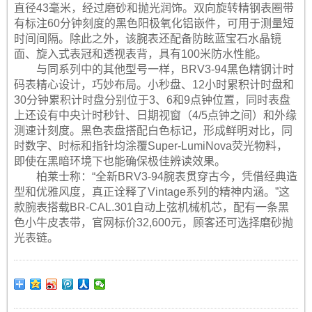
直径43毫米，经过磨砂和抛光润饰。双向旋转精钢表圈带
有标注60分钟刻度的黑色阳极氧化铝嵌件，可用于测量短
时间间隔。除此之外，该腕表还配备防眩蓝宝石水晶镜
面、旋入式表冠和透视表背，具有100米防水性能。
与同系列中的其他型号一样，BRV3-94黑色精钢计时
码表精心设计，巧妙布局。小秒盘、12小时累积计时盘和
30分钟累积计时盘分别位于3、6和9点钟位置，同时表盘
上还设有中央计时秒针、日期视窗（4/5点钟之间）和外缘
测速计刻度。黑色表盘搭配白色标记，形成鲜明对比，同
时数字、时标和指针均涂覆Super-LumiNova荧光物料，
即使在黑暗环境下也能确保极佳辨读效果。
柏莱士称：“全新BRV3-94腕表贯穿古今，凭借经典造
型和优雅风度，真正诠释了Vintage系列的精神内涵。”这
款腕表搭载BR-CAL.301自动上弦机械机芯，配有一条黑
色小牛皮表带，官网标价32,600元，顾客还可选择磨砂抛
光表链。