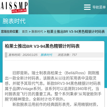
导航菜单
腕表时代
>
>
柏莱士推出BR V3-94黑色精钢计时码表
您现在的位置：
首页
腕表时代
柏莱士推出BR V3-94黑色精钢计时码表
发布时间：2020/11/25
腕表时代
浏览次数：757
旧即是新。瑞士制表商柏莱士（Bell&Ross）刚刚推
出一款全新计时码表，该腕表从以往的军用表中汲取灵
感，并赋予其现代气息。新款BRV3-94黑色精钢计时码表
属于品牌Vintage系列，该系列可以追溯到1940年代，当
时腕表是飞行员的重要工具。整个系列秉承“从驾驶舱到手
腕”的精神理念，全新时计也不例外。
新款腕表沿用前作的经典圆形表壳，采用精钢材质，