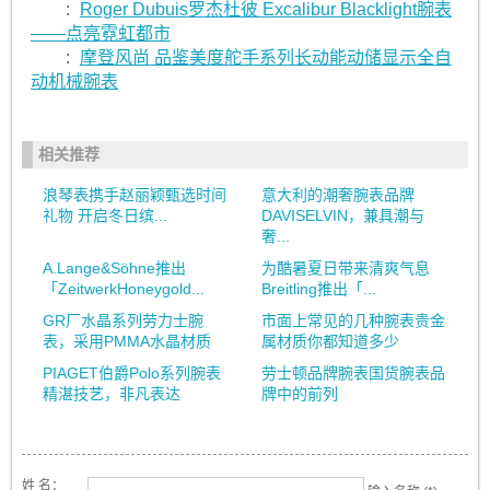
:
Roger Dubuis罗杰杜彼 Excalibur Blacklight腕表
——点亮霓虹都市
:
摩登风尚 品鉴美度舵手系列长动能动储显示全自
动机械腕表
相关推荐
浪琴表携手赵丽颖甄选时间
意大利的潮奢腕表品牌
礼物 开启冬日缤...
DAVISELVIN，兼具潮与
奢...
A.Lange&Söhne推出
为酷暑夏日带来清爽气息
「ZeitwerkHoneygold...
Breitling推出「...
GR厂水晶系列劳力士腕
市面上常见的几种腕表贵金
表，采用PMMA水晶材质
属材质你都知道多少
PIAGET伯爵Polo系列腕表
劳士顿品牌腕表国货腕表品
精湛技艺，非凡表达
牌中的前列
姓 名：