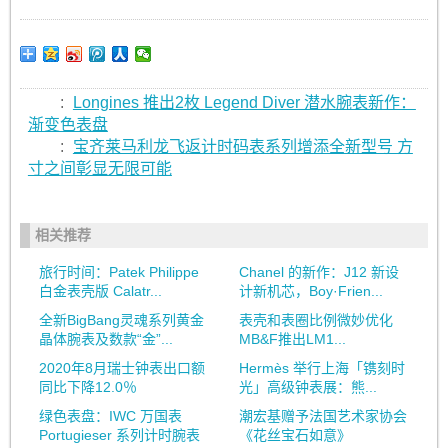
:
Longines 推出2枚 Legend Diver 潜水腕表新作：
渐变色表盘
:
宝齐莱马利龙飞返计时码表系列增添全新型号 方
寸之间彰显无限可能
相关推荐
旅行时间：Patek Philippe
Chanel 的新作：J12 新设
白金表壳版 Calatr...
计新机芯，Boy·Frien...
全新BigBang灵魂系列黄金
表壳和表圈比例微妙优化
晶体腕表及数款“金”...
MB&F推出LM1...
2020年8月瑞士钟表出口额
Hermès 举行上海「镌刻时
同比下降12.0％
光」高级钟表展：熊...
绿色表盘：IWC 万国表
潮宏基赠予法国艺术家协会
Portugieser 系列计时腕表
《花丝宝石如意》