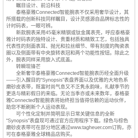
瞩目设计、前沿科技
泰格豪雅Connected智能腕表不仅采用奢华设计，其
所搭载的创新科技同样瞩目，设计灵感源自品牌标志性的
计时码表，一眼可辨。
新款腕表采用45毫米精钢或钛金属表壳，呼应泰格豪
雅计时码表的独特设计、贵重材质和精致工艺，包括独具
代表性的刻面表耳、抛光和拉丝细节、带有刻度的陶瓷表
圈以及侧面带有中央旋转表冠和两个功能性按钮。除此之
外，腕表同样采用旋入式底盖。
转瞬现锋芒
全新奢华泰格豪雅Connected智能腕表历经全面升级
——引入醒目的“Synopsis”表盘界面以及优雅的大地色系
磨砂皮表带，既富时尚气息又不乏隽永韵味，礼献季节的
更迭与精彩假日的来临。无论当季亦或未来数年，泰格豪
雅Connected智能腕表将始终担当值得信赖的运动伙伴，
助您不断刷新个人运动表现。
可个性化定制并简明显示日常关键信息的全新
“Synopsis”表盘现可通过官方应用程序下载。绿色与棕色
磨砂皮表带可在部分地区通过www.tagheuer.com订购，亦
可在泰格豪雅全球精品店购买。