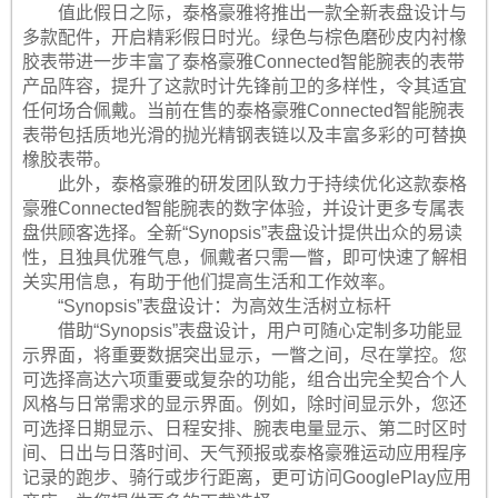
值此假日之际，泰格豪雅将推出一款全新表盘设计与
多款配件，开启精彩假日时光。绿色与棕色磨砂皮内衬橡
胶表带进一步丰富了泰格豪雅Connected智能腕表的表带
产品阵容，提升了这款时计先锋前卫的多样性，令其适宜
任何场合佩戴。当前在售的泰格豪雅Connected智能腕表
表带包括质地光滑的抛光精钢表链以及丰富多彩的可替换
橡胶表带。
此外，泰格豪雅的研发团队致力于持续优化这款泰格
豪雅Connected智能腕表的数字体验，并设计更多专属表
盘供顾客选择。全新“Synopsis”表盘设计提供出众的易读
性，且独具优雅气息，佩戴者只需一瞥，即可快速了解相
关实用信息，有助于他们提高生活和工作效率。
“Synopsis”表盘设计：为高效生活树立标杆
借助“Synopsis”表盘设计，用户可随心定制多功能显
示界面，将重要数据突出显示，一瞥之间，尽在掌控。您
可选择高达六项重要或复杂的功能，组合出完全契合个人
风格与日常需求的显示界面。例如，除时间显示外，您还
可选择日期显示、日程安排、腕表电量显示、第二时区时
间、日出与日落时间、天气预报或泰格豪雅运动应用程序
记录的跑步、骑行或步行距离，更可访问GooglePlay应用