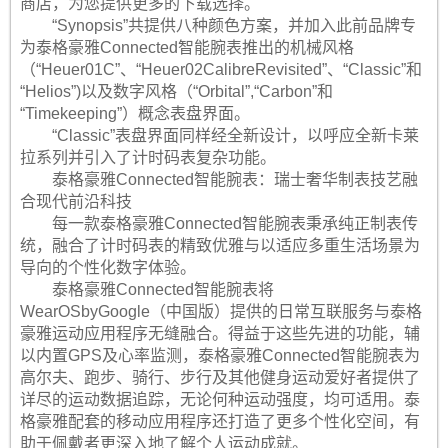
商店，为您提供更多的下载选择。
“Synopsis”共提供八种颜色方案，并加入此前品牌专
为泰格豪雅Connected智能腕表推出的机械风格
（“Heuer01C”、“Heuer02CalibreRevisited”、“Classic”和
“Helios”)以及数字风格（“Orbital”,“Carbon”和
“Timekeeping”）概念表盘界面。
“Classic”表盘界面同样经全新设计，以呼应全新卡莱
拉系列并引入了计时码表复杂功能。
泰格豪雅Connected智能腕表：瑞士奢华制表技艺融
合现代前沿科技
每一款泰格豪雅Connected智能腕表秉承纯正制表传
统，融合了计时码表的精致优雅与以适应多重生活场景为
导向的个性化数字体验。
泰格豪雅Connected智能腕表将
WearOSbyGoogle（中国版）提供的日常互联服务与泰格
豪雅运动应用程序无缝融合。得益于这些先进的功能，辅
以内置GPS及心率监测，泰格豪雅Connected智能腕表为
高尔夫、跑步、骑行、步行及其他健身运动爱好者提供了
详尽的运动数据追踪，无论何种运动强度，均可适用。泰
格豪雅配套的移动应用程序还打造了更多个性化空间，有
助于佩戴者更深入地了解个人运动成就。