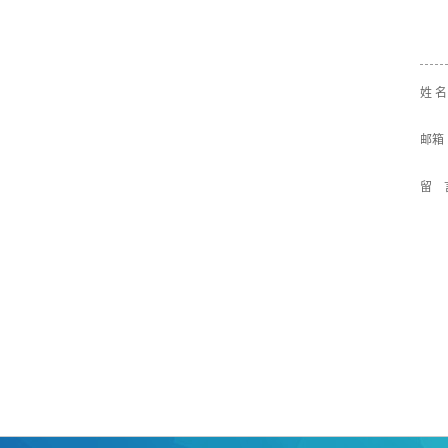
姓 
邮箱
留 