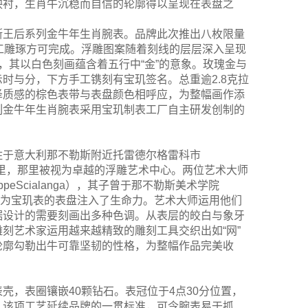
映衬，生肖牛沉稳而自信的轮廓得以呈现在表盘之
不勒斯王后系列金牛年生肖腕表。品牌此次推出八枚限量
工雕琢方可完成。浮雕图案随着刻线的层层深入呈现
，其以白色刻画蕴含着五行中“金”的意象。玫瑰金与
时与分，下方手工镌刻有宝玑签名。总重逾2.8克拉
泽质感的棕色表带与表盘颜色相呼应，为整幅画作添
后系列金牛年生肖腕表采用宝玑制表工厂自主研发创制的
由居住于意大利那不勒斯附近托雷德尔格雷科市
个世纪里，那里被视为卓越的浮雕艺术中心。两位艺术大师
eScialanga），其子曾于那不勒斯美术学院
育，正是他们为宝玑表的表盘注入了生命力。艺术大师运用他们
据设计的需要刻画出多种色调。从表层的皎白与象牙
刻艺术家运用越来越精致的雕刻工具交织出如“网”
轮廓勾勒出牛可靠坚韧的性格，为整幅作品完美收
金表壳，表圈镶嵌40颗钻石。表冠位于4点30分位置，
，该项工艺延续品牌的一贯标准，可令腕表易于抓