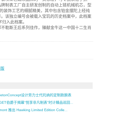
配备品牌制表工厂自主研发创制的自动上链机械机芯，型
开创的装饰工艺的细腻精美，其中包含铂金摆陀上经纯
号。该独立编号会被载入宝玑的历史档案中，此档案
字归入此档案。
es那不勒斯王后系列佳作，臻献金牛这一中国十二生肖
量版
eletonConcept设计劳力士代托纳的定制款腕表
AGET伯爵于揭幕“悦享非凡制表”时计臻品巡回...
mont 推出 Hawking Limited Edition Colle...