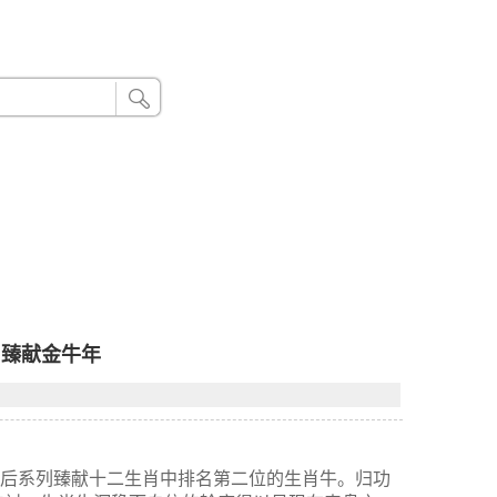
24小时联系电话：185 8888 888
表 臻献金牛年
s那不勒斯王后系列臻献十二生肖中排名第二位的生肖牛。归功