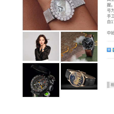
握
号
手
自
中