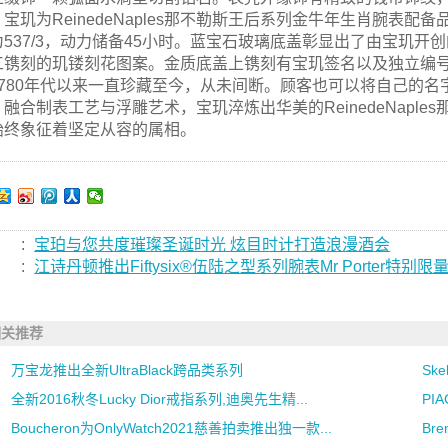
。宝玑为ReinedeNaples那不勒斯王后系列金牛年生肖腕表
为537/3，动力储备45小时。蓝宝石玻璃底盖彰显出了由宝玑
工镌刻的玑镂刻花图案。金质底盖上镌刻有宝玑签名以及独立编
1780年代以来一直珍藏至今，从未间断。顾客也可以将自己的名
融合制表工艺与浮雕艺术，宝玑淬炼出华美的ReinedeNapl
始终象征着坚定从容的属相。
:
宝珀与您共度璀璨圣诞时光 炫目时计打造浪漫酒会
:
江诗丹顿推出Fiftysix®伍陆之型系列腕表Mr Porter特别限
相关推荐
万宝龙推出全新UltraBlack跨品类系列
Sk
全新2016秋冬Lucky Dior戒指系列,迪奥先生精...
PI
Boucheron为OnlyWatch2021慈善拍卖推出独一款...
Bre