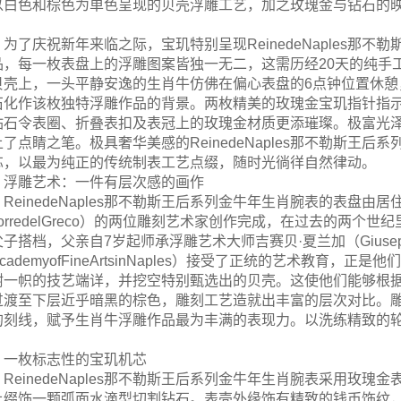
以白色和棕色为单色呈现的贝壳浮雕工艺，加之玫瑰金与钻石的
。
为了庆祝新年来临之际，宝玑特别呈现ReinedeNaples那
品，每一枚表盘上的浮雕图案皆独一无二，这需历经20天的纯手
贝壳上，一头平静安逸的生肖牛仿佛在偏心表盘的6点钟位置休憩
石化作该枚独特浮雕作品的背景。两枚精美的玫瑰金宝玑指针指示
钻石令表圈、折叠表扣及表冠上的玫瑰金材质更添璀璨。极富光
上了点睛之笔。极具奢华美感的ReinedeNaples那不勒斯王
芯，以最为纯正的传统制表工艺点缀，随时光徜徉自然律动。
浮雕艺术：一件有层次感的画作
ReinedeNaples那不勒斯王后系列金牛年生肖腕表的表盘
TorredelGreco）的两位雕刻艺术家创作完成，在过去的两
子搭档，父亲自7岁起师承浮雕艺术大师吉赛贝·夏兰加（Giusepp
cademyofFineArtsinNaples）接受了正统的艺术教
树一帜的技艺端详，并挖空特别甄选出的贝壳。这使他们能够根
过渡至下层近乎暗黑的棕色，雕刻工艺造就出丰富的层次对比。雕
的刻线，赋予生肖牛浮雕作品最为丰满的表现力。以洗练精致的
。
一枚标志性的宝玑机芯
ReinedeNaples那不勒斯王后系列金牛年生肖腕表采用玫瑰
上缀饰一颗弧面水滴型切割钻石。表壳外缘饰有精致的钱币饰纹