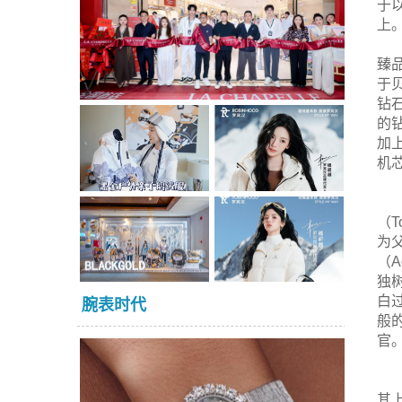
于
上
臻
于
钻
的
加
机
（
为父
（A
独
白
腕表时代
般
官
其