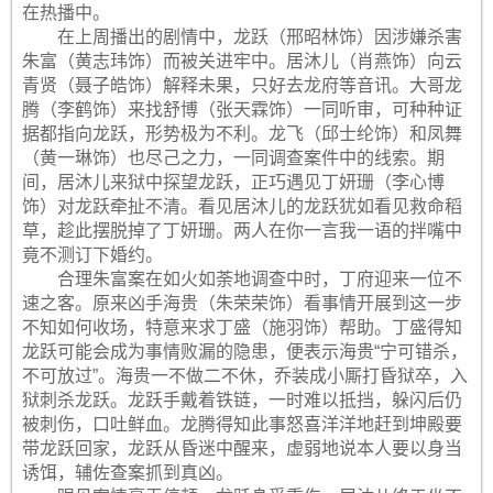
在热播中。
在上周播出的剧情中，龙跃（邢昭林饰）因涉嫌杀害
朱富（黄志玮饰）而被关进牢中。居沐儿（肖燕饰）向云
青贤（聂子皓饰）解释未果，只好去龙府等音讯。大哥龙
腾（李鹤饰）来找舒博（张天霖饰）一同听审，可种种证
据都指向龙跃，形势极为不利。龙飞（邱士纶饰）和凤舞
（黄一琳饰）也尽己之力，一同调查案件中的线索。期
间，居沐儿来狱中探望龙跃，正巧遇见丁妍珊（李心博
饰）对龙跃牵扯不清。看见居沐儿的龙跃犹如看见救命稻
草，趁此摆脱掉了丁妍珊。两人在你一言我一语的拌嘴中
竟不测订下婚约。
合理朱富案在如火如荼地调查中时，丁府迎来一位不
速之客。原来凶手海贵（朱荣荣饰）看事情开展到这一步
不知如何收场，特意来求丁盛（施羽饰）帮助。丁盛得知
龙跃可能会成为事情败漏的隐患，便表示海贵“宁可错杀，
不可放过”。海贵一不做二不休，乔装成小厮打昏狱卒，入
狱刺杀龙跃。龙跃手戴着铁链，一时难以抵挡，躲闪后仍
被刺伤，口吐鲜血。龙腾得知此事怒喜洋洋地赶到坤殿要
带龙跃回家，龙跃从昏迷中醒来，虚弱地说本人要以身当
诱饵，辅佐查案抓到真凶。