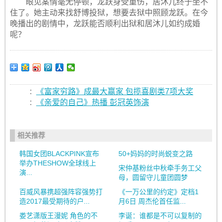
眼见案情毫无停顿，龙跃身受重伤，居沐儿终于坐不
住了。她主动来找舒博投狱，想要去狱中照顾龙跃。在今
晚播出的剧情中，龙跃能否顺利出狱和居沐儿如约成婚
呢？
:
《富家穷路》成最大赢家 包揽喜剧类7项大奖
:
《亲爱的自己》热播 彭冠英饰演
相关推荐
韩国女团BLACKPINK宣布
50+妈妈的时尚蜕变之路
举办THESHOW全球线上
宋仲基粉丝中秋牵手务工父
演...
母，圆留守儿童团圆梦
百威风暴携超强阵容强势打
《一万公里的约定》定档1
造2017最受期待的户...
月6日 周杰伦首任监...
娄艺潇版王漫妮 角色的不
李诞：谁都是不可以复制的