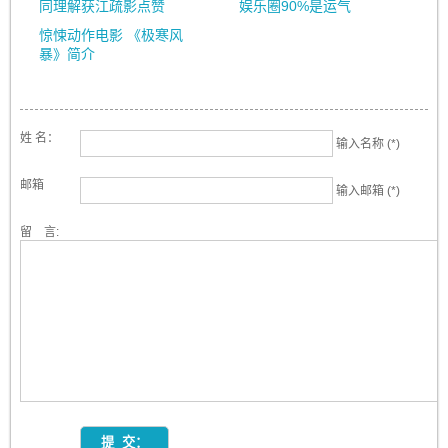
同理解获江疏影点赞
娱乐圈90%是运气
惊悚动作电影 《极寒风
暴》简介
姓 名：
输入名称 (*)
邮箱
输入邮箱 (*)
留 言: