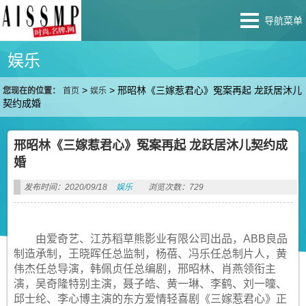
导航菜单
娱乐
>
>
邢昭林《三嫁惹君心》冤案再起 龙跃居沐儿
您现在的位置：
首页
娱乐
契约成婚
邢昭林《三嫁惹君心》冤案再起 龙跃居沐儿契约成
婚
发布时间：2020/09/18
娱乐
浏览次数：729
由爱奇艺、江苏稻草熊影业有限公司出品，ABB良品
制造承制，王晓晖任总监制，杨蓓、冯乐任总制片人，黄
伟杰任总导演，韩佩贞任总编剧，邢昭林、肖燕领衔主
演，吴奇隆特别主演，聂子皓、黄一琳、李鹤、刘一曈、
邱士纶、李心博主演的东方爱情轻喜剧《三嫁惹君心》正