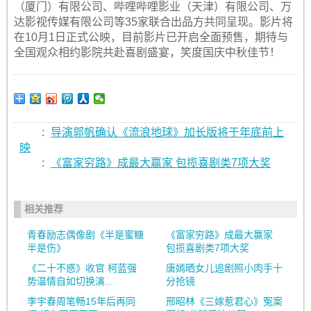
（厦门）有限公司、哔哩哔哩影业（天津）有限公司、万
达影视传媒有限公司等35家联合出品方共同呈现。影片将
在10月1日正式公映，目前影片已开启全面预售，期待与
全国观众相约影院共赴喜剧盛宴，笑度国庆中秋佳节！
:
导演郭帆确认《流浪地球》加长版将于年底前上
映
:
《富家穷路》成最大赢家 包揽喜剧类7项大奖
相关推荐
青春励志偶像剧《半是蜜糖
《富家穷路》成最大赢家
半是伤》
包揽喜剧类7项大奖
《二十不惑》收官 柯蓝强
唐嫣晒女儿追剧照小肉手十
势温情自如切换演...
分抢镜
李宇春周笔畅15年后再同
邢昭林《三嫁惹君心》冤案