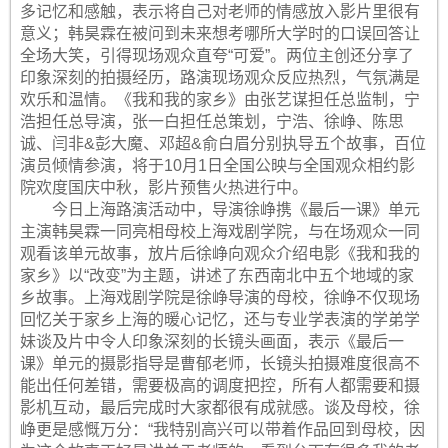
多记忆和感触，表示将自己对老师的情感放入影片里很有
意义；韩昊霖在被问到未来想考哪所大学时的口误回答让
全场大笑，引得现场观众直夸“可爱”。两位主创还分享了
印象深刻的拍摄经历，路演现场观众反应热烈，气氛满是
欢乐和温情。《我和我的家乡》由张艺谋担任总监制，宁
浩担任总导演，张一白担任总策划，宁浩、徐峥、陈思
诚、闫非&彭大魔、邓超&俞白眉分别执导五个故事，百位
演员倾情参演，将于10月1日全国公映与全国观众相约影
院欢度国庆中秋，影片预售火热进行中。
今日上海路演活动中，导演徐峥携《最后一课》单元
主演韩昊霖一同亮相母校上海戏剧学院，与在场观众一同
观看该单元故事，放片后徐峥向观众介绍电影《我和我的
家乡》以“改变”为主题，讲述了东西南北中五个地域的家
乡故事。上海戏剧学院是徐峥导演的母校，徐峥不仅现场
回忆关于家乡上海的暖心记忆，还与专业学表演的学弟学
妹谈及片中令人印象深刻的长镜头画面，表示《最后一
课》单元的摄影指导是曹郁老师，长镜头拍摄难度很高不
能出任何差错，需要极高的调度把控，所有人都需要和摄
影机互动，最后完成时大家都很有成就感。谈及母校，徐
峥更是感慨万分：“我特别高兴可以带着作品回到母校，因