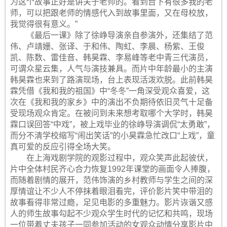
为这个故事正好是讲关于老师的。看到台下有很多我的老
师，可以把跟老师的情感代入到故事里面，又在母校放，
我觉得很有意义。”
《最后一课》除了徐峥导演亲自参演外，还集结了范
伟、卢靖姗、张译、于和伟、陶虹、李晨、杨紫、王俊
凯、陈数、雷佳音、韩昊霖、李易峰等老中青三代演员，
可谓众星云集，人气与演技兼具。而片中年龄最小的主演
韩昊霖也来到了路演现场，台上表现活泼欢脱。此前韩昊
霖凭借《我和我的祖国》中“冬冬”一角深受观众喜爱，这
次在《我和我的家乡》中的演出不负期待依旧灵气十足备
受现场观众肯定。在被问到未来想考取哪个大学时，韩昊
霖口误回答“中戏”，被上戏毕业的徐峥导演调侃“太勇敢”，
而分不清学校缩写“闹出笑话”的小昊霖急忙改口“上戏”，童
真可爱的反应引得全场大笑。
在上海戏剧学院的观影过程中，观众笑声此起彼伏，
片中全体村民齐心合力恢复1992年课堂的画面令人捧腹，
而随着剧情的展开，范伟饰演的乡村教师与学生之间的深
厚情谊让不少人不停抹着眼泪看完，评价影片笑中带泪的
故事看得非常过瘾，足见电影的多重魅力。影片诙谐又感
人的师生故事勾起不少观众学生时代的记忆和共鸣，现场
一位带着丈夫孩子一同参加活动的女观众动情分享影片中