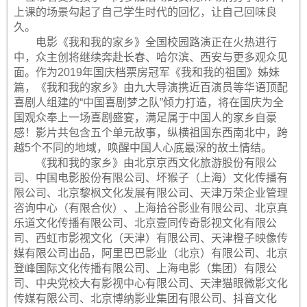
上课的场景勾起了自己学生时代的回忆，让自己回味良
久。
电影《我和我的家乡》全国校园路演正在火热进行
中，众主创将继续奔赴长春、哈尔滨、西安与更多观众见
面。作为2019年国庆档票房冠军《我和我的祖国》姊妹
篇，《我和我的家乡》由九大导演携近百演员等华语顶配
喜剧人组建的“中国喜剧梦之队”倾力打造，将在国庆为全
国观众奉上一场喜剧盛宴，满足属于中国人的家乡自豪
感！影片共包含五个单元故事，纵横祖国东西南北中，跨
越5个不同的地域，唤醒中国人心底最深的故土情结。
《我和我的家乡》由北京京西文化旅游股份有限公
司、中国电影股份有限公司、坏猴子（上海）文化传播有
限公司、北京黎枫文化发展有限公司、天津万荣企业管理
咨询中心（有限合伙）、上海拾谷影业有限公司、北京真
乐道文化传播有限公司、北京壹同传奇影视文化有限公
司、西虹市影视文化（天津）有限公司、天津橙子映像传
媒有限公司出品，阿里巴巴影业（北京）有限公司、北京
登峰国际文化传播有限公司、上海电影（集团）有限公
司、中央党校大有影视中心有限公司、天津猫眼微影文化
传媒有限公司、北京博纳影业集团有限公司、抖音文化