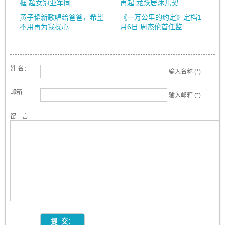
框 超女冠亚军同...
再起 龙跃居沐儿契...
黄子韬新歌唱给爸爸，希望
《一万公里的约定》定档1
不用再为我操心
月6日 周杰伦首任监...
姓 名：
输入名称 (*)
邮箱
输入邮箱 (*)
留 言: