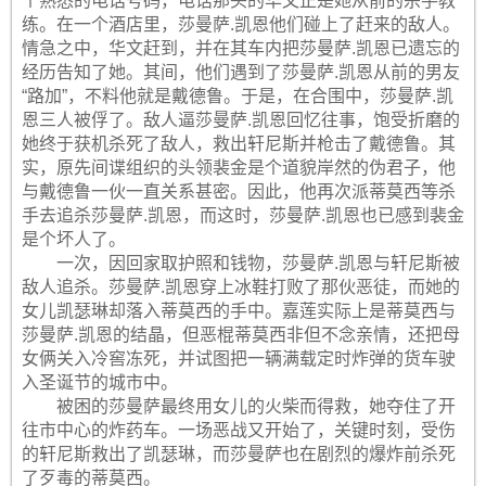
个熟悉的电话号码，电话那头的华文正是她从前的杀手教
练。在一个酒店里，莎曼萨.凯恩他们碰上了赶来的敌人。
情急之中，华文赶到，并在其车内把莎曼萨.凯恩已遗忘的
经历告知了她。其间，他们遇到了莎曼萨.凯恩从前的男友
“路加”，不料他就是戴德鲁。于是，在合围中，莎曼萨.凯
恩三人被俘了。敌人逼莎曼萨.凯恩回忆往事，饱受折磨的
她终于获机杀死了敌人，救出轩尼斯并枪击了戴德鲁。其
实，原先间谍组织的头领裴金是个道貌岸然的伪君子，他
与戴德鲁一伙一直关系甚密。因此，他再次派蒂莫西等杀
手去追杀莎曼萨.凯恩，而这时，莎曼萨.凯恩也已感到裴金
是个坏人了。
一次，因回家取护照和钱物，莎曼萨.凯恩与轩尼斯被
敌人追杀。莎曼萨.凯恩穿上冰鞋打败了那伙恶徒，而她的
女儿凯瑟琳却落入蒂莫西的手中。嘉莲实际上是蒂莫西与
莎曼萨.凯恩的结晶，但恶棍蒂莫西非但不念亲情，还把母
女俩关入冷窖冻死，并试图把一辆满载定时炸弹的货车驶
入圣诞节的城市中。
被困的莎曼萨最终用女儿的火柴而得救，她夺住了开
往市中心的炸药车。一场恶战又开始了，关键时刻，受伤
的轩尼斯救出了凯瑟琳，而莎曼萨也在剧烈的爆炸前杀死
了歹毒的蒂莫西。