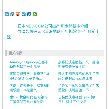
:
日本MEDICOM公司出产 积木熊基本介绍
:
导演郭帆确认《流浪地球》加长版将于年底前上
映
相关推荐
Temitayo Ogunbiyi在那不
黑寡妇决定撤档，又一部电
勒斯创建了一个儿童...
影无奈登陆迪士尼
双馆免费开放！爱奇艺FUN
姜大卫回应周杰伦私生子传
盛典“爆款”亲子游嗨...
闻：是的话我就退休啦
李诞：谁都是不可以复制的
至尊宝与紫霞余情未了？朱
娱乐圈90%是运气
茵松口谈周星驰：不...
后G20黄金时代 国际钢琴
古装武侠电视剧《秦时明
巨星郎朗在杭州奏响新...
月》 讲述三位少年...