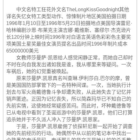
中文名特工狂花外文名TheLongKissGoodnight其他
译名失忆女特工类型动作、惊悚制片地区美国拍摄日期
1996年1月10日至1996年5月23日拍摄地点美国导演雷尼·
哈林编剧沙恩·布莱克主演吉娜·戴维斯、塞缪尔·杰克逊片
长120分钟上映时间1996年对白语言英语色彩彩色主要奖
项美国土星奖最佳女演员提名出品时间1996年制片成本
65000000美元
女教师莎曼萨·凯恩给人感觉闲静正常，而她自己却时
不时在向自我发出诸如我是谁，我从哪里来等疑问。一次
车祸后，她的幻觉重被唤起。
原来莎曼萨.凯恩真名叫查琳.伊利莎白.巴尔的摩，曾
是美国国防部掌管下的一名特种间谍。一次，当她执行计
划去与军火商戴德鲁斗争却遭失败，从此她失去了记忆并
销声匿迹。正因为记忆丧失，所以简森玛华已不知自己的
先前实情，这使她经常疑惑苦闷。而此时，坏种戴德鲁等
已从电视中看到了圣诞巡游中的莎曼萨.凯恩，他们已打算
追杀她并于不久派人冲入了莎曼萨.凯恩家。
于是，莎曼萨.凯恩雇佣了侦探轩尼斯一起开始了调查
她的先前经历的行动。她偶然中从以前的笔记本中找出一