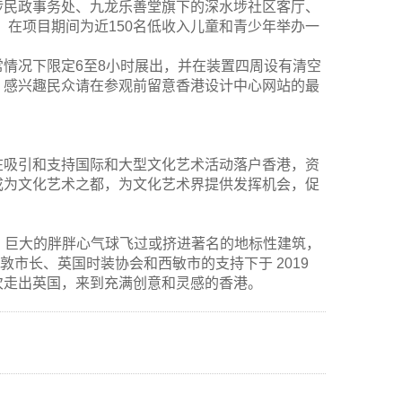
埗民政事务处、九龙乐善堂旗下的深水埗社区客厅、
作，在项目期间为近150名低收入儿童和青少年举办一
情况下限定6至8小时展出，并在装置四周设有清空
。感兴趣民众请在参观前留意香港设计中心网站的最
在吸引和支持国际和大型文化艺术活动落户香港，资
成为文化艺术之都，为文化艺术界提供发挥机会，促
目。巨大的胖胖心气球飞过或挤进著名的地标性建筑，
敦市长、英国时装协会和西敏市的支持下于 2019
将首次走出英国，来到充满创意和灵感的香港。