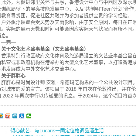
此外，为促进邻里关怀与共融，香港设计中心与中西区及深水
业训练局辖下的展亮技能发展中心，以及“共创明‘Teen’计划”合
列教育导赏团，促进社区共融并为参加者提供宝贵的学习经验。
户外飘浮装置会受风势及天雨影响，由于安全原因，每日在正常
围。实际的展示天数和时间可能会因应实际天气状况而有所不同
消息。
—完—
关于文化艺术盛事基金（文艺盛事基金）
香港特别行政区政府文化体育及旅游局设立的文艺盛事基金旨
由私营或非政府机构在港举办的大型文化艺术盛事，以打造香港
香港发展成为中外文化艺术交流中心。
关于胖胖心
胖胖心是时尚设计师 安雅 · 希德玛芝构思的一个公共设计项
为对城市的爱的宣言。该项目于 2018 年首次在伦敦推出，并在伦
和 2022 年再次举行以传递爱的讯息。于2024年，这个项目
:
倾心献艺，与Lucaris一同定位格调品酒生活