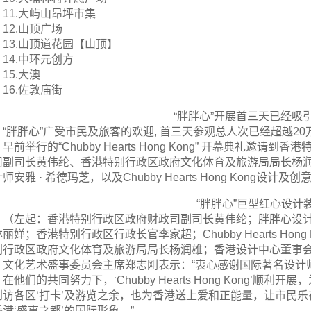
11.大屿山昂坪市集
12.山顶广场
13.山顶道花园【山顶】
14.中环元创方
15.大澳
16.佐敦庙街
“胖胖心”开展首三天已经吸
“胖胖心”广受市民及旅客的欢迎, 首三天参观总人次已经超越2
早前举行的“Chubby Hearts Hong Kong” 开幕典礼
司副司长黄伟纶、香港特别行政区政府文化体育及旅游局局长杨
师安雅 · 希德玛芝，以及Chubby Hearts Hong Kong
“胖胖心”巨型红心设计
（左起：香港特别行政区政府财政司副司长黄伟纶；胖胖心设计
丽婵；香港特别行政区行政长官李家超；Chubby Hearts Ho
别行政区政府文化体育及旅游局局长杨润雄；香港设计中心董事
文化艺术盛事委员会主席郑志刚表示：“衷心感谢国际著名设计师An
在他们的共同努力下，‘Chubby Hearts Hong Kong
到访各区‘打卡’及游览之余，也为香港送上爱和正能量，让市民
香港‘盛事之都’的国际形象。”