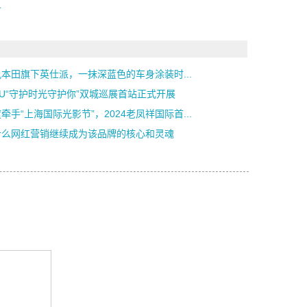
潮
本田旗下英仕派，一抹深蓝色的车身涂装时...
iU“守护时光守护你”双城巡展首站正式开展
牵手“上海国际光影节”，2024老凤祥国际首...
什么网红营销继续成为该品牌的核心和灵魂