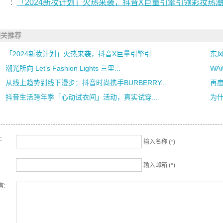
:
「2024新妆计划」火热来袭，抖音X巨量引擎引领彩妆热
相关推荐
「2024新妆计划」火热来袭，抖音X巨量引擎引...
东风
潮光所向 Let’s Fashion Lights 三里...
WA
从线上趋势到线下漫步：抖音时尚携手BURBERRY...
再度
抖音生活跨年季「心动试衣间」活动，真实试穿...
为
名：
输入名称 (*)
输入邮箱 (*)
言: