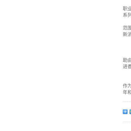
职
系
范
新
助
进
作
年