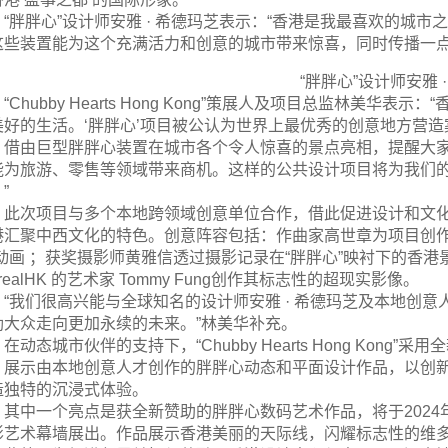
“胖胖心”设计师安雅 · 希德玛芝表示：“香港是我最喜欢的城
这些装置能为这个充满活力和创意的城市带来惊喜，同时传播一点
“胖胖心”设计师安雅 
“Chubby Hearts Hong Kong”策展人及项目总监林
美好的生活。‘胖胖心’项目被公认为世界上最优秀的创意地方营
。借由巨型胖胖心装置在城市各个令人惊喜的景点亮相，提醒大
能为旅游、零售等领域带来商机。这样的公共设计项目将为我们
”
此次项目与多个本地跨领域创意单位合作，借此促进设计和文
港汇聚中西文化的特色。创意阵容包括：作曲家高世章为项目创作
”动画 ；获奖摄影师黄雅信透过摄影记录在“胖胖心”映衬下的香港
rrealHK 的艺术家 Tommy Fung创作其标志性的超现实影像。
“我们很高兴能与全球知名的设计师安雅 · 希德玛芝及本地创
励大众走向更加永续的未来。”林美华补充。
在动态城市伙伴的支持下，“Chubby Hearts Hong Kon
，展示由本地创意人才创作的胖胖心动态和平面设计作品，以创
造独特的沉浸式体验。
其中一个亮点是获全新赞助的胖胖心数码艺术作品，将于2024
影艺术幕墙展出。作品展示香港美丽的天际线，闪耀标志性的维