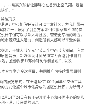
市之一，非常高兴能够让胖胖心在香港上空飞翔。我希
快乐。”
· 希德玛芝
美华表示：“香港设计中心相信好设计可以丰富社区，为我们带来
造案例之一，展示了创意方案如何传播意想不到的快
家设计不但可以联系人与社区、营造更幸福的地方，
的城市景观注入活力，创造所有人都可以享受的氛
化交流，于情人节至元宵节两个中西节庆期间，突显
原创音乐；新媒体设计师吴锋霖为香港创作“胖胖
景观；旅游摄影师邓仲轩制作创意短片, 以及
意人才合作举办今次项目，共同推广可持续发展原则，
g”采用全新的展览形式，在全港超过100个屏幕和交通工具
新的方式让整个城市化身成为城区设计廊，为所有人
年2月14至24日在位于尖沙咀中心和帝国中心的信和
多利亚港，传递爱的讯息。