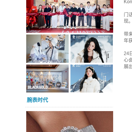
K
门
现
带
年
2
心会
展
腕表时代