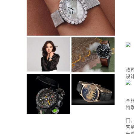
政
设计
李林
特
门。
客
升