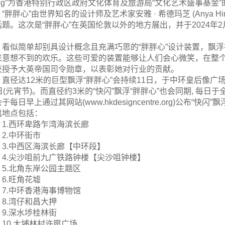
ong”为香港特别行政区政府文化体育及旅游局“文化艺术盛事基金
“胖胖心”由世界知名的设计师及艺术家安雅 · 希德玛芝 (Anya H
话题。这次是“胖胖心”在英国伦敦以外的地方展出，并于2024年
。
看似简单却别具设计概念且充满巧思的“胖胖心”设计装置，飘
来意想不到的欢乐。这些可爱的装置能够让人们会心微笑，在整个城市
获授予大英帝国司令勋章，以表彰她对行业的贡献。
直径达12米的巨型飘浮“胖胖心”会持续11日，于中环皇后像广
4日(元宵节)。而直径约3米的“快闪”飘浮“胖胖心”也会同期, 
于每日早上通过其网站(www.hkdesigncentre.org)公布“
出地点包括：
1.西环卑路乍湾海滨长廊
2.中环街市
3.中西区海滨长廊【中环段】
4.尖沙咀前九广铁路钟楼【尖沙咀钟楼】
5.北角东岸公园主题区
6.旺角花墟
7.中环香港海事博物馆
8.湾仔和昌大押
9.深水埗桂林街
10.大埔林村许愿广场