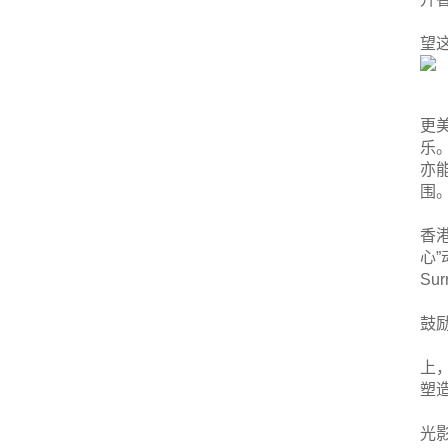
望
更
乐
亦
围。
香
心
Su
鼓
上
塑
光