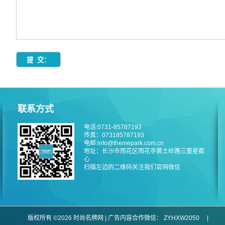
联系方式
电话:0731-85787193
传真：073185787193
电邮:info@themepark.com.cn
地址：长沙市雨花区雨花亭黄土岭路三重星都
心
扫描左边的二维码关注我们官网微信
版权所有 ©2026 时尚名牌网 | 广告内容合作微信：
ZYHXW2050
|