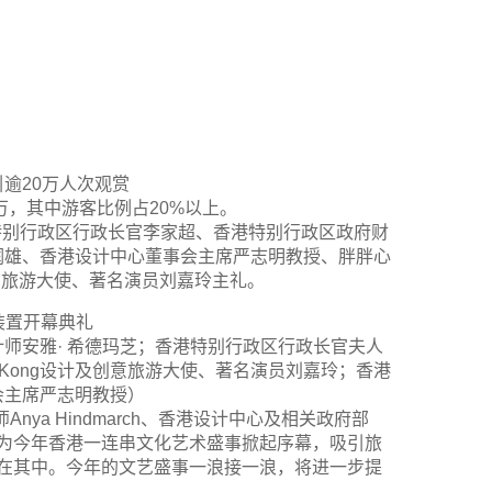
引逾20万人次观赏
0万，其中游客比例占20%以上。
邀请到香港特别行政区行政长官李家超、香港特别行政区政府财
润雄、香港设计中心董事会主席严志明教授、胖胖心
设计及创意旅游大使、著名演员刘嘉玲主礼。
装置开幕典礼
师安雅· 希德玛芝；香港特别行政区行政长官夫人
ng Kong设计及创意旅游大使、著名演员刘嘉玲；香港
会主席严志明教授）
ya Hindmarch、香港设计中心及相关政府部
’顺利开展，为今年香港一连串文化艺术盛事掀起序幕，吸引旅
乐在其中。今年的文艺盛事一浪接一浪，将进一步提