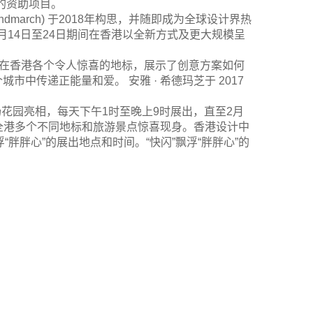
”的资助项目。
indmarch) 于2018年构思，并随即成为全球设计界热
2月14日至24日期间在香港以全新方式及更大规模呈
浮在香港各个令人惊喜的地标，展示了创意方案如何
中传递正能量和爱。 安雅 · 希德玛芝于 2017
场花园亮相，每天下午1时至晚上9时展出，直至2月
每日于全港多个不同地标和旅游景点惊喜现身。香港设计中
快闪”飘浮“胖胖心”的展出地点和时间。“快闪”飘浮“胖胖心”的