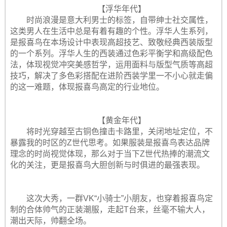
【浮华年代】
时尚浪漫是意大利男士的标签，自带绅士社交属性，
这类男人在生活中总是有着有趣的个性。浮华人生系列，
是报喜鸟在本场设计中表现高超技艺、致敬经典西装版型
的一个系列。浮华人生的西装通过色彩平衡学和高级配色
法，体现视觉冲突美感哲学，运用面料与版型气质等高超
技巧，解决了多色彩搭配在进阶西装学里一不小心就走偏
的这一难题，体现报喜鸟高定的行业地位。
【黄金年代】
将时光穿越至古铜色撞击卡路里，关闭地址定位，不
暴露我的时区的Z世代思考。如果服装是报喜鸟表达品牌
理念的时尚视觉体现，那么对于当下Z世代热捧的潮流文
化的关注，更是报喜鸟大胆创新与时俱进的最强表现。
这次大秀，一群VK“小骑士”小朋友，也穿着报喜鸟定
制的合体帅气的正装潮服，走起T台来，丝毫不输大人，
潮出天际，帅翻全场。