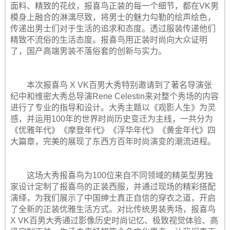
面料、精致的花纹，报喜鸟正装的每一个细节，都在VK男
模身上融合的淋漓尽致，将男士的魅力勾勒的绘声绘色，
传递出男士们对于生活的追求和态度。透过服装传递他们
精致不流俗的生活态度。报喜鸟用正装时尚向大众证明
了，国产高端男装不落俗套的创新与实力。
本次报喜鸟 X VK百男大秀特别邀请到了著名导演张
纪中和维密大秀总导演Rene Celestin来对整个秀场的内容
进行了专业的指导和设计。大秀主题以《观影人生》为灵
感，并运用100年的世界时尚历史变迁为主线，一共分为
《优雅年代》《摩登年代》《浮华年代》《黄金年代》四
大篇章，完美的展现了东西方百年时尚演变的潮流进程。
这场大秀报喜鸟为100位来自不同领域的精英型男独
家设计定制了报喜鸟的正装西服，并通过现场的精彩搭配
演绎，为我们展示了中国绅士真正自信的穿衣之道，开启
了全新的正装优雅生活方式。对比传统男装秀场，报喜鸟
X VK百男大秀通过影像历史时尚记忆、极致视觉体验、高