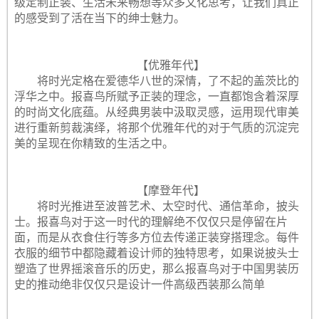
级定制正装、生活未来畅想等众多文化思考，让我们真正
的感受到了活在当下的绅士魅力。
【优雅年代】
将时光定格在爱德华八世的深情，了不起的盖茨比的
浮华之中。报喜鸟所赋予正装的理念，一直都饱含着深厚
的时尚文化底蕴。从经典男装中汲取灵感，运用现代审美
进行重新剪裁演绎，将那个优雅年代的对于气质的沉淀完
美的呈现在你精致的生活之中。
【摩登年代】
将时光推进至波普艺术、太空时代、通信革命，披头
士。报喜鸟对于这一时代的理解绝不仅仅只是停留在片
面，而是从衣食住行等多方位去传递正装穿搭理念。每件
衣服的细节中都隐藏着设计师的独特思考，如果说披头士
塑造了世界摇滚音乐的历史，那么报喜鸟对于中国男装历
史的推动绝非仅仅只是设计一件高级西装那么简单