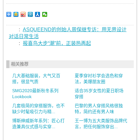
:
ASQUEEND的创始人周保继专访：用无界设计
对话日常生活
:
报喜鸟大步“潮”前，正装热再起
相关推荐
几大基础服装，大气又百
夏季穿衬衫学会选色和穿
搭，很显气质
法，美爆朋友圈
SMG2020最新秋冬系列
适合35岁女性的夏日职场
Lookbook
穿搭
几套极简的穿搭服饰，也不
巴黎的男人穿搭风格很独
缺少时髦吸引力与精...
特，简约还有男人味
博斯绅威新年系列：匠心打
王一博为五大类服饰品牌代
造兼具仪式感与实穿...
言，把任何服饰穿出...