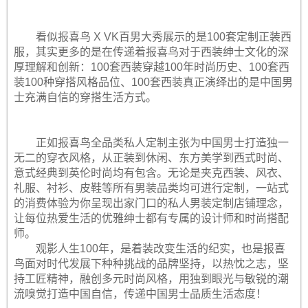
看似报喜鸟 X VK百男大秀展示的是100套定制正装西
服，其实更多的是在传递着报喜鸟对于西装绅士文化的深
厚理解和创新：100套西装穿越100年时尚历史、100套西
装100种穿搭风格品位、100套西装真正演绎出的是中国男
士充满自信的穿搭生活方式。
正如报喜鸟全品类私人定制主张为中国男士打造独一
无二的穿衣风格，从正装到休闲、东方美学到西式时尚、
意式经典到英伦时尚均有包含。无论是夹克西装、风衣、
礼服、衬衫、皮鞋等所有男装品类均可进行定制，一站式
的消费体验为你呈现出家门口的私人男装定制店铺理念，
让每位热爱生活的优雅绅士都有专属的设计师和时尚搭配
师。
观影人生100年，是着装改变生活的纪实，也是报喜
鸟面对时代发展下种种挑战的品牌坚持，以热忱之志，坚
持工匠精神，融创多元时尚风格，用独到眼光与敏锐的潮
流嗅觉打造中国自信，传递中国男士品质生活态度！