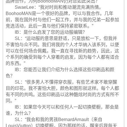
品牌合作，为何BoohooMAN仍对您如此突出？
SwaeLee：“我对时尚和推动潮流充满热情。
BoohooMAN是一个很好的品牌，可以与我合作。几年
前，我在国外时与他们一起工作，并与我的兄弟一起参加
竞选活动，此后一直与他们保持紧密联系。”
IB：是什么启发了您的运动服编辑？
SL：“运动服的意思是舒适，只是放松一下，但我并
不害怕与众不同。我们将我的个人才华纳入该系列，以便
可以在任何场合佩戴。我一直在寻找新的趋势，因此，这
个系列的确受到每个人穿着的启发，因为每个人都有适合
的东西。”
IB：您能否让我们介绍为什么选择这些印刷品和颜
色？
SL：“很多男人不懂得穿衣服，有些艺术家不敢穿醒
目的印花。我不害怕大胆，颜色和图形就这样。每个人都
有不同的共鸣。这些印刷品以这种酷炫时尚的方式有所不
同。”
IB：如果您今天可以和任何人一起切换壁橱，那会是
谁，为什么？
SL：“我会和我的男孩BernardArnault（来自
LouisViutton）切换壁橱，因为那样的话，醒来后我每天