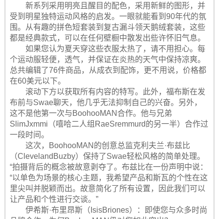
新系列采用明亮且醒目的配色，采用新鲜的图形，并
受到明星独特运动风格的启发。一眼就能看到90年代的氛
围。从有趣的拼色短套装到复古漏斗领天鹅绒套装，这些
都是经典款式，可以在任何壁橱中散发出些许怀旧气息。
如果您认为夏天穿这些衣服太热了，请不用担心。每
个运动服轻便，透气，并保证在炎热的天气中保持凉爽。
总共编辑了76件商品，从成衣到配饰，更不用说，价格都
在60美元以下。
滚动下方以获取所有内容的特写。此外，福布斯在发
布前与Swae聊天，他几乎无法抑制自己的兴奋。另外，
这不是他第一次与BoohooMAN合作。他与兄弟
SlimJxmmi（嘻哈二人组RaeSremmurd的另一半）合作过
一段时间。
这次，BoohooMAN的创意总监克利夫兰·布兹比
（ClevelandBuzby）保持了Swae轻松风格的简单处理。
“拍摄背后的概念被故意剥夺了。布兹比在一份声明中说：
“以单色为场景的核心主题，我希望产品和斯瓦的个性在这
里尖叫并脱颖而出。故意简化了所有设置，因此我们可以
让产品和个性进行交谈。”
伊希斯·布里昂斯（IsisBriones）：即使您与众多时尚