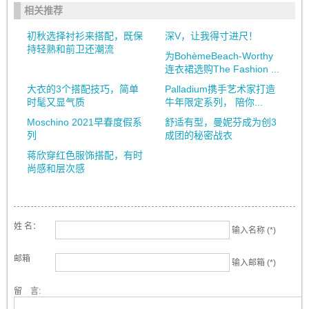
相关推荐
初秋选择衬衫来搭配，既保
深V，让我得寸进尺！
持轻熟和前卫还潮流
为BohèmeBeach-Worthy
连衣裙选购The Fashion ...
大衣的3个搭配技巧，简单
Palladium携手艺术家打造
时髦又显气质
牛年限定系列， 陪你...
Moschino 2021早春度假系
舒适有型，曼妮芬成为创3
列
成团的秘密战衣
蒋欣穿红色服饰搭配，有时
尚感和层次感
姓 名：
输入名称 (*)
邮箱
输入邮箱 (*)
留 言: