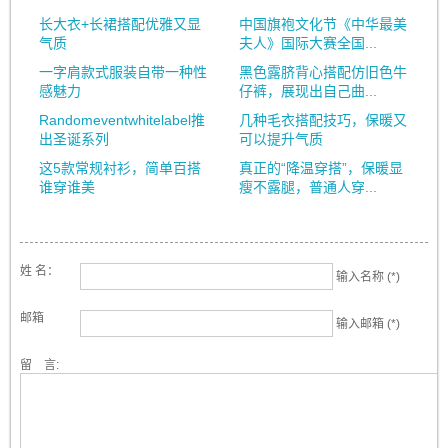
长大衣+长裙搭配优雅又显
中国旗袍文化节《中华最美
气质
夫人》国际大赛全国...
一字肩款式服装自带一种性
黑色露脐背心搭配仿旧色牛
感魅力
仔裤，展现出自己曲...
Randomeventwhitelabel推
几种毛衣搭配技巧，保暖又
出圣诞系列
可以提升气质
这5款常规衬衫，简单百搭
真正的“降温穿搭”，保暖显
谁穿谁美
瘦不露腿，普通人穿...
姓 名：
输入名称 (*)
邮箱
输入邮箱 (*)
留 言: