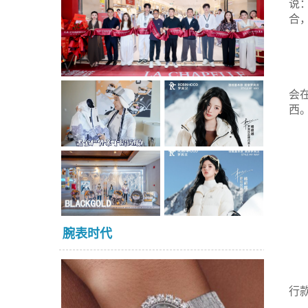
说
合
会
西
腕表时代
行