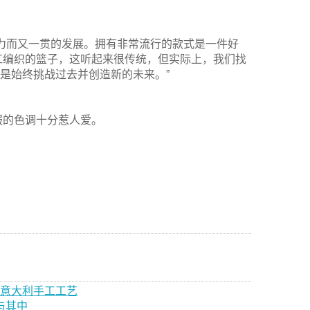
力而又一贯的发展。拥有非常流行的款式是一件好
工编织的篮子，这听起来很传统，但实际上，我们找
念是始终挑战过去并创造新的未来。”
服的色调十分惹人爱。
的意大利手工工艺
参与其中