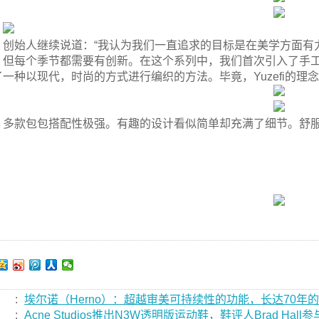
创始人继续说道：“我认为我们一直追求的目标是在美学方面有
，但每个季节都需要有创新。在这个系列中，我们首次引入了手
了一种以现代，时尚的方式进行编织的方法。毕竟，Yuzefi的理
多款包包搭配性极强。有趣的设计看似简单却充满了细节。舒
:
埃尔诺（Herno）：超越审美可持续性的功能，长达70年
:
Acne Studios推出N3W透明版运动鞋，鞋评人Brad Hall