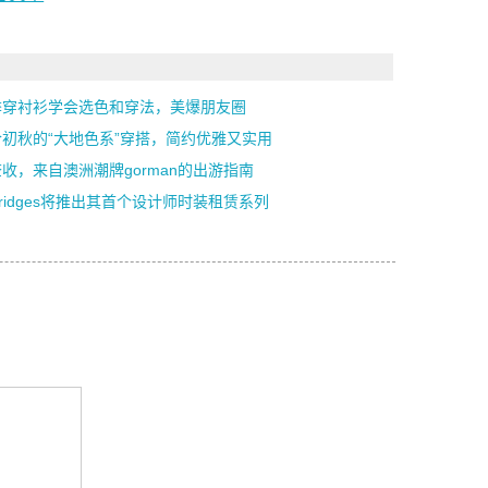
季穿衬衫学会选色和穿法，美爆朋友圈
合初秋的“大地色系”穿搭，简约优雅又实用
收，来自澳洲潮牌gorman的出游指南
lfridges将推出其首个设计师时装租赁系列